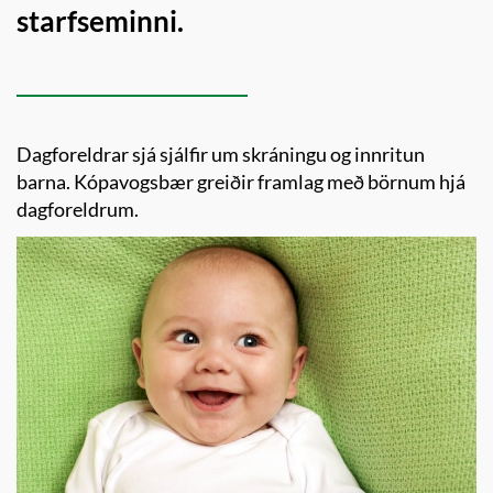
starfseminni.
Dagforeldrar sjá sjálfir um skráningu og innritun
barna. Kópavogsbær greiðir framlag með börnum hjá
dagforeldrum.