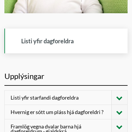
Listi yfir dagforeldra
Upplýsingar
Listi yfir starfandi dagforeldra
Smelltu hér til að sjá lista yfir dagforeldra
Hvernig er sótt um pláss hjá dagforeldri ?
Dagforeldrar sjá um innritun og
Framlög vegna dvalar barna hjá
dagforeldrum - gjaldskrá