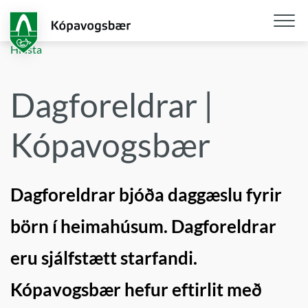
Fara
í
aðalefni
Opna
Hlusta
/
loka
Dagforeldrar |
snjall
Kópavogsbær
Dagforeldrar bjóða daggæslu fyrir
börn í heimahúsum. Dagforeldrar
eru sjálfstætt starfandi.
Kópavogsbær hefur eftirlit með