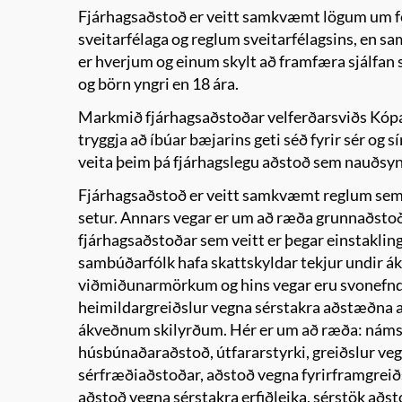
Fjárhagsaðstoð er veitt samkvæmt lögum um f
sveitarfélaga og reglum sveitarfélagsins, en 
er hverjum og einum skylt að framfæra sjálfan 
og börn yngri en 18 ára.
Markmið fjárhagsaðstoðar velferðarsviðs Kópa
tryggja að íbúar bæjarins geti séð fyrir sér og 
veita þeim þá fjárhagslegu aðstoð sem nauðsyn
Fjárhagsaðstoð er veitt samkvæmt reglum sem
setur. Annars vegar er um að ræða grunnaðsto
fjárhagsaðstoðar sem veitt er þegar einstakling
sambúðarfólk hafa skattskyldar tekjur undir 
viðmiðunarmörkum og hins vegar eru svonefn
heimildargreiðslur vegna sérstakra aðstæðna 
ákveðnum skilyrðum. Hér er um að ræða: nám
húsbúnaðaraðstoð, útfararstyrki, greiðslur ve
sérfræðiaðstoðar, aðstoð vegna fyrirframgreið
aðstoð vegna sérstakra erfiðleika, sérstök aðsto