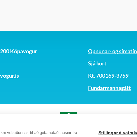
 umsóknarferlinu. Gerð er krafa um að kannaður sé r
, 200 Kópavogur
Opnunar- og símatí
Sjá kort
ogur.is
Kt. 700169-3759
Fundarmannagátt
ni vefsíðunnar, til að geta notað lausnir frá
Stillingar á vafr