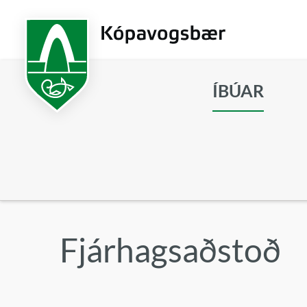
Fara
í
aðalefni
ÍBÚAR
Leita
Fjárhagsaðstoð