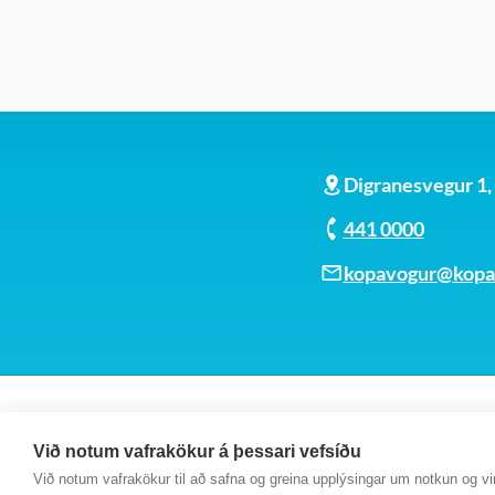
Þú færð upplýsingar um skil á gögnum í
og staðfestingu á því sé skilað inn.
Digranesvegur 1
441 0000
kopavogur@kopav
Við notum vafrakökur á þessari vefsíðu
Við notum vafrakökur til að safna og greina upplýsingar um notkun og virk