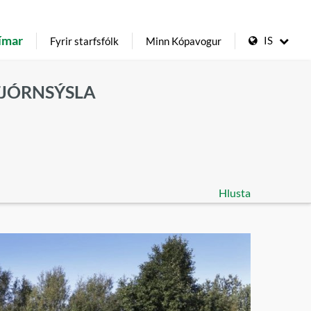
ímar
IS
Fyrir starfsfólk
Minn Kópavogur
TJÓRNSÝSLA
Hlusta