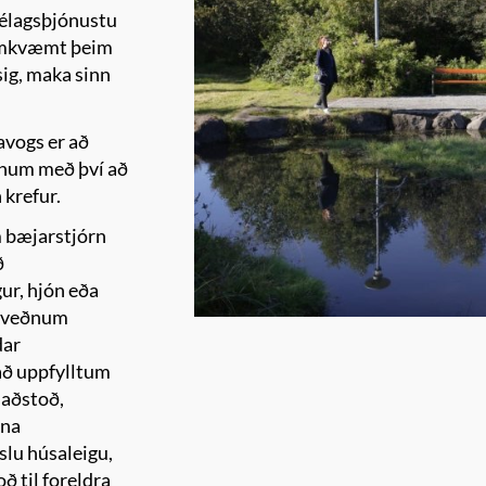
élagsþjónustu
samkvæmt þeim
sig, maka sinn
vogs er að
sínum með því að
 krefur.
 bæjarstjórn
ð
ur, hjón eða
ákveðnum
dar
að uppfylltum
saðstoð,
gna
slu húsaleigu,
ð til foreldra