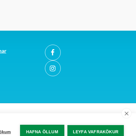
éttur frá öðrum aðilum
mar
akökum
HAFNA ÖLLUM
LEYFA VAFRAKÖKUR