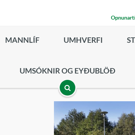
Opnunart
MANNLÍF
UMHVERFI
S
UMSÓKNIR OG EYÐUBLÖÐ
Opna
leitarbox