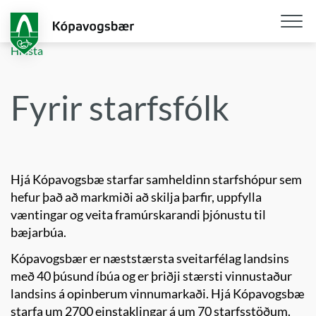
Fara
í
aðalefni
Opna
Hlusta
/
loka
Fyrir starfsfólk
snjall
Hjá Kópavogsbæ starfar samheldinn starfshópur sem
hefur það að markmiði að skilja þarfir, uppfylla
væntingar og veita framúrskarandi þjónustu til
bæjarbúa.
Kópavogsbær er næststærsta sveitarfélag landsins
með 40 þúsund íbúa og er þriðji stærsti vinnustaður
landsins á opinberum vinnumarkaði. Hjá Kópavogsbæ
starfa um 2700 einstaklingar á um 70 starfsstöðum.