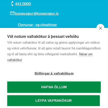
fyrir stjórnendur, öryggisverði,
Tilkynningarblað (Word)
441 0000
öryggistrúnaðarmenn og öryggisnefndir
kopavogur@kopavogur.is
stofnana. Sjá nánar í
Fræðslutorgi
.
Opnunar- og símatímar
Sjá kort
Við notum vafrakökur á þessari vefsíðu
Kt. 700169-3759
Við notum vafrakökur til að safna og greina upplýsingar um notkun
Fundarmannagátt
og virkni vefsíðunnar, til að geta notað lausnir frá samfélagsmiðlum
og til að bæta efni og birta viðeigandi markaðsefni.
Nánar um
vafrakökur
Stillingar á vafrakökum
QR kóði á ATVIK slysaskráningakerfi.
HAFNA ÖLLUM
LEYFA VAFRAKÖKUR