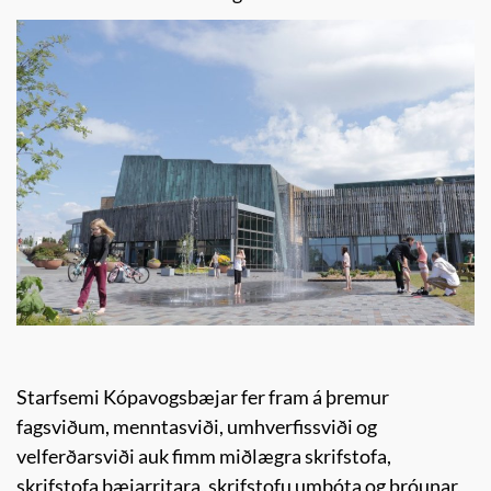
Starfsemi Kópavogsbæjar fer fram á þremur
fagsviðum, menntasviði, umhverfissviði og
velferðarsviði auk fimm miðlægra skrifstofa,
skrifstofa bæjarritara, skrifstofu umbóta og þróunar,