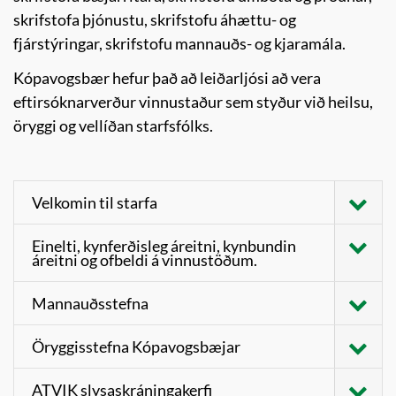
skrifstofa þjónustu, skrifstofu áhættu- og
fjárstýringar, skrifstofu mannauðs- og kjaramála.
Kópavogsbær hefur það að leiðarljósi að vera
eftirsóknarverður vinnustaður sem styður við heilsu,
öryggi og vellíðan starfsfólks.
Velkomin til starfa
Kópavogsbær leggur áherslu á að nýtt
Einelti, kynferðisleg áreitni, kynbundin
áreitni og ofbeldi á vinnustöðum.
starfsfólk upplifi að það sé boðið
velkomið til starfa. Haldin eru
Kópavogsbær hefur samþykkt stefnu
Mannauðsstefna
nýliðanámskeið þar sem starfsfólk fær
gegn einelti, kynbundinni áreitni,
Ný mannauðsstefna Kópavogsbæjar var
kynningu á vinnustaðnum, upplýsingar
kynferðislegri áreitni og ofbeldi (EKKO)
Öryggisstefna Kópavogsbæjar
samþykkt 2024 og verður hún innleidd í
um helstu stefnur og gildi
á vinnustöðum sveitarfélagsins.
Kópavogsbær hefur sett sér það
kjölfar þess. Nálgast kynningu á
ATVIK slysaskráningakerfi
Kópavogsbæjar sem vinnustaðar auk