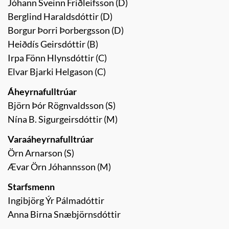
Jóhann Sveinn Friðleifsson (D)
Berglind Haraldsdóttir (D)
Borgur Þorri Þorbergsson (D)
Heiðdís Geirsdóttir (B)
Irpa Fönn Hlynsdóttir (C)
Elvar Bjarki Helgason (C)
Áheyrnafulltrúar
Björn Þór Rögnvaldsson (S)
Nína B. Sigurgeirsdóttir (M)
Varaáheyrnafulltrúar
Örn Arnarson (S)
Ævar Örn Jóhannsson (M)
Starfsmenn
Ingibjörg Ýr Pálmadóttir
Anna Birna Snæbjörnsdóttir