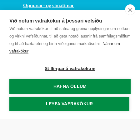
Opnunar- og símatímar
Sjá kort
Við notum vafrakökur á þessari vefsíðu
Kt. 700169-3759
Við notum vafrakökur til að safna og greina upplýsingar um notkun
Fundarmannagátt
og virkni vefsíðunnar, til að geta notað lausnir frá samfélagsmiðlum
og til að bæta efni og birta viðeigandi markaðsefni.
Nánar um
vafrakökur
Stillingar á vafrakökum
HAFNA ÖLLUM
LEYFA VAFRAKÖKUR