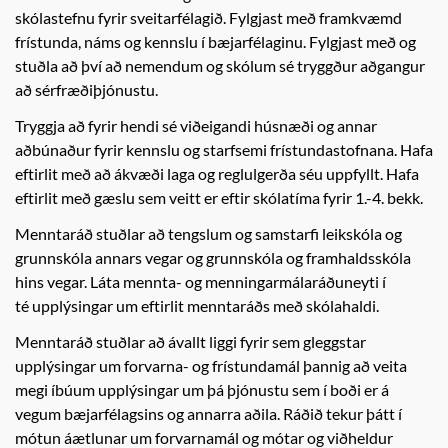
skólastefnu fyrir sveitarfélagið. Fylgjast með framkvæmd
frístunda, náms og kennslu í bæjarfélaginu. Fylgjast með og
stuðla að því að nemendum og skólum sé tryggður aðgangur
að sérfræðiþjónustu.
Tryggja að fyrir hendi sé viðeigandi húsnæði og annar
aðbúnaður fyrir kennslu og starfsemi frístundastofnana. Hafa
eftirlit með að ákvæði laga og reglulgerða séu uppfyllt. Hafa
eftirlit með gæslu sem veitt er eftir skólatíma fyrir 1.-4. bekk.
Menntaráð stuðlar að tengslum og samstarfi leikskóla og
grunnskóla annars vegar og grunnskóla og framhaldsskóla
hins vegar. Láta mennta- og menningarmálaráðuneyti í
té upplýsingar um eftirlit menntaráðs með skólahaldi.
Menntaráð stuðlar að ávallt liggi fyrir sem gleggstar
upplýsingar um forvarna- og frístundamál þannig að veita
megi íbúum upplýsingar um þá þjónustu sem í boði er á
vegum bæjarfélagsins og annarra aðila. Ráðið tekur þátt í
mótun áætlunar um forvarnamál og mótar og viðheldur