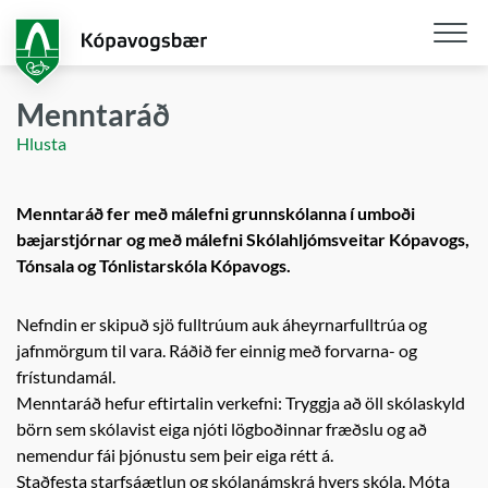
Fara
í
aðalefni
Opna
/
Menntaráð
loka
Hlusta
snjall
Menntaráð fer með málefni grunnskólanna í umboði
bæjarstjórnar og með málefni Skólahljómsveitar Kópavogs,
Tónsala og Tónlistarskóla Kópavogs.
Nefndin er skipuð sjö fulltrúum auk áheyrnarfulltrúa og
jafnmörgum til vara. Ráðið fer einnig með forvarna- og
frístundamál.
Menntaráð hefur eftirtalin verkefni: Tryggja að öll skólaskyld
börn sem skólavist eiga njóti lögboðinnar fræðslu og að
nemendur fái þjónustu sem þeir eiga rétt á.
Staðfesta starfsáætlun og skólanámskrá hvers skóla. Móta