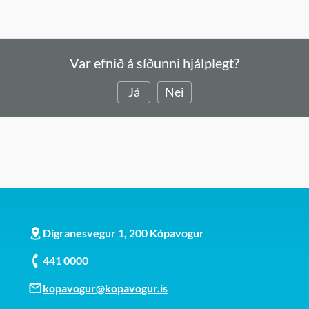
Var efnið á síðunni hjálplegt?
Já
Nei
Digranesvegur 1, 200 Kópavogur
441 0000
kopavogur@kopavogur.is