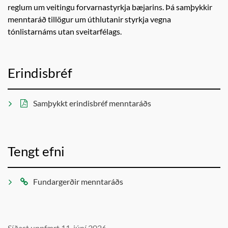
reglum um veitingu forvarnastyrkja bæjarins. Þá samþykkir
menntaráð tillögur um úthlutanir styrkja vegna
tónlistarnáms utan sveitarfélags.
Erindisbréf
Samþykkt erindisbréf menntaráðs
Tengt efni
Fundargerðir menntaráðs
Síðast uppfært 11. júní 2026