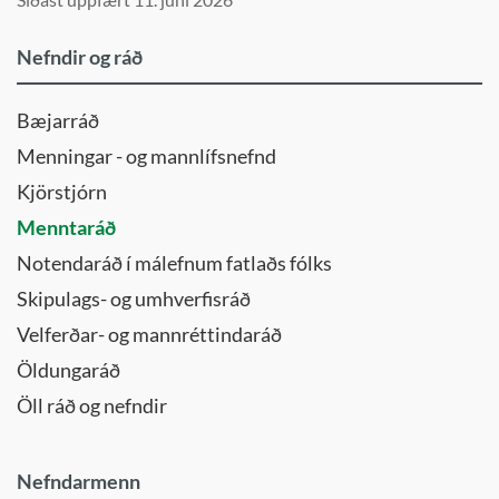
Nefndir og ráð
Bæjarráð
Menningar - og mannlífsnefnd
Kjörstjórn
Menntaráð
Notendaráð í málefnum fatlaðs fólks
Skipulags- og umhverfisráð
Velferðar- og mannréttindaráð
Öldungaráð
Öll ráð og nefndir
Nefndarmenn