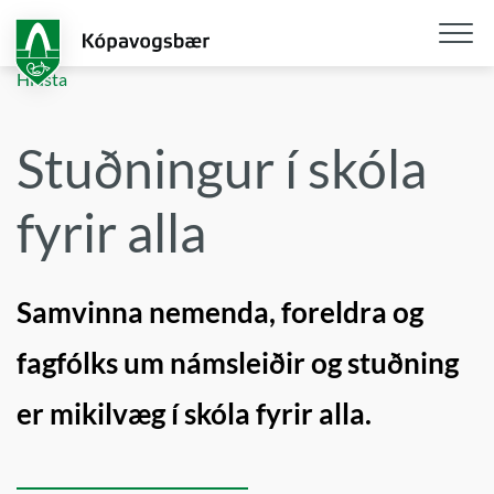
Fara
í
aðalefni
Opna
Hlusta
/
loka
Stuðningur í skóla
snjall
fyrir alla
Samvinna nemenda, foreldra og
fagfólks um námsleiðir og stuðning
er mikilvæg í skóla fyrir alla.