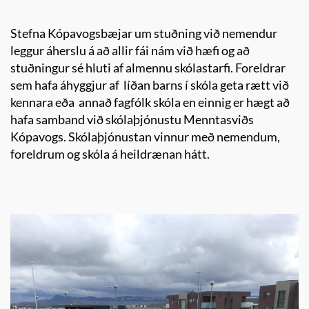
Stefna Kópavogsbæjar um stuðning við nemendur
leggur áherslu á að allir fái nám við hæfi og að
stuðningur sé hluti af almennu skólastarfi. Foreldrar
sem hafa áhyggjur af líðan barns í skóla geta rætt við
kennara eða annað fagfólk skóla en einnig er hægt að
hafa samband við skólaþjónustu Menntasviðs
Kópavogs. Skólaþjónustan vinnur með nemendum,
foreldrum og skóla á heildrænan hátt.