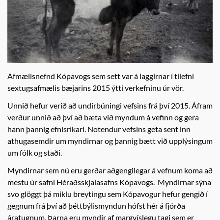
Afmælisnefnd Kópavogs sem sett var á laggirnar í tilefni
sextugsafmælis bæjarins 2015 ýtti verkefninu úr vör.
Unnið hefur verið að undirbúningi vefsins frá því 2015. Áfram
verður unnið að því að bæta við myndum á vefinn og gera
hann þannig efnisríkari. Notendur vefsins geta sent inn
athugasemdir um myndirnar og þannig bætt við upplýsingum
um fólk og staði.
Myndirnar sem nú eru gerðar aðgengilegar á vefnum koma að
mestu úr safni Héraðsskjalasafns Kópavogs. Myndirnar sýna
svo glöggt þá miklu breytingu sem Kópavogur hefur gengið í
gegnum frá því að þéttbýlismyndun hófst hér á fjórða
áratugnum. Þarna eru myndir af margvíslegu tagi sem er