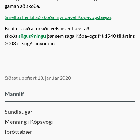
gaman að skoða.
Smelltu hér til að skoða myndavef Kópavogsbæjar
.
Bent er á að á forsíðu vefsins er hægt að
skoða
sögusýningu
þar sem saga Kópavogs frá 1940 til ársins
2003 er sögð í myndum.
Síðast uppfært 13. janúar 2020
Mannlíf
Sundlaugar
Menning í Kópavogi
Íþróttabær