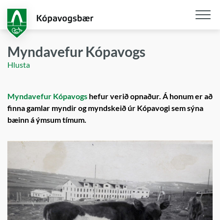
Fara
í
aðalefni
Opna
/
Myndavefur Kópavogs
loka
Hlusta
snjall
Myndavefur Kópavogs
hefur verið opnaður. Á honum er að
finna gamlar myndir og myndskeið úr Kópavogi sem sýna
bæinn á ýmsum tímum.