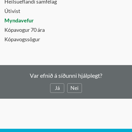
Heilsueflandi samfélag
Útivist
Myndavefur
Kópavogur 70 ára
Kópavogssögur
Var efnið á síðunni hjálplegt?
Já
Nei