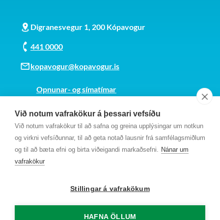
Digranesvegur 1, 200 Kópavogur
441 0000
kopavogur@kopavogur.is
Opnunar- og símatímar
Sjá kort
Við notum vafrakökur á þessari vefsíðu
Kt. 700169-3759
Við notum vafrakökur til að safna og greina upplýsingar um notkun
Fundarmannagátt
og virkni vefsíðunnar, til að geta notað lausnir frá samfélagsmiðlum
og til að bæta efni og birta viðeigandi markaðsefni.
Nánar um
vafrakökur
Stillingar á vafrakökum
HAFNA ÖLLUM