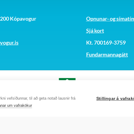
, 200 Kópavogur
Opnunar- og símatí
Sjá kort
ogur.is
Kt. 700169-3759
Fundarmannagátt
23
ni vefsíðunnar, til að geta notað lausnir frá
Stillingar á vafr
nar um vafrakökur
23