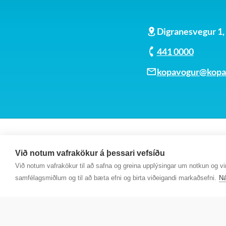
Fasteignagjöld
Digranesvegur 1
Fasteignaskattur
441 0000
kopavogur@kopav
Vatnsgjald
Fráveitugjald/Holræsagjald
Lóðaleiga
Við notum vafrakökur á þessari vefsíðu
Við notum vafrakökur til að safna og greina upplýsingar um notkun og virk
Aukavatnsgjald
samfélagsmiðlum og til að bæta efni og birta viðeigandi markaðsefni.
Ná
Lóðaleiga Lækjarbotnum
Fasteignask. Sumarhús/hesthús