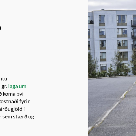
ð
imtu
 gr.
laga um
að koma því
ostnaði fyrir
irðugjöld í
r sem stærð og