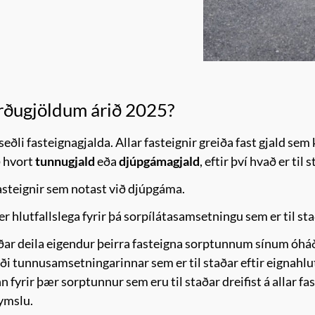
hirðugjöldum árið 2025?
ðli fasteignagjalda. Allar fasteignir greiða fast gjald sem 
ð hvort
tunnugjald
eða
djúpgámagjald
,
eftir því hvað er til 
 fasteignir sem notast við djúpgáma.
 er hlutfallslega fyrir þá sorpílátasamsetningu sem er til 
lóðar deila eigendur þeirra fasteigna sorptunnum sínum óh
rði tunnusamsetningarinnar sem er til staðar eftir eignahlut
fyrir þær sorptunnur sem eru til staðar dreifist á allar 
ymslu.