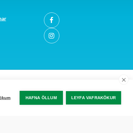
Íbúðarhúsnæði
Atvinnuhúsnæði
mar
0,151% af hús- og
1,39% af hús- og
lóðarmati
lóðamati
0,055% af hús- og
0,055% af hús- og
lóðarmati
lóðarmati
0,056% af hús- og
0,056% af hús- og
lóðarmati
lóðarmati
,62 kr. á fermetra
185,40 kr. á
fermetra
akökum
HAFNA ÖLLUM
LEYFA VAFRAKÖKUR
58,28 kr. á
rúmmetra .
,62 kr. á fermetra
0,151% af hús- og