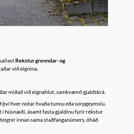
kallast
Rekstur grenndar- og
staðar við eignina.
staðar miðað við eignahlut, samkvæmt gjaldskrá.
áð því hver notar hvaða tunnu eða sorpgeymslu.
 í húsnæði, ásamt fasta gjaldinu fyrir rekstur
fasteignir innan sama staðfanganúmers, óháð