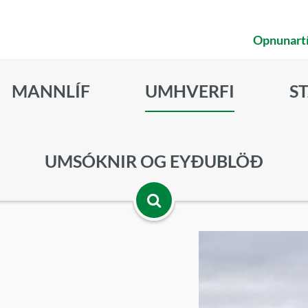
Opnunart
MANNLÍF
UMHVERFI
S
UMSÓKNIR OG EYÐUBLÖÐ
Opna
leitarbox