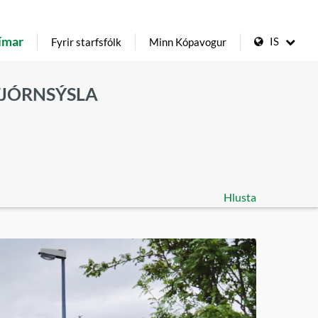
ímar
IS
Fyrir starfsfólk
Minn Kópavogur
TJÓRNSÝSLA
Hlusta