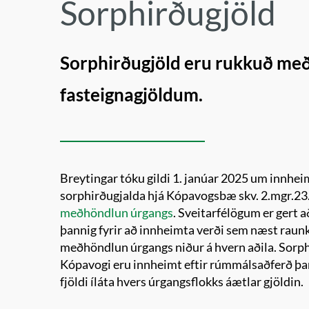
Sorphirðugjöld
Sorphirðugjöld eru rukkuð me
fasteignagjöldum.
Breytingar tóku gildi 1. janúar 2025 um innhe
sorphirðugjalda hjá Kópavogsbæ skv. 2.mgr.23.
meðhöndlun úrgangs
. Sveitarfélögum er gert 
þannig fyrir að innheimta verði sem næst raunk
meðhöndlun úrgangs niður á hvern aðila. Sorph
Kópavogi eru innheimt eftir rúmmálsaðferð þa
fjöldi íláta hvers úrgangsflokks áætlar gjöldin.