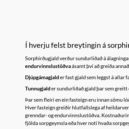
Í hverju felst breytingin á sorp
Sorphirðugjald verður sundurliðað á álagningase
endurvinnslustöðva
ásamt því að greiða anna
Djúpgámagjald
er fast gjald sem leggst á allar
Tunnugjald
er sundurliðað gjald þar sem greitt
Þar sem fleiri en ein fasteign eru innan sömu 
Hver fasteign greiðir hlutfallslega af heildarve
grenndar- og endurvinnslustöðva. Kostnaðurinn 
fjölda sorpgeymsla eða hver noti hvaða sorpge