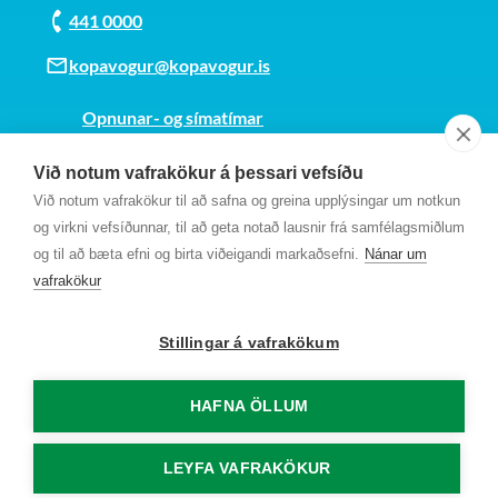
Salahverfi - Reitur V og VI
441 0000
Vatnsendi - Hvammsreitur
Salahverfi - Reitur IX og XI
kopavogur@kopavogur.is
Vatnsendi -
Opnunar- og símatímar
Skipulagsskilmálar júlí
Sjá kort
1996
Við notum vafrakökur á þessari vefsíðu
Kt. 700169-3759
Við notum vafrakökur til að safna og greina upplýsingar um notkun
Fundarmannagátt
Vatnsendi -
og virkni vefsíðunnar, til að geta notað lausnir frá samfélagsmiðlum
og til að bæta efni og birta viðeigandi markaðsefni.
Nánar um
Skipulagsskilmálar október
vafrakökur
1992
Stillingar á vafrakökum
Vatnsendi - Norðursvæði -
Reitur 1
HAFNA ÖLLUM
Vatnsendi - Norðursvæði -
LEYFA VAFRAKÖKUR
Reitur 2