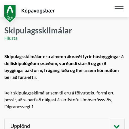
Fara
í
aðalefni
Opna
/
Skipulagsskilmálar
loka
Hlusta
snjall
Skipulagsskilmálar eru almenn ákvæði fyrir húsbyggingar á
deiliskipulögðum svæðum, varðandi stærð og gerð
bygginga, þakform, frágang lóða og fleira sem hönnuðum
ber að fara eftir.
Þeir skipulagsskilmálar sem til eru á tölvutæku formi eru
þessir, aðra þarf að nálgast á skrifstofu Umhverfissviðs,
Digranesvegi 1.
Upplönd