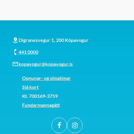
Vinakot í Hafnarfirði
Vinaskjól í Hafnarfirði (16 -20)
Digranesvegur 1, 200 Kópavogur
441 0000
kopavogur@kopavogur.is
Opnunar- og símatímar
Sjá kort
Kt. 700169-3759
Fundarmannagátt