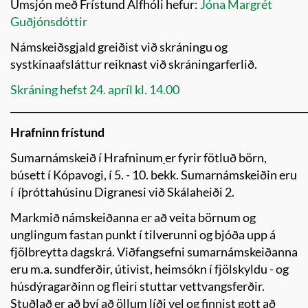
Umsjón með Frístund Álfhóli hefur:
Jóna Margrét
Guðjónsdóttir
Námskeiðsgjald greiðist við skráningu og
systkinaafsláttur reiknast við skráningarferlið.
Skráning hefst 24. apríl kl. 14.00
_____________________________________________________________
Hrafninn frístund
Sumarnámskeið í Hrafninum
er fyrir fötluð börn,
búsett í Kópavogi, í 5. - 10. bekk. Sumarnámskeiðin eru
í íþróttahúsinu Digranesi við Skálaheiði 2.
Markmið námskeiðanna er að veita börnum og
unglingum fastan punkt í tilverunni og bjóða upp á
fjölbreytta dagskrá. Viðfangsefni sumarnámskeiðanna
eru m.a. sundferðir, útivist, heimsókn í fjölskyldu - og
húsdýragarðinn og fleiri stuttar vettvangsferðir.
Stuðlað er að því að öllum líði vel og finnist gott að