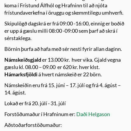
koma í Frístund Álfhól og Hrafninn til að njóta
frístundaverkefna í öruggu og skemmtilegu umhverfi.
Skipulögð dagskrá er frá 09:00 -16:00, einnig er boðið
er upp á gæslu milli 08:00 -09:00 sem þarf að skrá í
sérstaklega.
Börnin þurfa að hafa með sér nesti fyrir allan daginn.
Námskeiðsgjald
er 13.000 kr. hver vika. Gjald vegna
gæslu kl. 08.00 – 09.00 er 620 kr. hver klst.
Hámarksfjöldi
á hvert námskeið er 22 börn.
Námskeiðin eru frá 15. júní – 17. júlí og frá 4. ágúst –
14. ágúst.
Lokað er frá 20. júlí - 31. júlí
Forstöðumaður í Hrafninum er:
Daði Helgason
Aðstoðarforstöðumaður: