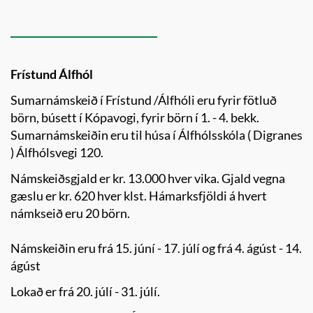
Frístund Álfhól
Sumarnámskeið í Frístund /Álfhóli eru fyrir fötluð
börn, búsett í Kópavogi, fyrir börn í 1. - 4. bekk.
Sumarnámskeiðin eru til húsa í Álfhólsskóla ( Digranes
) Álfhólsvegi 120.
Námskeiðsgjald er kr. 13.000 hver vika. Gjald vegna
gæslu er kr. 620 hver klst. Hámarksfjöldi á hvert
námkseið eru 20 börn.
Námskeiðin eru frá 15. júní - 17. júlí og frá 4. ágúst - 14.
ágúst
Lokað er frá 20. júlí - 31. júlí.