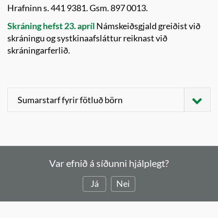
Hrafninn s. 441 9381. Gsm. 897 0013.
Skráning hefst 23. apríl
Námskeiðsgjald greiðist við
skráningu og systkinaafsláttur reiknast við
skráningarferlið.
Sumarstarf fyrir fötluð börn
Hrafninn ( 6 - 16 ára )
Nánari upplýsingar
Ásgerður Stefanía Baldursdóttir
og
Var efnið á síðunni hjálplegt?
Guðmunda Brynja Óladóttir
Hrafninn s. 441 9381. Gsm 897 0013.
Já
Nei
Sumarvikur í Klettaskóla (7 - 16 ára)