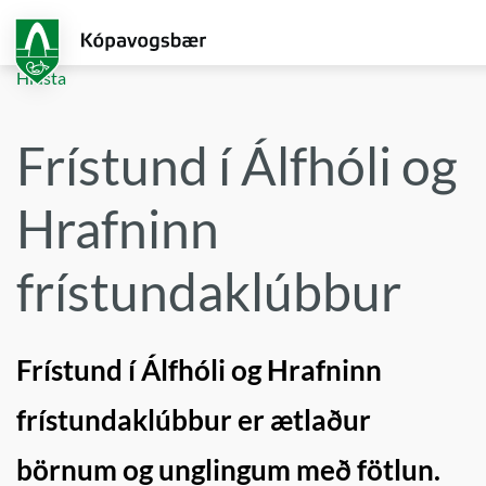
Fara
í
aðalefni
Hlusta
Frístund í Álfhóli og
Hrafninn
frístundaklúbbur
Frístund í Álfhóli og Hrafninn
frístundaklúbbur er ætlaður
börnum og unglingum með fötlun.