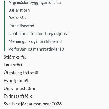
Afgreiðslur byggingarfulltrúa
Bæjarstjórn
Bæjarráð
Forsætisnefnd
Upptökur af fundum bæjarstjórnar
Menningar - og mannlífsnefnd
Velferðar- og mannréttindaráð
Stjórnkerfið
Laus störf
Útgáfa og tölfræði
Fyrir fjölmiðla
Um vinnustaðinn
Fyrir starfsfólk
Sveitarstjórnarkosningar 2026