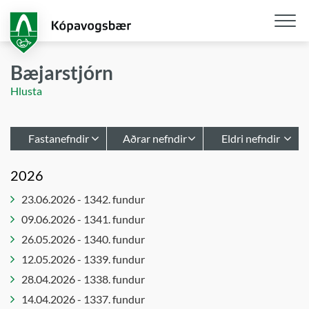
Fara
í
aðalefni
Opna
/
Bæjarstjórn
loka
Hlusta
snjall
Fastanefndir
Aðrar nefndir
Eldri nefndir
Afgreiðslur
Hafnarstjórn
Atvinnu- og
2026
byggingarfulltrúa
upplýsinganefnd
Leikskólastjórar
23.06.2026 - 1342. fundur
Bæjarráð
Atvinnu- og
Lýðheilsa
þróunarráð
09.06.2026 - 1341. fundur
Bæjarstjórn
innleiðing
Barnaverndarnefnd
26.05.2026 - 1340. fundur
Embættisafgreiðslur
Notendaráð
skipulagsfulltrúa
í málefnum
Byggingarnefnd
12.05.2026 - 1339. fundur
fatlaðs
Forsætisnefnd
Embættisafgreiðslur
28.04.2026 - 1338. fundur
fólks
skipulagsstjóra
Innkaupanefnd
14.04.2026 - 1337. fundur