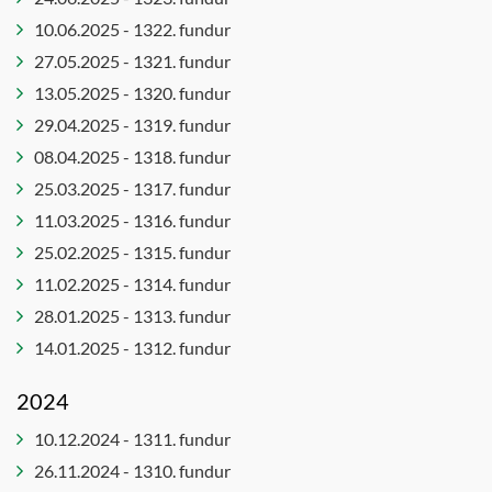
10.06.2025 - 1322. fundur
Lista- og
menningarráð
27.05.2025 - 1321. fundur
Menningar-
13.05.2025 - 1320. fundur
og
29.04.2025 - 1319. fundur
þróunarráð
08.04.2025 - 1318. fundur
Sérafgreiðslur
25.03.2025 - 1317. fundur
byggingarfulltrúa
11.03.2025 - 1316. fundur
Sérnefnd
25.02.2025 - 1315. fundur
vegna
tilflutnings
11.02.2025 - 1314. fundur
málefna
28.01.2025 - 1313. fundur
fatlaðra
14.01.2025 - 1312. fundur
Skipulagsnefnd
2024
Skipulagsráð
Skólanefnd
10.12.2024 - 1311. fundur
Umferðarnefnd
26.11.2024 - 1310. fundur