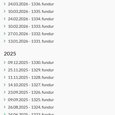
Stjórn
Ferlinefnd
Jafnréttis-
24.03.2026 - 1336. fundur
tónlistarsafns
og
Félagsmálaráð
10.03.2026 - 1335. fundur
Íslands
mannréttindaráð
Forvarna-
24.02.2026 - 1334. fundur
Ungmennaráð
Leikskólanefnd
og
10.02.2026 - 1333. fundur
Öldungaráð
frístundanefnd
Lýðheilsu-
27.01.2026 - 1332. fundur
og
Forvarnanefnd
13.01.2026 - 1331. fundur
íþróttanefnd
Framkvæmdaráð
Menningar
Húsnæðisnefnd
2025
- og
Innkauparáð
09.12.2025 - 1330. fundur
mannlífsnefnd
Íþrótta- og
25.11.2025 - 1329. fundur
Menntaráð
tómstundaráð
11.11.2025 - 1328. fundur
Skipulags-
Íþróttaráð
og
14.10.2025 - 1327. fundur
Jafnréttis-
umhverfisráð
23.09.2025 - 1326. fundur
og
Velferðar-
09.09.2025 - 1325. fundur
mannréttindanefnd
og
26.08.2025 - 1324. fundur
Jafnréttisnefnd
mannréttindaráð
24.06.2025 - 1323. fundur
Kjaranefnd