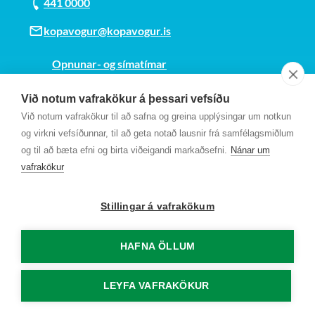
441 0000
kopavogur@kopavogur.is
Opnunar- og símatímar
Sjá kort
Við notum vafrakökur á þessari vefsíðu
Kt. 700169-3759
Við notum vafrakökur til að safna og greina upplýsingar um notkun
Fundarmannagátt
og virkni vefsíðunnar, til að geta notað lausnir frá samfélagsmiðlum
og til að bæta efni og birta viðeigandi markaðsefni.
Nánar um
vafrakökur
Stillingar á vafrakökum
HAFNA ÖLLUM
LEYFA VAFRAKÖKUR