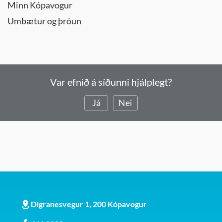
Minn Kópavogur
Umbætur og þróun
Var efnið á síðunni hjálplegt?
Já
Nei
Digranesvegur 1, 200 Kópavogur