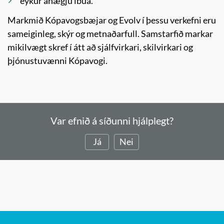
eykur ánægju íbúa.
Markmið Kópavogsbæjar og Evolv í þessu verkefni eru
sameiginleg, skýr og metnaðarfull. Samstarfið markar
mikilvægt skref í átt að sjálfvirkari, skilvirkari og
þjónustuvænni Kópavogi.
Var efnið á síðunni hjálplegt?
Já
Nei