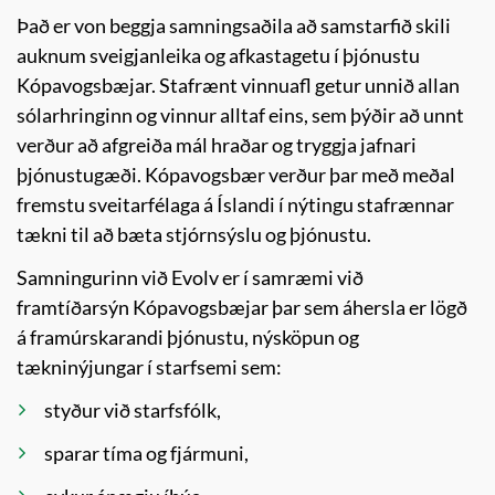
Það er von beggja samningsaðila að samstarfið skili
auknum sveigjanleika og afkastagetu í þjónustu
Kópavogsbæjar. Stafrænt vinnuafl getur unnið allan
sólarhringinn og vinnur alltaf eins, sem þýðir að unnt
verður að afgreiða mál hraðar og tryggja jafnari
þjónustugæði. Kópavogsbær verður þar með meðal
fremstu sveitarfélaga á Íslandi í nýtingu stafrænnar
tækni til að bæta stjórnsýslu og þjónustu.
Samningurinn við Evolv er í samræmi við
framtíðarsýn Kópavogsbæjar þar sem áhersla er lögð
á framúrskarandi þjónustu, nýsköpun og
tækninýjungar í starfsemi sem:
styður við starfsfólk,
sparar tíma og fjármuni,