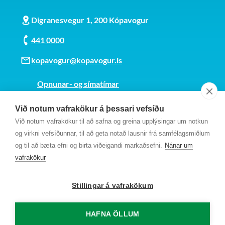
Digranesvegur 1, 200 Kópavogur
441 0000
kopavogur@kopavogur.is
Opnunar- og símatímar
Sjá kort
Við notum vafrakökur á þessari vefsíðu
Kt. 700169-3759
Við notum vafrakökur til að safna og greina upplýsingar um notkun
Fundarmannagátt
og virkni vefsíðunnar, til að geta notað lausnir frá samfélagsmiðlum
og til að bæta efni og birta viðeigandi markaðsefni.
Nánar um
vafrakökur
Stillingar á vafrakökum
HAFNA ÖLLUM