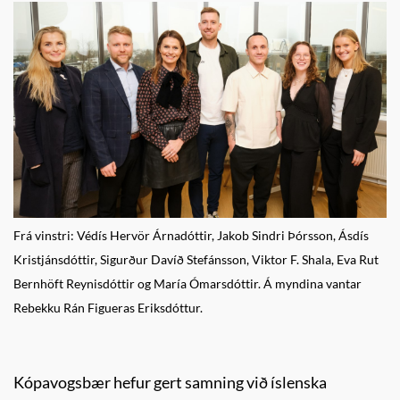
Frá vinstri: Védís Hervör Árnadóttir, Jakob Sindri Þórsson, Ásdís
Kristjánsdóttir, Sigurður Davíð Stefánsson, Viktor F. Shala, Eva Rut
Bernhöft Reynisdóttir og María Ómarsdóttir. Á myndina vantar
Rebekku Rán Figueras Eriksdóttur.
Kópavogsbær hefur gert samning við íslenska