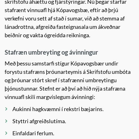
skrifstofu áhættu og fjárstýringar. Nú þegar starfar
stafrænt vinnuafl hjá Kópavogsbæ, eftir að þrjú
verkefni voru sett af stað í sumar, við að stemma af
lánadrottna, afgreiða fasteignasala um ákveðnar
beiðnir og vakta ógreidda reikninga.
Stafræn umbreyting og ávinningur
Með þessu samstarfi stígur Kópavogsbær undir
forystu stafræns þróunarteymis á Skrifstofu umbóta
og þróunar stórt skref í stafrænni umbreytingu
þjónustunnar. Stefnt er að því að hið nýja stafræna
vinnuafl skili margvíslegum ávinningi:
Aukinni hagkvæmni í rekstri bæjarins.
Styttri afgreiðslutíma.
Einfaldari ferlum.