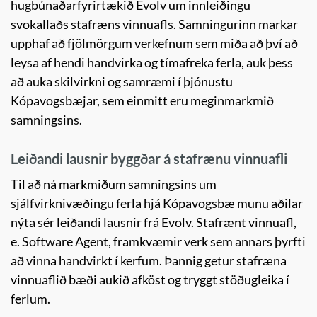
hugbúnaðarfyrirtækið Evolv um innleiðingu
svokallaðs stafræns vinnuafls. Samningurinn markar
upphaf að fjölmörgum verkefnum sem miða að því að
leysa af hendi handvirka og tímafreka ferla, auk þess
að auka skilvirkni og samræmi í þjónustu
Kópavogsbæjar, sem einmitt eru meginmarkmið
samningsins.
Leiðandi lausnir byggðar á stafrænu vinnuafli
Til að ná markmiðum samningsins um
sjálfvirknivæðingu ferla hjá Kópavogsbæ munu aðilar
nýta sér leiðandi lausnir frá Evolv. Stafrænt vinnuafl,
e. Software Agent, framkvæmir verk sem annars þyrfti
að vinna handvirkt í kerfum. Þannig getur stafræna
vinnuaflið bæði aukið afköst og tryggt stöðugleika í
ferlum.