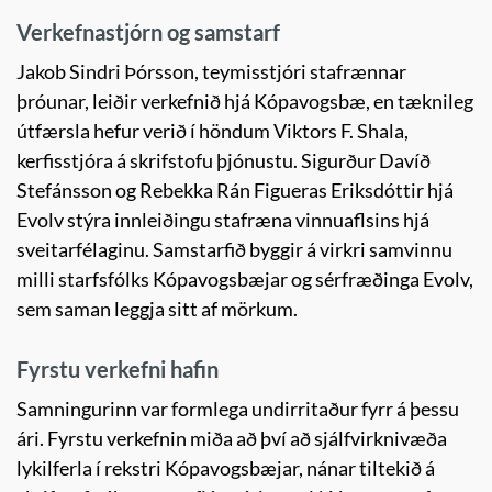
Verkefnastjórn og samstarf
Jakob Sindri Þórsson, teymisstjóri stafrænnar
þróunar, leiðir verkefnið hjá Kópavogsbæ, en tæknileg
útfærsla hefur verið í höndum Viktors F. Shala,
kerfisstjóra á skrifstofu þjónustu. Sigurður Davíð
Stefánsson og Rebekka Rán Figueras Eriksdóttir hjá
Evolv stýra innleiðingu stafræna vinnuaflsins hjá
sveitarfélaginu. Samstarfið byggir á virkri samvinnu
milli starfsfólks Kópavogsbæjar og sérfræðinga Evolv,
sem saman leggja sitt af mörkum.
Fyrstu verkefni hafin
Samningurinn var formlega undirritaður fyrr á þessu
ári. Fyrstu verkefnin miða að því að sjálfvirknivæða
lykilferla í rekstri Kópavogsbæjar, nánar tiltekið á