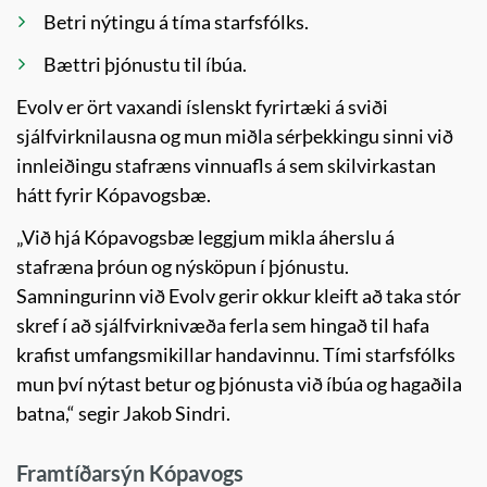
Betri nýtingu á tíma starfsfólks.
Bættri þjónustu til íbúa.
Evolv er ört vaxandi íslenskt fyrirtæki á sviði
sjálfvirknilausna og mun miðla sérþekkingu sinni við
innleiðingu stafræns vinnuafls á sem skilvirkastan
hátt fyrir Kópavogsbæ.
„Við hjá Kópavogsbæ leggjum mikla áherslu á
stafræna þróun og nýsköpun í þjónustu.
Samningurinn við Evolv gerir okkur kleift að taka stór
skref í að sjálfvirknivæða ferla sem hingað til hafa
krafist umfangsmikillar handavinnu. Tími starfsfólks
mun því nýtast betur og þjónusta við íbúa og hagaðila
batna,“ segir Jakob Sindri.
Framtíðarsýn Kópavogs