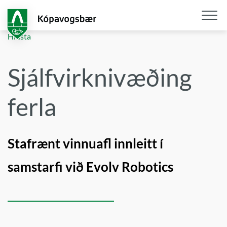
Fara
í
aðalefni
Opna
Hlusta
/
loka
Sjálfvirknivæðing
snjall
ferla
Stafrænt vinnuafl innleitt í
samstarfi við Evolv Robotics