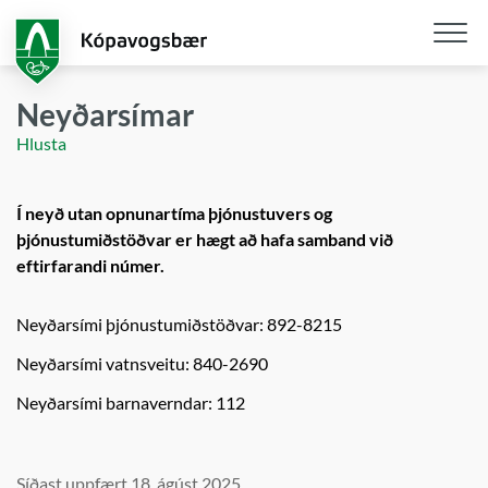
Fara
í
aðalefni
Opna
/
Neyðarsímar
loka
Hlusta
snjall
Í neyð utan opnunartíma þjónustuvers og
þjónustumiðstöðvar er hægt að hafa samband við
eftirfarandi númer.
Neyðarsími þjónustumiðstöðvar: 892-8215
Neyðarsími vatnsveitu: 840-2690
Neyðarsími barnaverndar: 112
Síðast uppfært 18. ágúst 2025