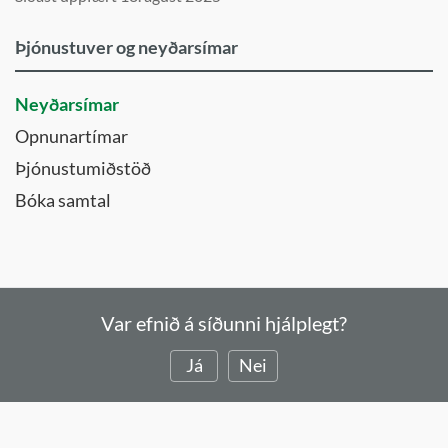
Þjónustuver og neyðarsímar
Neyðarsímar
Opnunartímar
Þjónustumiðstöð
Bóka samtal
Var efnið á síðunni hjálplegt?
Já
Nei