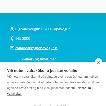
Digranesvegur 1, 200 Kópavogur
441 0000
kopavogur@kopavogur.is
Opnunar- og símatímar
Sjá kort
Við notum vafrakökur á þessari vefsíðu
Kt. 700169-3759
Við notum vafrakökur til að safna og greina upplýsingar um notkun
Fundarmannagátt
og virkni vefsíðunnar, til að geta notað lausnir frá samfélagsmiðlum
og til að bæta efni og birta viðeigandi markaðsefni.
Nánar um
vafrakökur