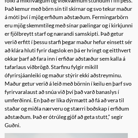
fólki á mikilvægum og viðkvæmum stundum í lífi þess.
Það kemur með börn sín til skírnar og svo tekur maður
á móti því í mjög erfiðum aðstæðum. Fermingarbörn
eru mjög skemmtileg með sínar pælingar og í kirkjunni
er fjölbreytt starf og nærandi samskipti. Það getur
verið erfitt í þessu starfi þegar maður hefur einsett sér
að klára hluti fyrir dagslok en þá er hringt og eitthvert
okkar þarf að fara inn í erfiðar aðstæður sem kalla á
tafarlaus viðbrögð. Starfinu fylgir mikill
ófyrirsjáanleiki og maður stýrir ekki aðstreyminu.
Maður getur verið á leið með börnin í keilu en þarf svo
fyrirvaralaust að snúa við því það varð banaslys í
umferðinni. En það er líka dýrmætt að fá að vera til
staðar og miðla nærveru og stærri boðskap í erfiðum
aðstæðum. Það er ótrúleg gjöf að geta stutt,“ segir
Guðni.