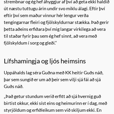
strembnar og ég hef áhyggjur af því að geta ekki haldið
út næstu tuttugu árin undir svo miklu álagi. Eftir því
eftir því sem maður vinnur hér lengur verða
tengingarnar fleiri og fjölskyldurnar stækka. Það gerir
þetta aðeins erfiðara því mig langar virkilega að vera
til staðar fyrir þau sem ég hef sinnt, að vera með
fjölskyldum í sorg og gleði.“
Lífshamingja og ljós heimsins
Uppáhalds lag séra Guðna með KK heitir Guðs náð,
þar sem sungið er um að þeir sem vilji sjá fái að sjá
Guðs náð.
„Það getur stundum verið erfitt að sjá hvernig guð
birtist okkur, ekki síst eins og heimurinn er í dag, með
styrjöldum og erfiðleikum sem við skiljum ekki. En