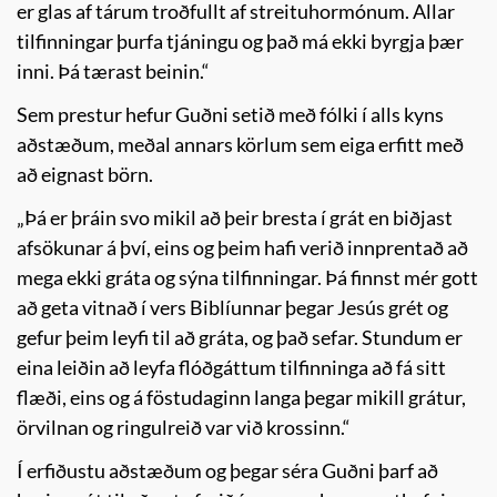
er glas af tárum troðfullt af streituhormónum. Allar
tilfinningar þurfa tjáningu og það má ekki byrgja þær
inni. Þá tærast beinin.“
Sem prestur hefur Guðni setið með fólki í alls kyns
aðstæðum, meðal annars körlum sem eiga erfitt með
að eignast börn.
„Þá er þráin svo mikil að þeir bresta í grát en biðjast
afsökunar á því, eins og þeim hafi verið innprentað að
mega ekki gráta og sýna tilfinningar. Þá finnst mér gott
að geta vitnað í vers Biblíunnar þegar Jesús grét og
gefur þeim leyfi til að gráta, og það sefar. Stundum er
eina leiðin að leyfa flóðgáttum tilfinninga að fá sitt
flæði, eins og á föstudaginn langa þegar mikill grátur,
örvilnan og ringulreið var við krossinn.“
Í erfiðustu aðstæðum og þegar séra Guðni þarf að