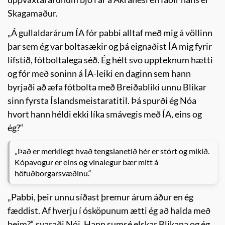
Skagamaður.
„Á gullaldarárum ÍA fór pabbi alltaf með mig á völlinn
þar sem ég var boltasækir og þá eignaðist ÍA mig fyrir
lífstíð, fótboltalega séð. Ég hélt svo uppteknum hætti
og fór með soninn á ÍA-leiki en daginn sem hann
byrjaði að æfa fótbolta með Breiðabliki unnu Blikar
sinn fyrsta Íslandsmeistaratitil. Þá spurði ég Nóa
hvort hann héldi ekki líka smávegis með ÍA, eins og
ég?“
„Það er merkilegt hvað tengslanetið hér er stórt og mikið.
Kópavogur er eins og vinalegur bær mitt á
höfuðborgarsvæðinu.“
„Pabbi, þeir unnu síðast þremur árum áður en ég
fæddist. Af hverju í ósköpunum ætti ég að halda með
þeim?“ svaraði Nói. Hann sumsé elskar Blikana og ég