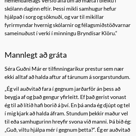
nemendafélags Versló alla um að mæta í bleiku í
skólann daginn eftir. Þessi mikli samhugur hefur
hjálpað í sorg og söknuði, og var til mikillar
fyrirmyndar hvernig skólarnir og félagsmiðstöðvarnar
sameinuðust í verki í minningu Bryndísar Klöru.“
Mannlegt að gráta
Séra Guðni Már er tilfinningaríkur prestur sem nær
ekki alltaf að halda aftur af tárunum á sorgarstundum.
„Ég vil auðvitað fara í gegnum jarðarför án þess að
beygja af og það gengur yfirleitt. Ef það gerist vonast
ég til að lítið hafi borið á því. En þá anda ég djúpt og tel
í mig kjark að halda áfram. Stundum þekkir maður vel
til eða samhugurinn hreyfir svona við manni. Þá bið ég:
„Guð, viltu hjálpa mér í gegnum þetta?“. Ég er auðvitað