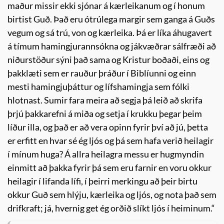
maður missir ekki sjónar á kærleikanum og í honum
birtist Guð. Það eru ótrúlega margir sem ganga á Guðs
vegum og sá trú, von og kærleika. Þá er líka áhugavert
á tímum hamingjurannsókna og jákvæðrar sálfræði að
niðurstöður sýni það sama og Kristur boðaði, eins og
þakklæti sem er rauður þráður í Biblíunni og einn
mesti hamingjuþáttur og lífshamingja sem fólki
hlotnast. Sumir fara meira að segja þá leið að skrifa
þrjú þakkarefni á miða og setja í krukku þegar þeim
líður illa, og það er að vera opinn fyrir því að jú, þetta
er erfitt en hvar sé ég ljós og þá sem hafa verið heilagir
í mínum huga? Á allra heilagra messu er hugmyndin
einmitt að þakka fyrir þá sem eru farnir en voru okkur
heilagir í lifanda lífi, í þeirri merkingu að þeir birtu
okkur Guð sem hlýju, kærleika og ljós, og nota það sem
drifkraft; já, hvernig get ég orðið slíkt ljós í heiminum.“