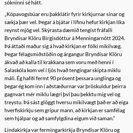
sókninni sé hátt.
„Kópavogsbúar eru þakklátir fyrir kirkjurnar sínar og
sækja þær vel. Þegar á bjátar í lífinu hefur kirkjan líka
reynst mjög vel. Skýrasta dæmið tengist fráfalli
Bryndísar Klöru Birgisdóttur á Menningarnótt 2024.
Þá áttaði maður sig á hvað kirkjan er fólki mikilvæg.
Þegar félagsmiðstöðin og árgangur Bryndísar Klöru
ákvað að kalla til krakkana sem voru með henni í
Salaskóla kom vel í ljós hvað tengingar skipta miklu
máli. Ég hafði fermt 90 prósent þessara unglinga og
þegar ég kom inn í aðstæðurnar var þröskuldur þeirra
gagnvart mér miklu lægri því þau þekktu mig vel og
treystu. Þá sást glöggt hversu mikilvægt það er að eiga
hverfiskirkju sem grípur mann, að kirkjan er samfélag
sem hjálpar og að samfylgdina eigum við saman.“
Lindakirkja var fermingarkirkja Bryndísar Klöru og