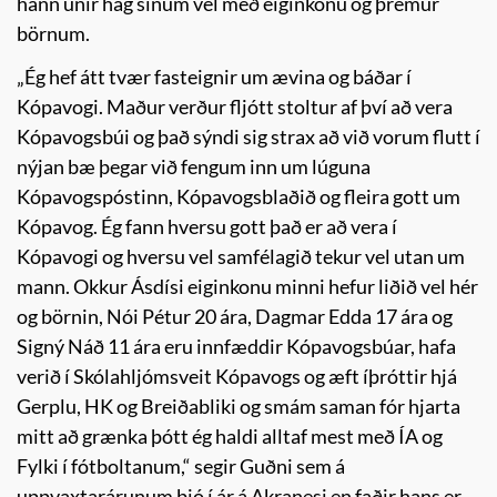
hann unir hag sínum vel með eiginkonu og þremur
börnum.
„Ég hef átt tvær fasteignir um ævina og báðar í
Kópavogi. Maður verður fljótt stoltur af því að vera
Kópavogsbúi og það sýndi sig strax að við vorum flutt í
nýjan bæ þegar við fengum inn um lúguna
Kópavogspóstinn, Kópavogsblaðið og fleira gott um
Kópavog. Ég fann hversu gott það er að vera í
Kópavogi og hversu vel samfélagið tekur vel utan um
mann. Okkur Ásdísi eiginkonu minni hefur liðið vel hér
og börnin, Nói Pétur 20 ára, Dagmar Edda 17 ára og
Signý Náð 11 ára eru innfæddir Kópavogsbúar, hafa
verið í Skólahljómsveit Kópavogs og æft íþróttir hjá
Gerplu, HK og Breiðabliki og smám saman fór hjarta
mitt að grænka þótt ég haldi alltaf mest með ÍA og
Fylki í fótboltanum,“ segir Guðni sem á
uppvaxtarárunum bjó í ár á Akranesi en faðir hans er