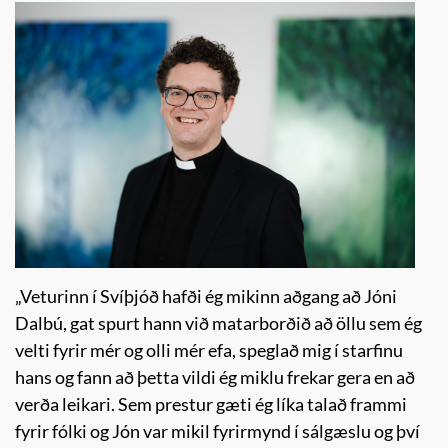
„Veturinn í Svíþjóð hafði ég mikinn aðgang að Jóni
Dalbú, gat spurt hann við matarborðið að öllu sem ég
velti fyrir mér og olli mér efa, speglað mig í starfinu
hans og fann að þetta vildi ég miklu frekar gera en að
verða leikari. Sem prestur gæti ég líka talað frammi
fyrir fólki og Jón var mikil fyrirmynd í sálgæslu og því