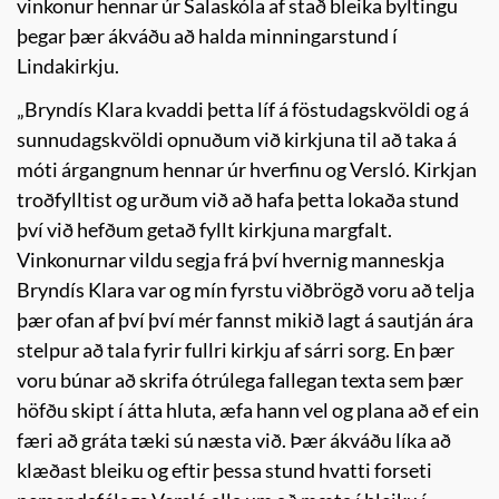
vinkonur hennar úr Salaskóla af stað bleika byltingu
þegar þær ákváðu að halda minningarstund í
Lindakirkju.
„Bryndís Klara kvaddi þetta líf á föstudagskvöldi og á
sunnudagskvöldi opnuðum við kirkjuna til að taka á
móti árgangnum hennar úr hverfinu og Versló. Kirkjan
troðfylltist og urðum við að hafa þetta lokaða stund
því við hefðum getað fyllt kirkjuna margfalt.
Vinkonurnar vildu segja frá því hvernig manneskja
Bryndís Klara var og mín fyrstu viðbrögð voru að telja
þær ofan af því því mér fannst mikið lagt á sautján ára
stelpur að tala fyrir fullri kirkju af sárri sorg. En þær
voru búnar að skrifa ótrúlega fallegan texta sem þær
höfðu skipt í átta hluta, æfa hann vel og plana að ef ein
færi að gráta tæki sú næsta við. Þær ákváðu líka að
klæðast bleiku og eftir þessa stund hvatti forseti