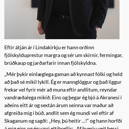
Eftir átján ár í Lindakirkju er hann orðinn
fjölskylduprestur margra og sér um skírnir, fermingar,
brúðkaup og jarðarfarir innan fjölskyldna.
„Mér þykir einlæglega gaman að kynnast fólki og held
að það sé mikil lykill. Ég er mannglöggur og það liggur
frekar vel fyrir mér að muna eftir andlitum, reyndar
vandræðalega mikið. Eins og þegar ég bjó á Akranesi í
aðeins eitt ár og sextán árum seinna var maður að
afgreiða mig í búð, andlit sem ég mundi vel eftir af
Skaganum og sagði: „Hey, þú heitir ...!“ og hann horfði
á mig eins og ég væri eltihrellir: „Af hverju veit þessi