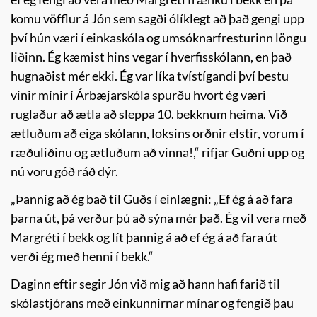
komu vöfflur á Jón sem sagði ólíklegt að það gengi upp
því hún væri í einkaskóla og umsóknarfresturinn löngu
liðinn. Ég kæmist hins vegar í hverfisskólann, en það
hugnaðist mér ekki. Ég var líka tvístígandi því bestu
vinir mínir í Árbæjarskóla spurðu hvort ég væri
ruglaður að ætla að sleppa 10. bekknum heima. Við
ætluðum að eiga skólann, loksins orðnir elstir, vorum í
ræðuliðinu og ætluðum að vinna!,“ rifjar Guðni upp og
nú voru góð ráð dýr.
„Þannig að ég bað til Guðs í einlægni: „Ef ég á að fara
þarna út, þá verður þú að sýna mér það. Ég vil vera með
Margréti í bekk og lít þannig á að ef ég á að fara út
verði ég með henni í bekk.“
Daginn eftir segir Jón við mig að hann hafi farið til
skólastjórans með einkunnirnar mínar og fengið þau