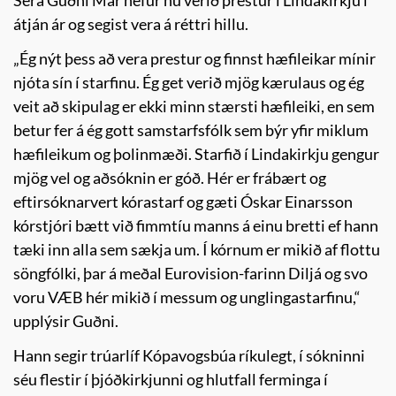
átján ár og segist vera á réttri hillu.
„Ég nýt þess að vera prestur og finnst hæfileikar mínir
njóta sín í starfinu. Ég get verið mjög kærulaus og ég
veit að skipulag er ekki minn stærsti hæfileiki, en sem
betur fer á ég gott samstarfsfólk sem býr yfir miklum
hæfileikum og þolinmæði. Starfið í Lindakirkju gengur
mjög vel og aðsóknin er góð. Hér er frábært og
eftirsóknarvert kórastarf og gæti Óskar Einarsson
kórstjóri bætt við fimmtíu manns á einu bretti ef hann
tæki inn alla sem sækja um. Í kórnum er mikið af flottu
söngfólki, þar á meðal Eurovision-farinn Diljá og svo
voru VÆB hér mikið í messum og unglingastarfinu,“
upplýsir Guðni.
Hann segir trúarlíf Kópavogsbúa ríkulegt, í sókninni
séu flestir í þjóðkirkjunni og hlutfall ferminga í