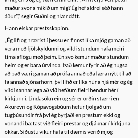
maður svona mikið um mig? Ég hef aldrei séð hann
áður.“,“ segir Guðni og hlær dátt.
Hann elskar prestsskapinn.
„Ég lifi og hrærist í þessu en finnst líka mjög gaman að
vera með fjölskyldunni og vildi stundum hafa meiri
tíma aflögu með þeim. En svo kemur maður stundum
heim og er bara úrvinda. Það kemur fyrir að ég hugsa
að það væri gaman að prófa annað eða læra nýtt til að
fá annað sjónarhorn, því lífið er líka núna hjá mér og ég
vildi sannarlega að við hefðum fleiri hendur hér í
kirkjunni. Lindasókn ein og sér er orðin stærri en
Akureyri og Kópavogsbúum hefur fjölgað um
tugþúsundir frá því ég byrjaði en prestum ekki og
vonandi bætast við fleiri prestar og djáknar í kirkjuna
okkar. Síðustu vikur hafa til dæmis verið mjög