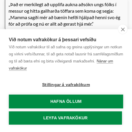
„Það er merkilegt að upplifa aukna aðsókn ungs fólks í
messur og hitta gallharða töffara sem koma og segja:
„Mamma sagði mér að bænin hefði hjálpað henni svo ég
fór að prófa og nú er allt að gerast hjá mér.“
Hann segir áberandi að fólk sæki meira í trúna á ný.
Við notum vafrakökur á þessari vefsíðu
Við notum vafrakökur til að safna og greina upplýsingar um notkun
„Ég er af kynslóð sem fór í sunnudagaskóla og lærði
og virkni vefsíðunnar, til að geta notað lausnir frá samfélagsmiðlum
kristinfræði í skólanum en nú kemur í kirkjuna kynslóð
og til að bæta efni og birta viðeigandi markaðsefni.
Nánar um
sem gerði það ekki. Hún bara finnur að trúin er þetta
vafrakökur
trausta haldreipi sem hægt er að leita til og bænin sá
friðarstillir sem lætur manni líða betur. Fólk upplifir
Stillingar á vafrakökum
mátt bænarinnar og að það sé bænheyrt, og því meira
sem það gerir af því að biðja sér það lausnir og fleiri
HAFNA ÖLLUM
tækifæri. Nú er ég að ferma börn sem hafa aldrei þekkt
annað en mikið áreiti og spjaldtölvur, en svo koma þau
LEYFA VAFRAKÖKUR
í kirkjuna og fara með Faðir vor sem amma kenndi
þeim og ég spyr hvernig þeim líði eftir að hafa farið