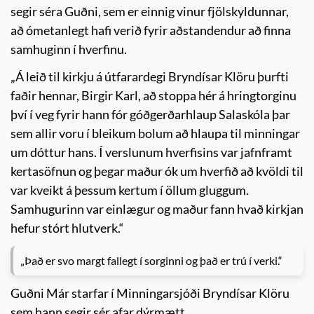
segir séra Guðni, sem er einnig vinur fjölskyldunnar,
að ómetanlegt hafi verið fyrir aðstandendur að finna
samhuginn í hverfinu.
„Á leið til kirkju á útfarardegi Bryndísar Klöru þurfti
faðir hennar, Birgir Karl, að stoppa hér á hringtorginu
því í veg fyrir hann fór góðgerðarhlaup Salaskóla þar
sem allir voru í bleikum bolum að hlaupa til minningar
um dóttur hans. Í verslunum hverfisins var jafnframt
kertasöfnun og þegar maður ók um hverfið að kvöldi til
var kveikt á þessum kertum í öllum gluggum.
Samhugurinn var einlægur og maður fann hvað kirkjan
hefur stórt hlutverk.“
„Það er svo margt fallegt í sorginni og það er trú í verki.“
Guðni Már starfar í Minningarsjóði Bryndísar Klöru
sem hann segir sér afar dýrmætt.