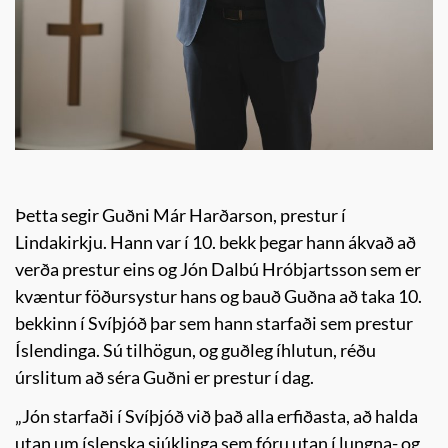
Þetta segir Guðni Már Harðarson, prestur í
Lindakirkju. Hann var í 10. bekk þegar hann ákvað að
verða prestur eins og Jón Dalbú Hróbjartsson sem er
kvæntur föðursystur hans og bauð Guðna að taka 10.
bekkinn í Svíþjóð þar sem hann starfaði sem prestur
Íslendinga. Sú tilhögun, og guðleg íhlutun, réðu
úrslitum að séra Guðni er prestur í dag.
„Jón starfaði í Svíþjóð við það alla erfiðasta, að halda
utan um íslenska sjúklinga sem fóru utan í lungna- og