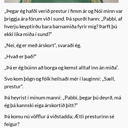
„Þegar ég hafði verið prestur í fimm ár og Nói minn var
þriggja ára fórum við í sund. Þá spurði hann: „Pabbi, af
hverju keyptirðu bara barnamiða fyrir mig? Þarft þú
ekki líka miða í sund?“
„Nei, ég er með árskort“, svaraði ég.
„Hvað er það?“
„Þá er ég búinn að borga og kemst alltaf inn án miða“.
Svo kom þögn og fólk heilsaði mér í lauginni: „Sæll,
prestur“.
Þá heyrist í mínum manni: „Pabbi, þegar þú deyrð, má
ég þá kannski eiga árskortið þitt?“
Þá komu nú vöfflur á viðstadda; Ætli presturinn sé
feigur?