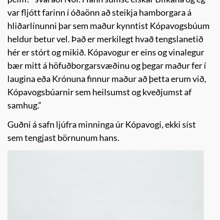
var fljótt farinn í óðaönn að steikja hamborgara á
hliðarlínunni þar sem maður kynntist Kópavogsbúum
heldur betur vel. Það er merkilegt hvað tengslanetið
hér er stórt og mikið. Kópavogur er eins og vinalegur
bær mitt á höfuðborgarsvæðinu og þegar maður fer í
laugina eða Krónuna finnur maður að þetta erum við,
Kópavogsbúarnir sem heilsumst og kveðjumst af
samhug.“
Guðni á safn ljúfra minninga úr Kópavogi, ekki síst
sem tengjast börnunum hans.