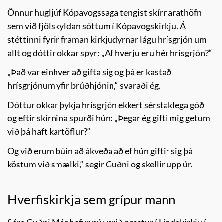
Önnur hugljúf Kópavogssaga tengist skírnarathöfn
sem við fjölskyldan sóttum í Kópavogskirkju. Á
stéttinni fyrir framan kirkjudyrnar lágu hrísgrjón um
allt og dóttir okkar spyr: „Af hverju eru hér hrísgrjón?“
„Það var einhver að gifta sig og þá er kastað
hrísgrjónum yfir brúðhjónin,“ svaraði ég.
Dóttur okkar þykja hrísgrjón ekkert sérstaklega góð
og eftir skírnina spurði hún: „Þegar ég gifti mig getum
við þá haft kartöflur?“
Og við erum búin að ákveða að ef hún giftir sig þá
köstum við smælki,“ segir Guðni og skellir upp úr.
Hverfiskirkja sem grípur mann
Séra Guðni Már hefur nú verið prestur í Lindakirkju í