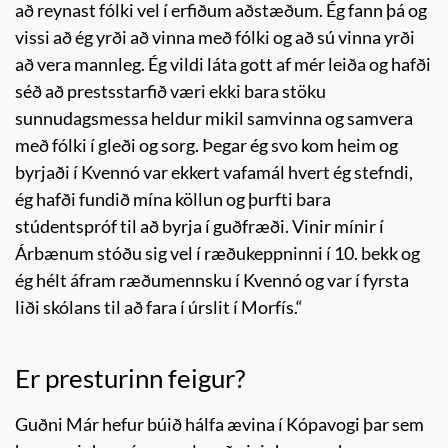
að reynast fólki vel í erfiðum aðstæðum. Ég fann þá og
vissi að ég yrði að vinna með fólki og að sú vinna yrði
að vera mannleg. Ég vildi láta gott af mér leiða og hafði
séð að prestsstarfið væri ekki bara stöku
sunnudagsmessa heldur mikil samvinna og samvera
með fólki í gleði og sorg. Þegar ég svo kom heim og
byrjaði í Kvennó var ekkert vafamál hvert ég stefndi,
ég hafði fundið mína köllun og þurfti bara
stúdentspróf til að byrja í guðfræði. Vinir mínir í
Árbænum stóðu sig vel í ræðukeppninni í 10. bekk og
ég hélt áfram ræðumennsku í Kvennó og var í fyrsta
liði skólans til að fara í úrslit í Morfís.“
Er presturinn feigur?
Guðni Már hefur búið hálfa ævina í Kópavogi þar sem