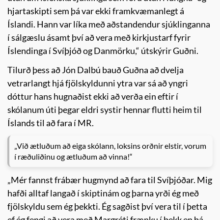
hjartaskipti sem þá var ekki framkvæmanlegt á
Íslandi. Hann var líka með aðstandendur sjúklinganna
í sálgæslu ásamt því að vera með kirkjustarf fyrir
Íslendinga í Svíþjóð og Danmörku,“ útskýrir Guðni.
Tilurð þess að Jón Dalbú bauð Guðna að dvelja
vetrarlangt hjá fjölskyldunni ytra var sá að yngri
dóttur hans hugnaðist ekki að verða ein eftir í
skólanum úti þegar eldri systir hennar flutti heim til
Íslands til að fara í MR.
„Við ætluðum að eiga skólann, loksins orðnir elstir, vorum
í ræðuliðinu og ætluðum að vinna!“
„Mér fannst frábær hugmynd að fara til Svíþjóðar. Mig
hafði alltaf langað í skiptinám og þarna yrði ég með
fjölskyldu sem ég þekkti. Ég sagðist því vera til í þetta
ef ég fengi að vera með Margréti frænku í bekk en þá