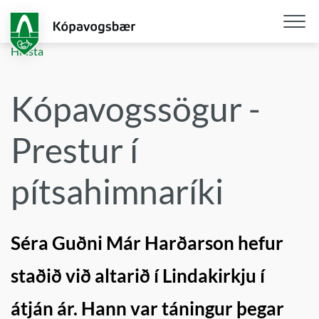
Fara
í
aðalefni
Opna
Hlusta
/
loka
Kópavogssögur -
snjall
Prestur í
pítsahimnaríki
Séra Guðni Már Harðarson hefur
staðið við altarið í Lindakirkju í
átján ár. Hann var táningur þegar