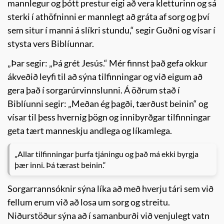
mannlegur og þótt prestur eigi að vera kletturinn og sá
sterki í athöfninni er mannlegt að gráta af sorg og því
sem situr í manni á slíkri stundu,“ segir Guðni og vísar í
stysta vers Biblíunnar.
„Þar segir: „Þá grét Jesús.“ Mér finnst það gefa okkur
ákveðið leyfi til að sýna tilfinningar og við eigum að
gera það í sorgarúrvinnslunni. Á öðrum stað í
Biblíunni segir: „Meðan ég þagði, tærðust beinin“ og
vísar til þess hvernig þögn og innibyrðgar tilfinningar
geta tært manneskju andlega og líkamlega.
„Allar tilfinningar þurfa tjáningu og það má ekki byrgja
þær inni. Þá tærast beinin.“
Sorgarrannsóknir sýna líka að með hverju tári sem við
fellum erum við að losa um sorg og streitu.
Niðurstöður sýna að í samanburði við venjulegt vatn