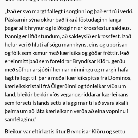
„Það er svo margt fallegt í sorginni og það er trú í verki.
Páskarnir sýna okkur það líka á föstudaginn langa
þegar allt hrynur og leiðtoginn er krossfestur saklaus.
Þannig er lífið stundum, að sakleysið er krossfest. Það
hefur verið hluti af sögu mannkyns, eins og upprisan
og fólk sem kemur með kærleika og góðar fréttir. Það
er einmitt það sem foreldrar Bryndísar Klöru gerðu
með söfnunarsjóði í hennar minningu og margir hafa
lagt fallegt til, þar á meðal kærleikspítsa frá Dominos,
kærleikskristall frá Ölgerðinni og tónleikar víða um
land, bleikir bekkir víðs vegar og riddarar kærleikans
sem forseti Íslands setti á laggirnar til að svara ákalli
þeirra um að láta kærleikann verða að eina vopninu í
samfélaginu.“
Bleikur var eftirlætis litur Bryndísar Klöru og settu