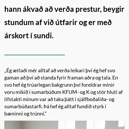
hann ákvað að verða prestur, beygir
stundum af við útfarir og er með
árskort í sundi.
„Ég ætlaði mér alltaf að verða leikari því ég hef svo
gaman að því að standa fyrir framan aðra og tala. En
svo hef ég trúarlegan bakgrunn því foreldrar mínir
voru mikið í sumarbúðum KFUM- og K og stór hluti af
lífstakti mínum var að taka þátt í sjálfboðaliða- og
sumarbúðastarfi. Þá hef ég alltaf fundið styrk í
bæninni og trúnni.“