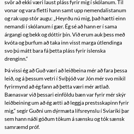
svör að ekki væri laust pláss fyrir mig í skólanum. Til
vonar og vara fletti hann samt upp nemendalistanum
og rak upp stór augu: „Heyrðu nú mig, það hætti einn
nemandi í skólanum í gær. Ég sé að hann er í sama
árgangi og bekk og dóttir þín. Við erum auk þess með
kvóta og þurfum að taka inn visst marga útlendinga
svo þú mátt bara fá þetta pláss fyrir íslenska
drenginn.“
Þá vissi ég að Guð væri að leiðbeina mér að fara þessa
leið, og á þessum vetri í Svíþjóð var Jón mér svo mikil
fyrirmynd að ég fann að þetta væri mér ætlað.
Bænasvar við þessari einföldu bæn var fyrir mér skýr
leiðbeining um að ég ætti að leggja prestsskapinn fyrir
mig,“ segir Guðni um dýrmæta lífsreynslu í Svíaríki þar
sem hann náði góðum tökum á sænsku og tók sænsk
samræmd próf.