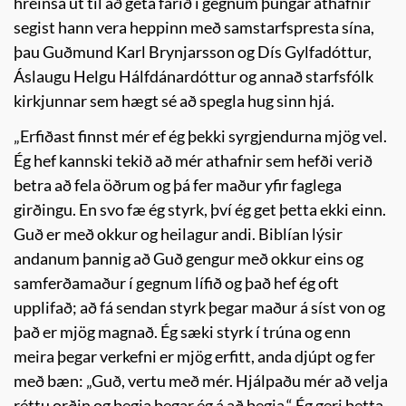
hreinsa út til að geta farið í gegnum þungar athafnir
segist hann vera heppinn með samstarfspresta sína,
þau Guðmund Karl Brynjarsson og Dís Gylfadóttur,
Áslaugu Helgu Hálfdánardóttur og annað starfsfólk
kirkjunnar sem hægt sé að spegla hug sinn hjá.
„Erfiðast finnst mér ef ég þekki syrgjendurna mjög vel.
Ég hef kannski tekið að mér athafnir sem hefði verið
betra að fela öðrum og þá fer maður yfir faglega
girðingu. En svo fæ ég styrk, því ég get þetta ekki einn.
Guð er með okkur og heilagur andi. Biblían lýsir
andanum þannig að Guð gengur með okkur eins og
samferðamaður í gegnum lífið og það hef ég oft
upplifað; að fá sendan styrk þegar maður á síst von og
það er mjög magnað. Ég sæki styrk í trúna og enn
meira þegar verkefni er mjög erfitt, anda djúpt og fer
með bæn: „Guð, vertu með mér. Hjálpaðu mér að velja
réttu orðin og þegja þegar ég á að þegja.“ Ég geri þetta