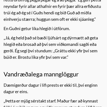
reyndar fyrir allar athafnir en fyrir þær allra erfiðustu
trúi ég að ég sé í Guðs hendi og bið Guð að miðla
einhverju stærra; huggun sem oft er ekki sjáanleg.“
En Guðni getur líka hlegið í útförum.
„Já, ég held það sé bæði ljúfsárt og dýrmætt að geta
hlegið eða brosað að því sem viðkomandi sagði eða
gerði. Ég segi því stundum: „Gráttu ekki yfir því sem
búið er. Brostu líka yfir því sem var.“
Vandræðalega mannglöggur
Dæmigerður dagur í lífi prests er ekki til, því enginn
dagur er eins.
„Þetta er mjög sérstakt starf. Maður fær að kynnast