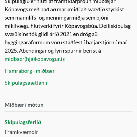
Skipulagið er hluti af framtíðarþróun miðbæjar
Kópavogs með það að markmiði að svæðið styrkist
sem mannlífs- og menningarmiðja sem þjóni
mikilvægu hlutverki fyrir Kópavogsbúa. Deiliskipulag
svæðisins tók gildi árið 2021 en drög að
byggingaráformum voru staðfest í bæjarstjórn í maí
2025. Ábendingar og fyrirspurnir berist á
midbaer(hjá)kopavogur.is
Hamraborg - miðbær
Skipulagsáætlanir
Miðbær í mótun
Skipulagsferlið
Framkvæmdir