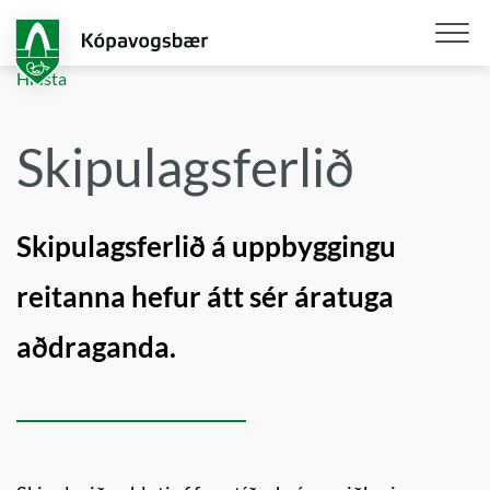
Fara
í
aðalefni
Opna
Hlusta
/
loka
Skipulagsferlið
snjall
Skipulagsferlið á uppbyggingu
reitanna hefur átt sér áratuga
aðdraganda.