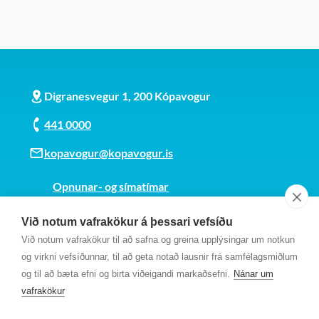
Digranesvegur 1, 200 Kópavogur
441 0000
kopavogur@kopavogur.is
Opnunar- og símatímar
Sjá kort
Við notum vafrakökur á þessari vefsíðu
Kt. 700169-3759
Við notum vafrakökur til að safna og greina upplýsingar um notkun
Fundarmannagátt
og virkni vefsíðunnar, til að geta notað lausnir frá samfélagsmiðlum
og til að bæta efni og birta viðeigandi markaðsefni.
Nánar um
vafrakökur