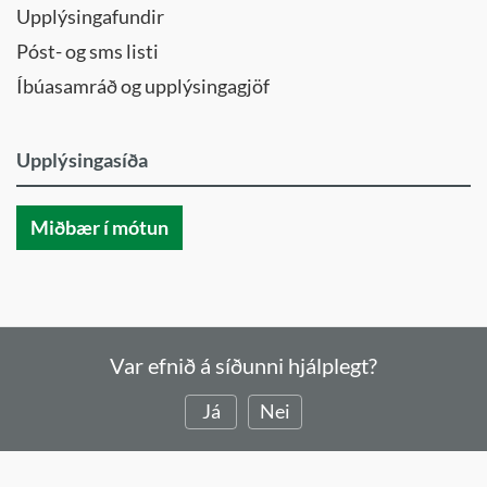
Upplýsingafundir
Póst- og sms listi
Íbúasamráð og upplýsingagjöf
Upplýsingasíða
Miðbær í mótun
Var efnið á síðunni hjálplegt?
Já
Nei