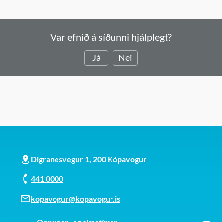
Var efnið á síðunni hjálplegt?
Já
Nei
Digranesvegur 1, 200 Kópavogur
441 0000
kopavogur@kopavogur.is
Opnunar- og símatímar