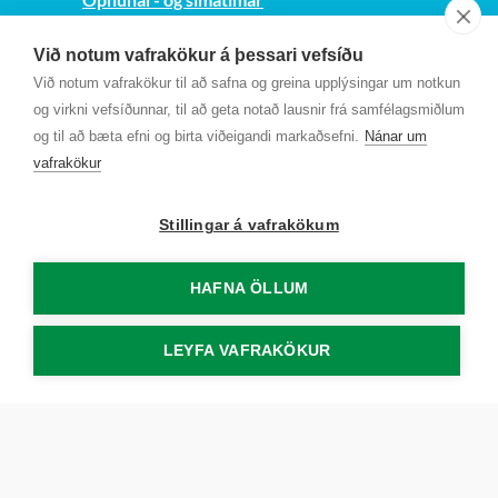
Sjá kort
Við notum vafrakökur á þessari vefsíðu
Kt. 700169-3759
Við notum vafrakökur til að safna og greina upplýsingar um notkun
Fundarmannagátt
og virkni vefsíðunnar, til að geta notað lausnir frá samfélagsmiðlum
og til að bæta efni og birta viðeigandi markaðsefni.
Nánar um
vafrakökur
Stillingar á vafrakökum
HAFNA ÖLLUM
LEYFA VAFRAKÖKUR