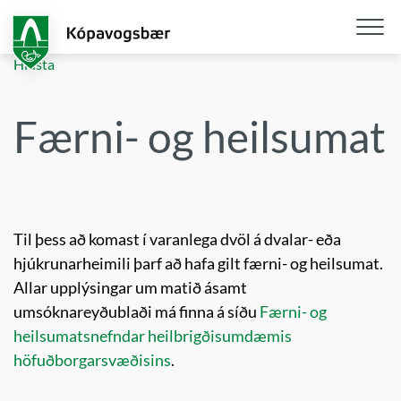
Fara
í
aðalefni
Opna
Hlusta
/
loka
Færni- og heilsumat
snjall
Til þess að komast í varanlega dvöl á dvalar- eða
hjúkrunarheimili þarf að hafa gilt færni- og heilsumat.
Allar upplýsingar um matið ásamt
umsóknareyðublaði má finna á síðu
Færni- og
heilsumatsnefndar heilbrigðisumdæmis
höfuðborgarsvæðisins
.