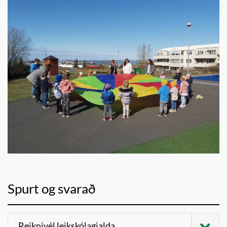
Spurt og svarað
Reiknivél leikskólagjalda