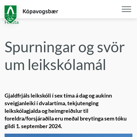
Fara
í
aðalefni
Opna
Hlusta
/
loka
Spurningar og svör
snjall
um leikskólamál
Gjaldfrjáls leikskóli í sex tíma á dag og aukinn
sveigjanleiki í dvalartíma, tekjutenging
leikskólagjalda og heimgreiðslur til
foreldra/forsjáraðila eru meðal breytinga sem tóku
gildi 1. september 2024.