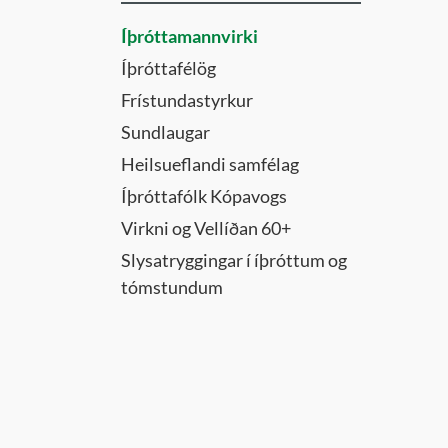
Íþróttamannvirki
Íþróttafélög
Frístundastyrkur
Sundlaugar
Heilsueflandi samfélag
Íþróttafólk Kópavogs
Virkni og Vellíðan 60+
Slysatryggingar í íþróttum og
tómstundum