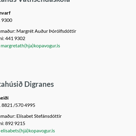
hvarf
1 9300
maður: Margrét Auður Þórólfsdóttir
mi: 441 9302
:
margretath(hja)kopavogur.is
tahúsið Digranes
eiði
1 8821 /570 4995
maður: Elísabet Stefánsdóttir
mi: 892 9215
:
elisabets(hjá)kopavogur.is