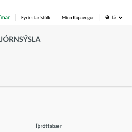
ímar
IS
Fyrir starfsfólk
Minn Kópavogur
TJÓRNSÝSLA
Íþróttabær