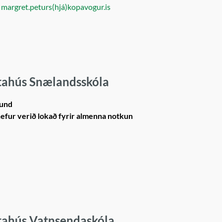
:
margret.peturs(hjá)kopavogur.is
tahús Snælandsskóla
rund
efur verið lokað fyrir almenna notkun
tahús Vatnsendaskóla