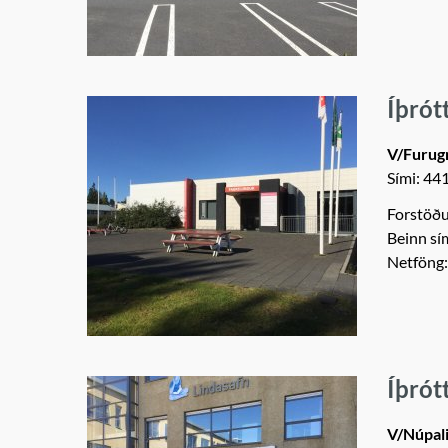
Íþrót
V/Furug
Sími: 44
Forstöðu
Beinn sí
Netföng
Íþrót
V/Núpal