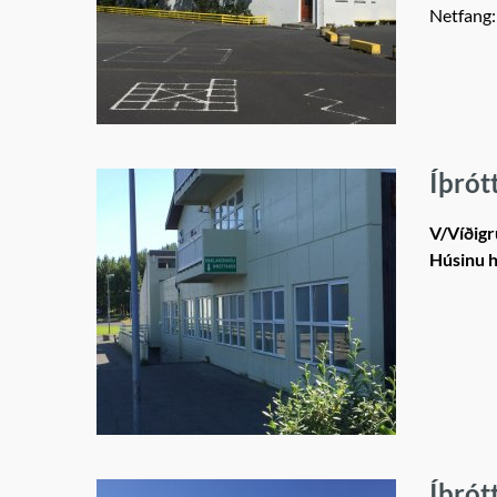
Netfang
Íþrót
V/Víðig
Húsinu h
Íþrót