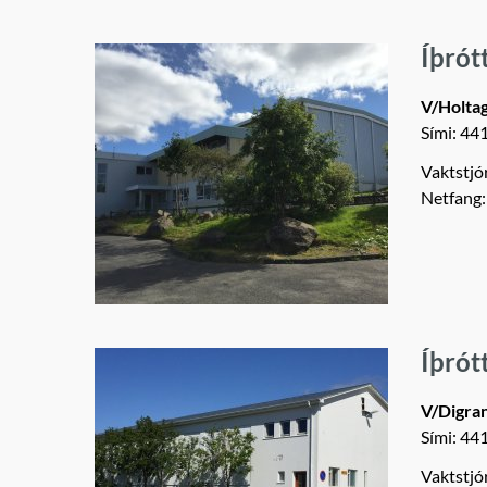
Íþrót
V/Holta
Sími: 44
Vaktstjór
Netfang
Íþrót
V/Digra
Sími: 44
Vaktstjó