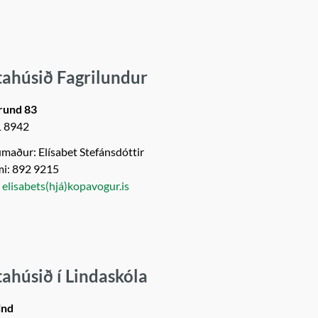
tahúsið Fagrilundur
rund 83
1 8942
maður: Elísabet Stefánsdóttir
mi: 892 9215
:
elisabets(hjá)kopavogur.is
tahúsið í Lindaskóla
ind