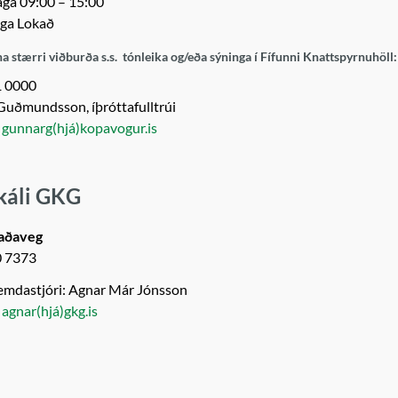
ga 09:00 – 15:00
ga Lokað
na stærri viðburða s.s. tónleika og/eða sýninga í Fífunni Knattspyrnuhöll:
1 0000
uðmundsson, íþróttafulltrúi
:
gunnarg(hjá)kopavogur.is
káli GKG
taðaveg
0 7373
mdastjóri: Agnar Már Jónsson
:
agnar(hjá)gkg.is