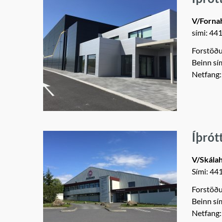
V/Forna
sími: 44
Forstöðu
Beinn sí
Netfang
Íþrót
V/Skálah
Sími: 44
Forstöðu
Beinn sí
Netfang