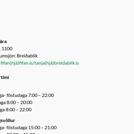
ára
1 1100
umsjón: Breiðablik
:
fifan(hjá)fifan.is/
tanja(hjá)breidablik.is
tími
- föstudaga 7:00 – 22:00
ga 8:00 – 20:00
a 8:00 – 22:00
svöllur
- föstudaga 15:00 – 21:00