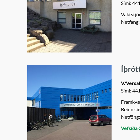
Sími: 44
Vaktstjó
Netfang
Íþrót
V/Versal
Sími: 44
Framkvæm
Beinn sí
Netföng
Vefsíða 