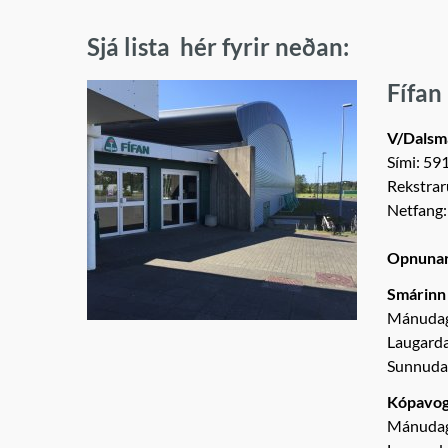
Sjá lista hér fyrir neðan:
Fífan
V/Dalsm
Sími: 59
Rekstrar
Netfang
Opnunar
Smárinn
Mánudaga
Laugarda
Sunnudag
Kópavog
Mánudaga