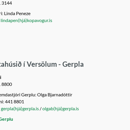
1 3144
ri: Linda Peneze
:
lindapen(hjá)kopavogur.is
tahúsið í Versölum - Gerpla
i
1 8800
dastjóri Gerplu: Olga Bjarnadóttir
mi: 441 8801
:
gerpla(hjá)gerpla.is
/
olgab(hjá)gerpla.is
Gerplu