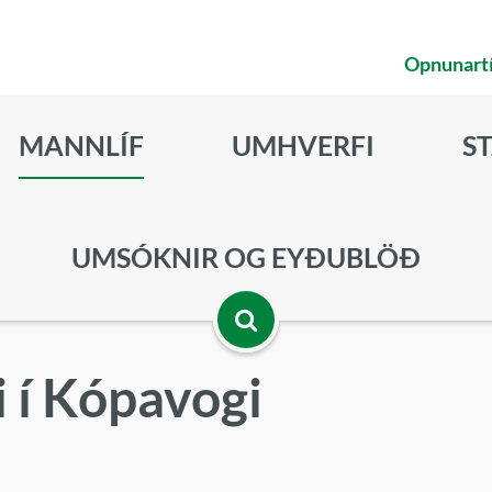
Opnunart
MANNLÍF
UMHVERFI
S
UMSÓKNIR OG EYÐUBLÖÐ
Opna
 í Kópavogi
leitarbox