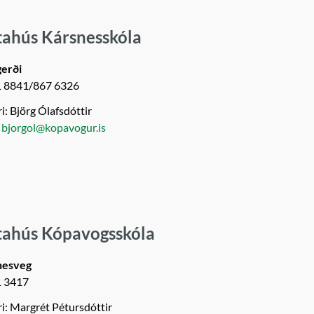
tahús Kársnesskóla
gerði
1 8841/867 6326
i: Björg Ólafsdóttir
:
bjorgol@kopavogur.is
tahús Kópavogsskóla
nesveg
1 3417
ri: Margrét Pétursdóttir