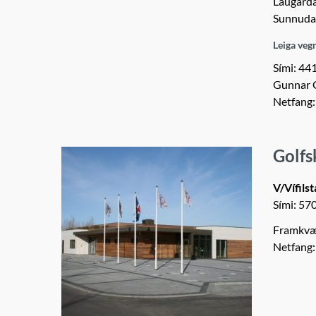
Laugarda
Sunnuda
Leiga veg
Sími: 44
Gunnar G
Netfang
Golfs
V/Vífils
Sími: 57
Framkvæ
Netfang