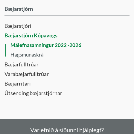
Bæjarstjórn
Bæjarstjóri
Bæjarstjórn Kópavogs
Málefnasamningur 2022 -2026
Hagsmunaskrá
Bæjarfulltrúar
Varabæjarfulltrúar
Bæjarritari
Útsending bæjarstjórnar
Var efnið á síðunni hjálplegt?