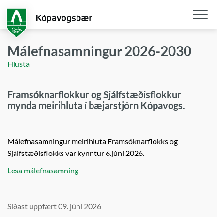
Fara
í
aðalefni
Opna
/
Málefnasamningur 2026-2030
loka
Hlusta
snjall
Framsóknarflokkur og Sjálfstæðisflokkur
mynda meirihluta í bæjarstjórn Kópavogs.
Málefnasamningur meirihluta Framsóknarflokks og
Sjálfstæðisflokks var kynntur 6.júní 2026.
Lesa málefnasamning
Síðast uppfært 09. júní 2026