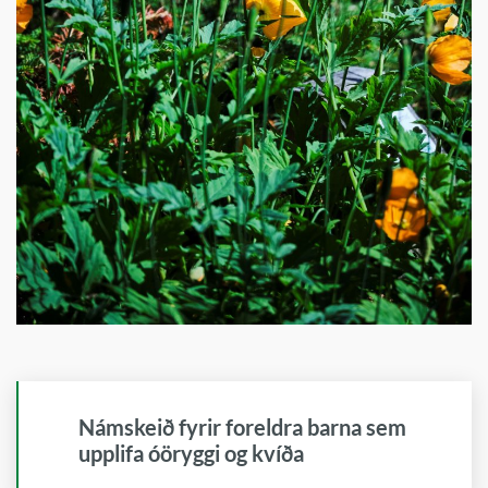
Námskeið fyrir foreldra barna sem
upplifa óöryggi og kvíða