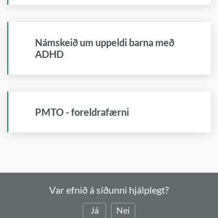
Námskeið um uppeldi barna með
ADHD
PMTO - foreldrafærni
Var efnið á síðunni hjálplegt?
Já
Nei