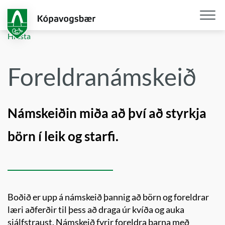
Fara
í
aðalefni
Opna
Hlusta
/
loka
Foreldranámskeið
snjall
Námskeiðin miða að því að styrkja
börn í leik og starfi.
Boðið er upp á námskeið þannig að börn og foreldrar
læri aðferðir til þess að draga úr kvíða og auka
sjálfstraust. Námskeið fyrir foreldra barna með