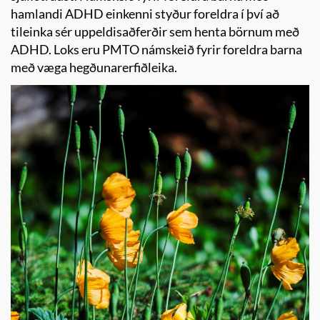
hamlandi ADHD einkenni styður foreldra í því að
tileinka sér uppeldisaðferðir sem henta börnum með
ADHD. Loks eru PMTO námskeið fyrir foreldra barna
með væga hegðunarerfiðleika.