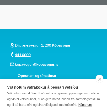
Digranesvegur 1, 200 Kópavogur
441 0000
kopavogur@kopavogur.is
Opnunar- og símatímar
Sjá kort
Við notum vafrakökur á þessari vefsíðu
Kt. 700169-3759
Við notum vafrakökur til að safna og greina upplýsingar um notkun
Fundarmannagátt
og virkni vefsíðunnar, til að geta notað lausnir frá samfélagsmiðlum
og til að bæta efni og birta viðeigandi markaðsefni.
Nánar um