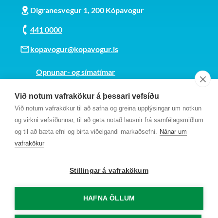
Digranesvegur 1, 200 Kópavogur
441 0000
kopavogur@kopavogur.is
Opnunar- og símatímar
Sjá kort
Við notum vafrakökur á þessari vefsíðu
Kt. 700169-3759
Við notum vafrakökur til að safna og greina upplýsingar um notkun
Fundarmannagátt
og virkni vefsíðunnar, til að geta notað lausnir frá samfélagsmiðlum
og til að bæta efni og birta viðeigandi markaðsefni.
Nánar um
vafrakökur
Stillingar á vafrakökum
HAFNA ÖLLUM