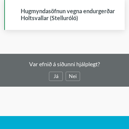
Hugmyndasöfnun vegna endurgerðar
Holtsvallar (Stelluróló)
Var efnið á síðunni hjálplegt?
Já
Nei