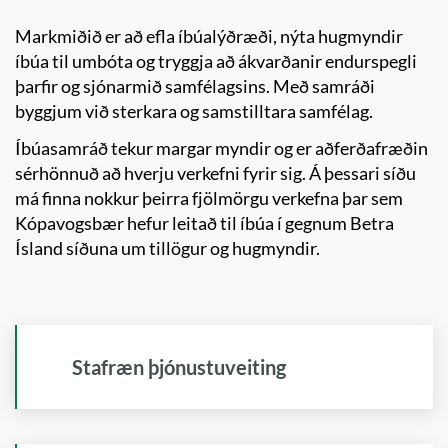
Markmiðið er að efla íbúalýðræði, nýta hugmyndir
íbúa til umbóta og tryggja að ákvarðanir endurspegli
þarfir og sjónarmið samfélagsins. Með samráði
byggjum við sterkara og samstilltara samfélag.
Íbúasamráð tekur margar myndir og er aðferðafræðin
sérhönnuð að hverju verkefni fyrir sig. Á þessari síðu
má finna nokkur þeirra fjölmörgu verkefna þar sem
Kópavogsbær hefur leitað til íbúa í gegnum Betra
Ísland síðuna um tillögur og hugmyndir.
Stafræn þjónustuveiting