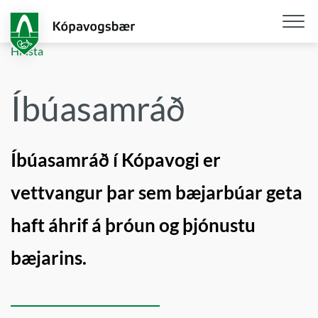
Fara
í
aðalefni
Opna
Hlusta
/
loka
Íbúasamráð
snjall
Íbúasamráð í Kópavogi er
vettvangur þar sem bæjarbúar geta
haft áhrif á þróun og þjónustu
bæjarins.