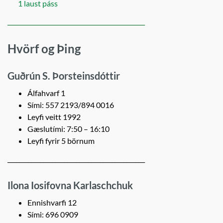
1 laust páss
______________________________________________
Hvörf og Þing
Guðrún S. Þorsteinsdóttir
Álfahvarf 1
Sími: 557 2193/894 0016
Leyfi veitt 1992
Gæslutími: 7:50 – 16:10
Leyfi fyrir 5 börnum
______________________________________________
Ilona Iosifovna Karlaschchuk
Ennishvarfi 12
Sími: 696 0909