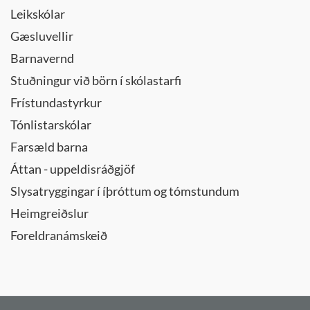
Leikskólar
Gæsluvellir
Barnavernd
Stuðningur við börn í skólastarfi
Frístundastyrkur
Tónlistarskólar
Farsæld barna
Áttan - uppeldisráðgjöf
Slysatryggingar í íþróttum og tómstundum
Heimgreiðslur
Foreldranámskeið