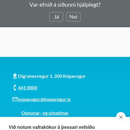
Var efnið á síðunni hjálplegt?
Já
Nei
Digranesvegur 1, 200 Kópavogur
441 0000
kopavogur@kopavogur.is
Opnunar- og símatímar
Sjá kort
Við notum vafrakökur á þessari vefsíðu