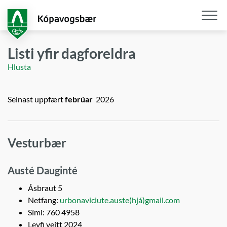
Fara
í
aðalefni
Opna
/
Listi yfir dagforeldra
loka
Hlusta
snjall
Seinast uppfært
febrúar
2026
Vesturbær
Austé Dauginté
Ásbraut 5
Netfang:
urbonaviciute.auste(hjá)gmail.com
Sími: 760 4958
Leyfi veitt 2024