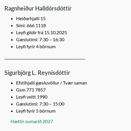
Ragnheiður Halldórsdóttir
Heiðarhjalli 15
Sími: 666 1118
Leyfi gildir frá 15.10.2025
Gæslutími: 7:30 – 16:30
Leyfi fyrir 4 börnum
______________________________________________
Sigurbjörg L. Reynisdóttir
Efstihjalli gæsluvöllur / Tvær saman
Gsm 771 7857
Leyfi veitt 1990
Gæslutími: 7:30 – 15:00
Leyfi fyrir 5 börnum
Hættir sumarið 2027