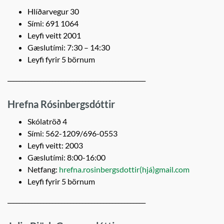
Hlíðarvegur 30
Sími: 691 1064
Leyfi veitt 2001
Gæslutími: 7:30 – 14:30
Leyfi fyrir 5 börnum
______________________________________________
Hrefna Rósinbergsdóttir
Skólatröð 4
Sími: 562-1209/696-0553
Leyfi veitt: 2003
Gæslutími: 8:00-16:00
Netfang:
hrefna.rosinbergsdottir(hjá)gmail.com
Leyfi fyrir 5 börnum
______________________________________________