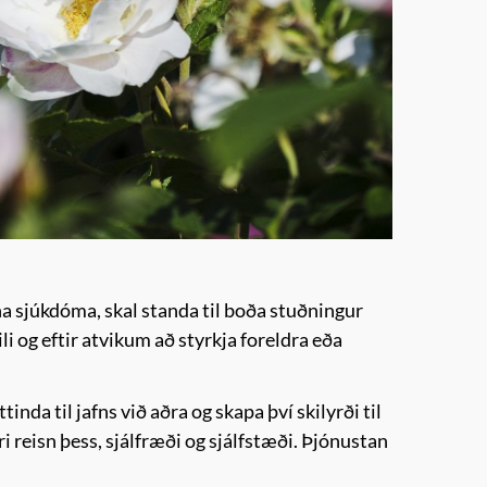
a sjúkdóma, skal standa til boða stuðningur
li og eftir atvikum að styrkja foreldra eða
nda til jafns við aðra og skapa því skilyrði til
i reisn þess, sjálfræði og sjálfstæði. Þjónustan