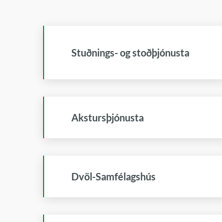
Stuðnings- og stoðþjónusta
Akstursþjónusta
Dvöl-Samfélagshús