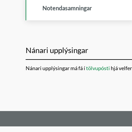
Notendasamningar
Nánari upplýsingar
Nánari upplýsingar má fá í
tölvupósti
hjá velfe