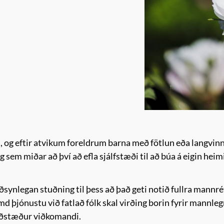
og eftir atvikum foreldrum barna með fötlun eða langvinn
 sem miðar að því að efla sjálfstæði til að búa á eigin heimi
ynlegan stuðning til þess að það geti notið fullra mannrétti
d þjónustu við fatlað fólk skal virðing borin fyrir mannlegr
 aðstæður viðkomandi.