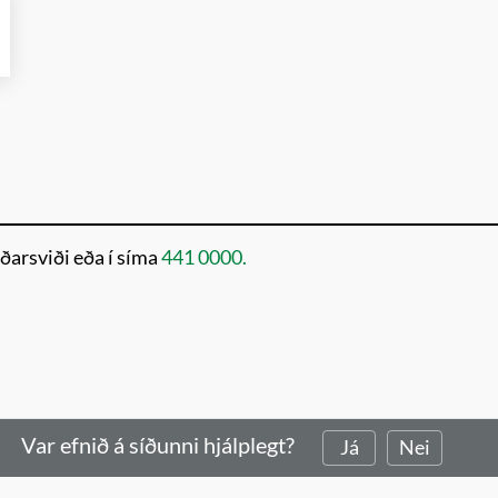
rðarsviði eða í síma
441 0000.
Var efnið á síðunni hjálplegt?
Já
Nei