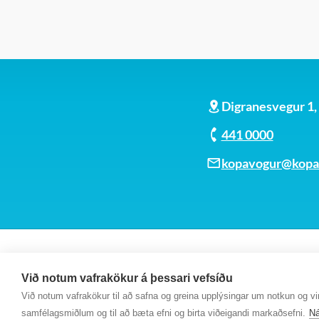
Digranesvegur 1
441 0000
kopavogur@kopav
Við notum vafrakökur á þessari vefsíðu
Við notum vafrakökur til að safna og greina upplýsingar um notkun og virk
samfélagsmiðlum og til að bæta efni og birta viðeigandi markaðsefni.
Ná