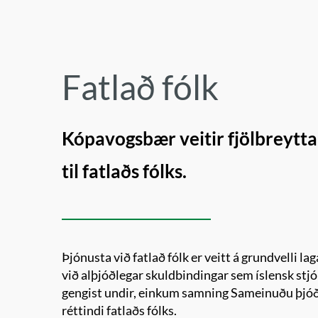
Fatlað fólk
Kópavogsbær veitir fjölbreytta
til fatlaðs fólks.
Þjónusta við fatlað fólk er veitt á grundvelli l
við alþjóðlegar skuldbindingar sem íslensk stj
gengist undir, einkum samning Sameinuðu þj
réttindi fatlaðs fólks.