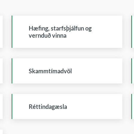
Hæfing, starfsþjálfun og
vernduð vinna
Skammtímadvöl
Réttindagæsla