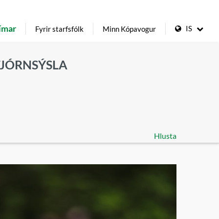
ímar
IS
Fyrir starfsfólk
Minn Kópavogur
TJÓRNSÝSLA
Hlusta