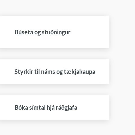
Búseta og stuðningur
Styrkir til náms og tækjakaupa
Bóka símtal hjá ráðgjafa