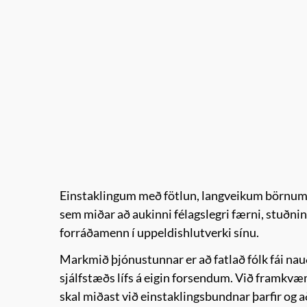
Einstaklingum með fötlun, langveikum börnum, 
sem miðar að aukinni félagslegri færni, stuðning
forráðamenn í uppeldishlutverki sínu.
Markmið þjónustunnar er að fatlað fólk fái nauðs
sjálfstæðs lífs á eigin forsendum. Við framkvæm
skal miðast við einstaklingsbundnar þarfir og