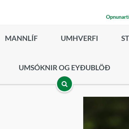
Opnunart
MANNLÍF
UMHVERFI
S
UMSÓKNIR OG EYÐUBLÖÐ
Opna
leitarbox