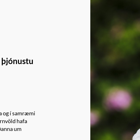
 þjónustu
aga og í samræmi
órnvöld hafa
óðanna um