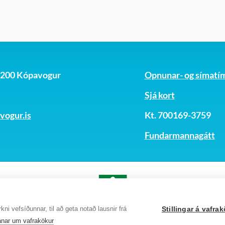
, 200 Kópavogur
Opnunar- og símatí
Sjá kort
ogur.is
Kt. 700169-3759
Fundarmannagátt
ni vefsíðunnar, til að geta notað lausnir frá
Stillingar á vafr
nar um vafrakökur