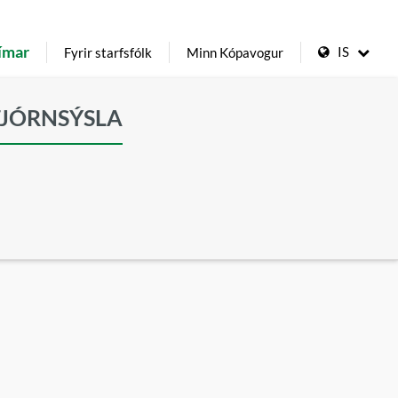
ímar
IS
Fyrir starfsfólk
Minn Kópavogur
TJÓRNSÝSLA