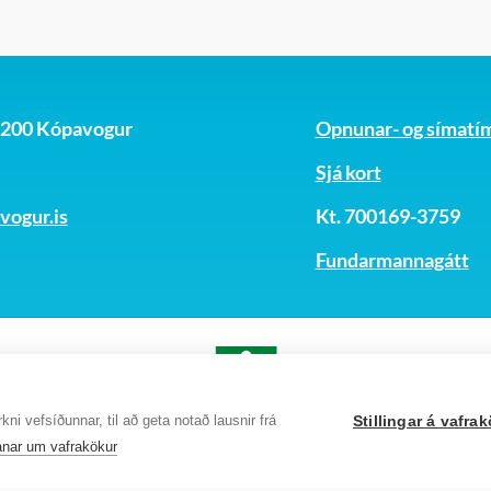
, 200 Kópavogur
Opnunar- og símatí
Sjá kort
ogur.is
Kt. 700169-3759
Fundarmannagátt
ni vefsíðunnar, til að geta notað lausnir frá
Stillingar á vafr
nar um vafrakökur