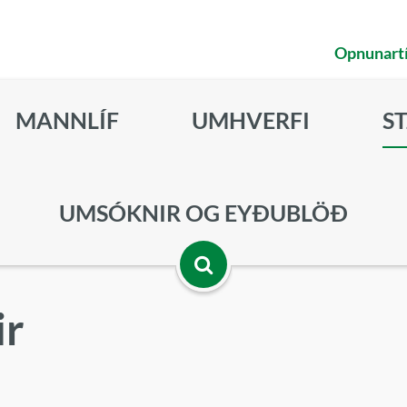
Opnunart
MANNLÍF
UMHVERFI
S
UMSÓKNIR OG EYÐUBLÖÐ
Opna
ir
leitarbox