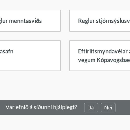
lur menntasviðs
Reglur stjórnsýslusv
asafn
Eftirlitsmyndavélar 
vegum Kópavogsbæ
Var efnið á síðunni hjálplegt?
Já
Nei