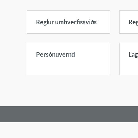
Reglur umhverfissviðs
Reg
Persónuvernd
Lag