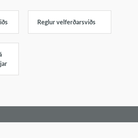
iðs
Reglur velferðarsviðs
á
jar