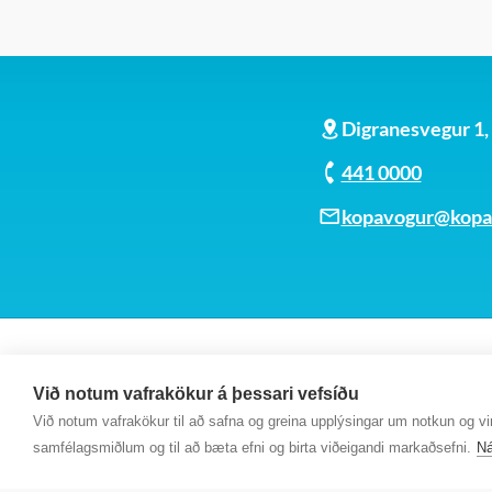
Digranesvegur 1
441 0000
kopavogur@kopav
Við notum vafrakökur á þessari vefsíðu
Við notum vafrakökur til að safna og greina upplýsingar um notkun og virk
samfélagsmiðlum og til að bæta efni og birta viðeigandi markaðsefni.
Ná