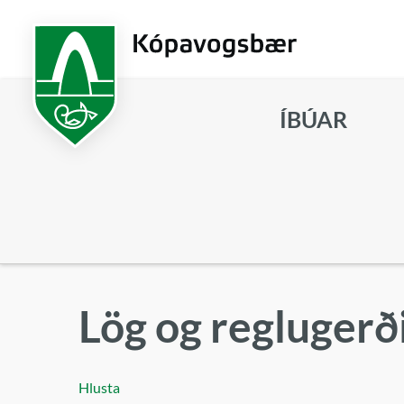
Fara
í
aðalefni
ÍBÚAR
Leita
Lög og reglugerð
Hlusta