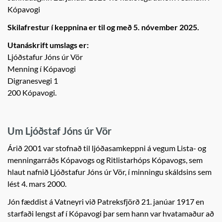
Kópavogi
Skilafrestur í keppnina er til og með 5. nóvember 2025.
Utanáskrift umslags er:
Ljóðstafur Jóns úr Vör
Menning í Kópavogi
Digranesvegi 1
200 Kópavogi.
Um Ljóðstaf Jóns úr Vör
Árið 2001 var stofnað til ljóðasamkeppni á vegum Lista- og
menningarráðs Kópavogs og Ritlistarhóps Kópavogs, sem
hlaut nafnið Ljóðstafur Jóns úr Vör, í minningu skáldsins sem
lést 4. mars 2000.
Jón fæddist á Vatneyri við Patreksfjörð 21. janúar 1917 en
starfaði lengst af í Kópavogi þar sem hann var hvatamaður að