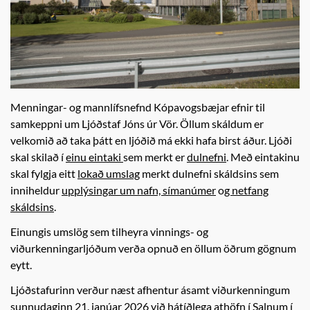
Menningar- og mannlífsnefnd Kópavogsbæjar efnir til
samkeppni um Ljóðstaf Jóns úr Vör. Öllum skáldum er
velkomið að taka þátt en ljóðið má ekki hafa birst áður. Ljóði
skal skilað í
einu eintaki
sem merkt er
dulnefni
. Með eintakinu
skal fylgja eitt
lokað umslag
merkt dulnefni skáldsins sem
inniheldur
upplýsingar um nafn, símanúmer
o
g netfang
skáldsins
.
Einungis umslög sem tilheyra vinnings- og
viðurkenningarljóðum verða opnuð en öllum öðrum gögnum
eytt.
Ljóðstafurinn verður næst afhentur ásamt viðurkenningum
sunnudaginn 21. janúar 2026 við hátíðlega athöfn í Salnum í