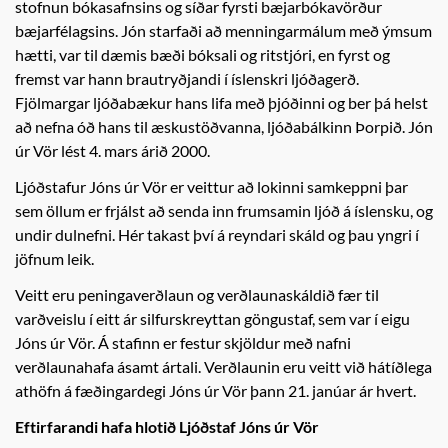
stofnun bókasafnsins og síðar fyrsti bæjarbókavörður
bæjarfélagsins. Jón starfaði að menningarmálum með ýmsum
hætti, var til dæmis bæði bóksali og ritstjóri, en fyrst og
fremst var hann brautryðjandi í íslenskri ljóðagerð.
Fjölmargar ljóðabækur hans lifa með þjóðinni og ber þá helst
að nefna óð hans til æskustöðvanna, ljóðabálkinn Þorpið. Jón
úr Vör lést 4. mars árið 2000.
Ljóðstafur Jóns úr Vör er veittur að lokinni samkeppni þar
sem öllum er frjálst að senda inn frumsamin ljóð á íslensku, og
undir dulnefni. Hér takast því á reyndari skáld og þau yngri í
jöfnum leik.
Veitt eru peningaverðlaun og verðlaunaskáldið fær til
varðveislu í eitt ár silfurskreyttan göngustaf, sem var í eigu
Jóns úr Vör. Á stafinn er festur skjöldur með nafni
verðlaunahafa ásamt ártali. Verðlaunin eru veitt við hátíðlega
athöfn á fæðingardegi Jóns úr Vör þann 21. janúar ár hvert.
Eftirfarandi hafa hlotið Ljóðstaf Jóns úr Vör