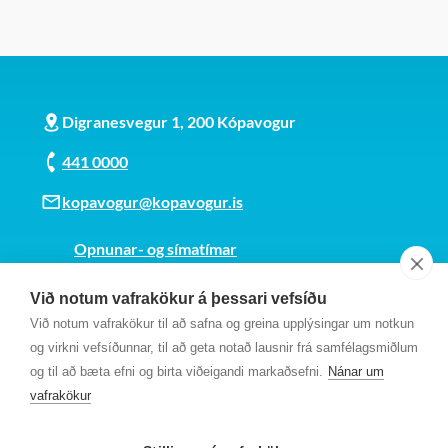
Digranesvegur 1, 200 Kópavogur
441 0000
kopavogur@kopavogur.is
Opnunar- og símatímar
Sjá kort
Við notum vafrakökur á þessari vefsíðu
Kt. 700169-3759
Við notum vafrakökur til að safna og greina upplýsingar um notkun
Fundarmannagátt
og virkni vefsíðunnar, til að geta notað lausnir frá samfélagsmiðlum
og til að bæta efni og birta viðeigandi markaðsefni.
Nánar um
vafrakökur