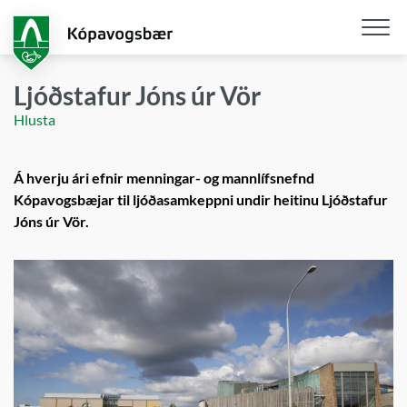
Fara
í
aðalefni
Opna
/
Ljóðstafur Jóns úr Vör
loka
Hlusta
snjall
Á hverju ári efnir menningar- og mannlífsnefnd
Kópavogsbæjar til ljóðasamkeppni undir heitinu Ljóðstafur
Jóns úr Vör.