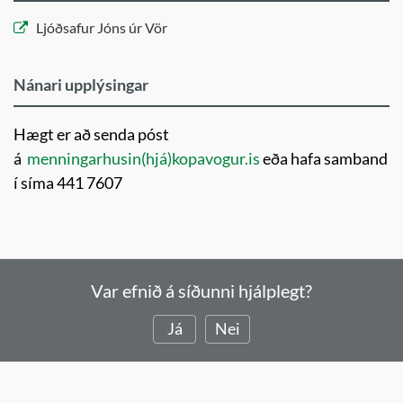
Ljóðsafur Jóns úr Vör
Nánari upplýsingar
Hægt er að senda póst
á
menningarhusin(hjá)kopavogur.is
eða hafa samband
í síma 441 7607
Var efnið á síðunni hjálplegt?
Já
Nei