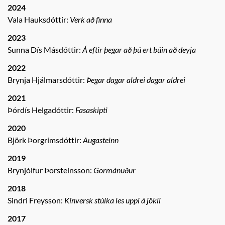
2024
Vala Hauksdóttir:
Verk að finna
2023
Sunna Dís Másdóttir:
Á eftir þegar að þú ert búin að deyja
2022
Brynja Hjálmarsdóttir:
Þegar dagar aldrei dagar aldrei
2021
Þórdís Helgadóttir:
Fasaskipti
2020
Björk Þorgrímsdóttir:
Augasteinn
2019
Brynjólfur Þorsteinsson:
Gormánuður
2018
Sindri Freysson:
Kínversk stúlka les uppi á jökli
2017