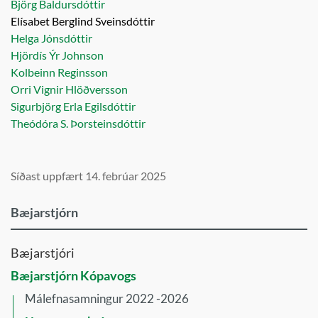
Björg Baldursdóttir
Elísabet Berglind Sveinsdóttir
Helga Jónsdóttir
Hjördís Ýr Johnson
Kolbeinn Reginsson
Orri Vignir Hlöðversson
Sigurbjörg Erla Egilsdóttir
Theódóra S. Þorsteinsdóttir
Síðast uppfært 14. febrúar 2025
Bæjarstjórn
Bæjarstjóri
Bæjarstjórn Kópavogs
Málefnasamningur 2022 -2026