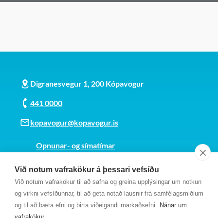
Digranesvegur 1, 200 Kópavogur
441 0000
kopavogur@kopavogur.is
Opnunar- og símatímar
Sjá kort
Við notum vafrakökur á þessari vefsíðu
Kt. 700169-3759
Við notum vafrakökur til að safna og greina upplýsingar um notkun
Fundarmannagátt
og virkni vefsíðunnar, til að geta notað lausnir frá samfélagsmiðlum
og til að bæta efni og birta viðeigandi markaðsefni.
Nánar um
vafrakökur