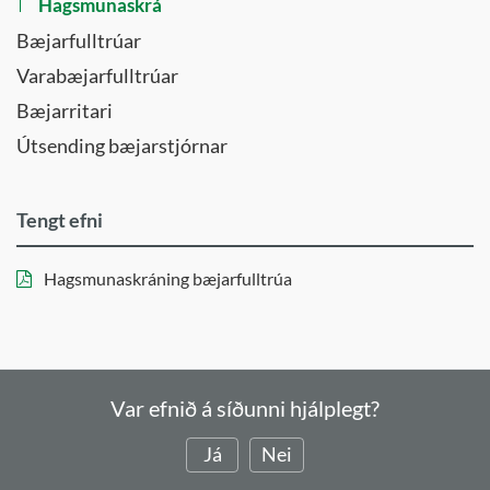
Hagsmunaskrá
Bæjarfulltrúar
Varabæjarfulltrúar
Bæjarritari
Útsending bæjarstjórnar
Tengt efni
Hagsmunaskráning bæjarfulltrúa
Var efnið á síðunni hjálplegt?
Já
Nei