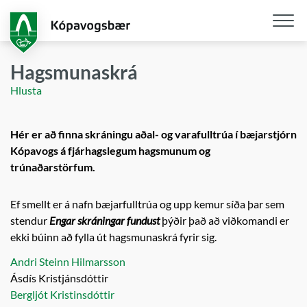
Fara
í
aðalefni
Opna
/
Hagsmunaskrá
loka
Hlusta
snjall
Hér er að finna skráningu aðal- og varafulltrúa í bæjarstjórn
Kópavogs á fjárhagslegum hagsmunum og
trúnaðarstörfum.
Ef smellt er á nafn bæjarfulltrúa og upp kemur síða þar sem
stendur
Engar skráninga
r
fundust
þýðir það að viðkomandi er
ekki búinn að fylla út hagsmunaskrá fyrir sig.
Andri Steinn Hilmarsson
Ásdís Kristjánsdóttir
Bergljót Kristinsdóttir