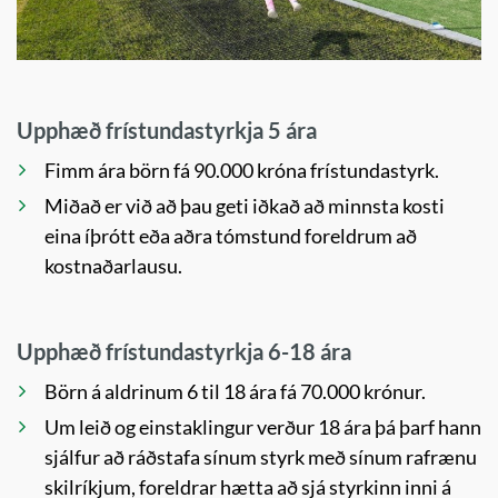
Upphæð frístundastyrkja 5 ára
Fimm ára börn fá 90.000 króna frístundastyrk.
Miðað er við að þau geti iðkað að minnsta kosti
eina íþrótt eða aðra tómstund foreldrum að
kostnaðarlausu.
Upphæð frístundastyrkja 6-18 ára
Börn á aldrinum 6 til 18 ára fá 70.000 krónur.
Um leið og einstaklingur verður 18 ára þá þarf hann
sjálfur að ráðstafa sínum styrk með sínum rafrænu
skilríkjum, foreldrar hætta að sjá styrkinn inni á