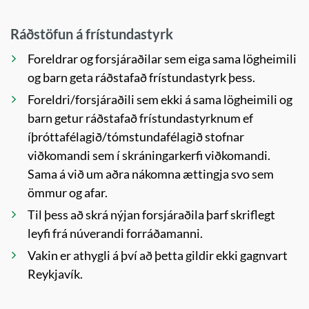
Ráðstöfun á frístundastyrk
Foreldrar og forsjáraðilar sem eiga sama lögheimili
og barn geta ráðstafað frístundastyrk þess.
Foreldri/forsjáraðili sem ekki á sama lögheimili og
barn getur ráðstafað frístundastyrknum ef
íþróttafélagið/tómstundafélagið stofnar
viðkomandi sem í skráningarkerfi viðkomandi.
Sama á við um aðra nákomna ættingja svo sem
ömmur og afar.
Til þess að skrá nýjan forsjáraðila þarf skriflegt
leyfi frá núverandi forráðamanni.
Vakin er athygli á því að þetta gildir ekki gagnvart
Reykjavík.