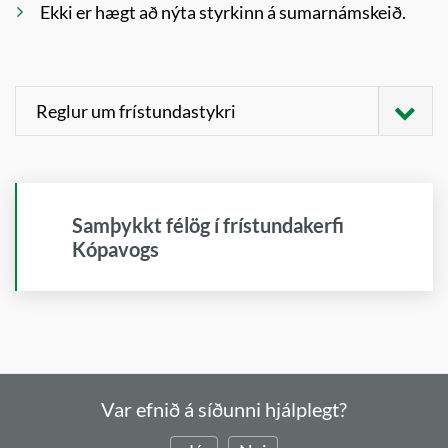
Ekki er hægt að nýta styrkinn á sumarnámskeið.
Reglur um frístundastykri
Hala niður PDF
1. gr. Markmið og tilgangur
Samþykkt félög í frístundakerfi
Kópavogsbær veitir
Kópavogs
foreldrum/forráðamönnum barna á aldrinum
5-18 ára frístundastyrki vegna þátttöku í
skipulögðu íþrótta- og tómstundastarfi, hér
eftir nefnt „frístundastarf“.
Meginmarkmið frístundastyrksins er að öll
börn, 5-18 ára, í Kópavogi, geti tekið þátt í
Var efnið á síðunni hjálplegt?
uppbyggilegu frístundastarfi óháð efnahag