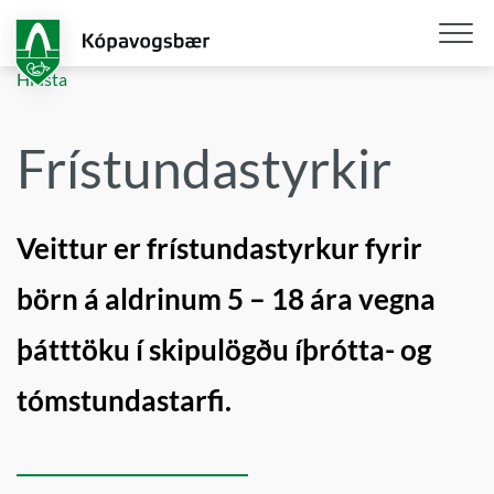
Fara
í
aðalefni
Opna
Hlusta
/
loka
Frístundastyrkir
snjall
Veittur er frístundastyrkur fyrir
börn á aldrinum 5 – 18 ára vegna
þátttöku í skipulögðu íþrótta- og
tómstundastarfi.