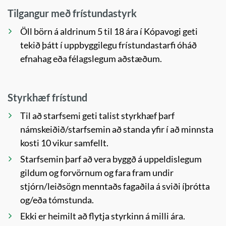
Tilgangur með frístundastyrk
Öll börn á aldrinum 5 til 18 ára í Kópavogi geti
tekið þátt í uppbyggilegu frístundastarfi óháð
efnahag eða félagslegum aðstæðum.
Styrkhæf frístund
Til að starfsemi geti talist styrkhæf þarf
námskeiðið/starfsemin að standa yfir í að minnsta
kosti 10 vikur samfellt.
Starfsemin þarf að vera byggð á uppeldislegum
gildum og forvörnum og fara fram undir
stjórn/leiðsögn menntaðs fagaðila á sviði íþrótta
og/eða tómstunda.
Ekki er heimilt að flytja styrkinn á milli ára.