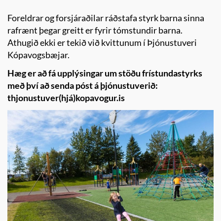
Foreldrar og forsjáraðilar ráðstafa styrk barna sinna
rafrænt þegar greitt er fyrir tómstundir barna.
Athugið ekki er tekið við kvittunum í Þjónustuveri
Kópavogsbæjar.
Hæg er að fá upplýsingar um stöðu frístundastyrks
með því að senda póst á þjónustuverið:
thjonustuver(hjá)kopavogur.is