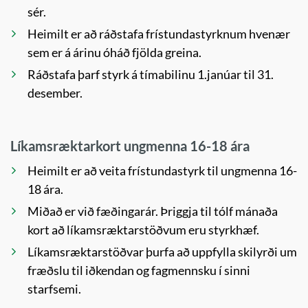
sér.
Heimilt er að ráðstafa frístundastyrknum hvenær
sem er á árinu óháð fjölda greina.
Ráðstafa þarf styrk á tímabilinu 1.janúar til 31.
desember.
Líkamsræktarkort ungmenna 16-18 ára
Heimilt er að veita frístundastyrk til ungmenna 16-
18 ára.
Miðað er við fæðingarár. Þriggja til tólf mánaða
kort að líkamsræktarstöðvum eru styrkhæf.
Líkamsræktarstöðvar þurfa að uppfylla skilyrði um
fræðslu til iðkendan og fagmennsku í sinni
starfsemi.