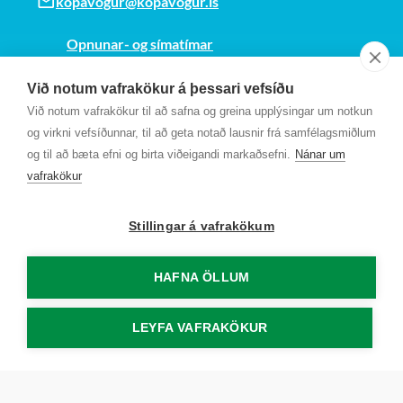
kopavogur@kopavogur.is
Opnunar- og símatímar
Sjá kort
Við notum vafrakökur á þessari vefsíðu
Kt. 700169-3759
Við notum vafrakökur til að safna og greina upplýsingar um notkun
Fundarmannagátt
og virkni vefsíðunnar, til að geta notað lausnir frá samfélagsmiðlum
og til að bæta efni og birta viðeigandi markaðsefni.
Nánar um
vafrakökur
Stillingar á vafrakökum
HAFNA ÖLLUM
LEYFA VAFRAKÖKUR