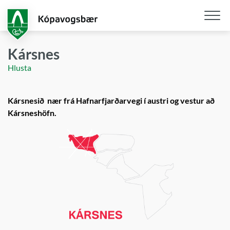
Fara
í
aðalefni
Opna
/
Kársnes
loka
Hlusta
snjall
Kársnesið nær frá Hafnarfjarðarvegi í austri og vestur að
Kársneshöfn.