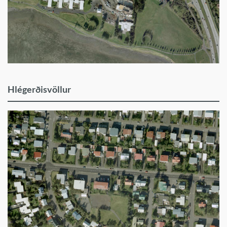
Hlégerðisvöllur