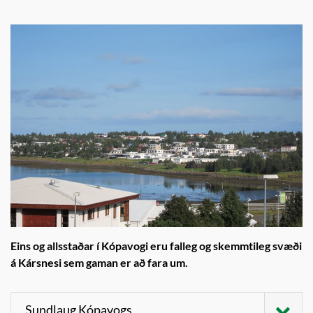
Eins og allsstaðar í Kópavogi eru falleg og skemmtileg svæði
á Kársnesi sem gaman er að fara um.
Sundlaug Kópavogs