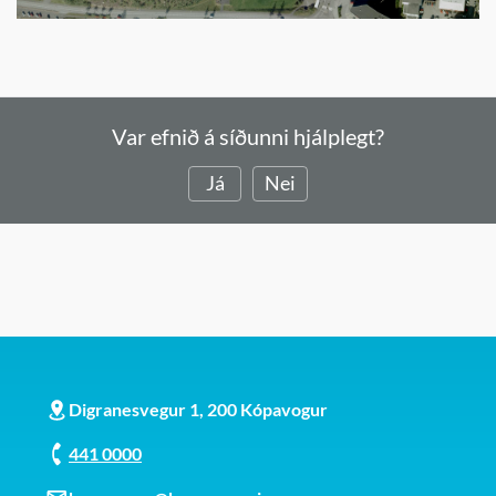
Var efnið á síðunni hjálplegt?
Já
Nei
Digranesvegur 1, 200 Kópavogur
441 0000