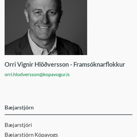
í
fullum
gæðum
Orri Vignir Hlöðversson - Framsóknarflokkur
orri.hlodversson@kopavogur.is
Bæjarstjórn
Bæjarstjóri
Bæjarstjórn Kópavogs