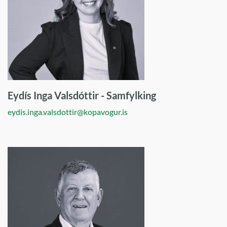
Eydís Inga Valsdóttir - Samfylking
eydis.inga.valsdottir@kopavogur.is