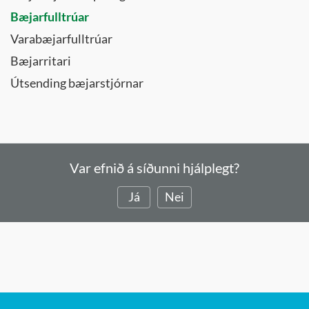
Bæjarfulltrúar
Varabæjarfulltrúar
Bæjarritari
Útsending bæjarstjórnar
Var efnið á síðunni hjálplegt?
Já
Nei