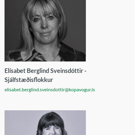
mynd
í
fullum
gæðum
Elísabet Berglind Sveinsdóttir -
Sjálfstæðisflokkur
elisabet.berglind.sveinsdottir@kopavogur.is