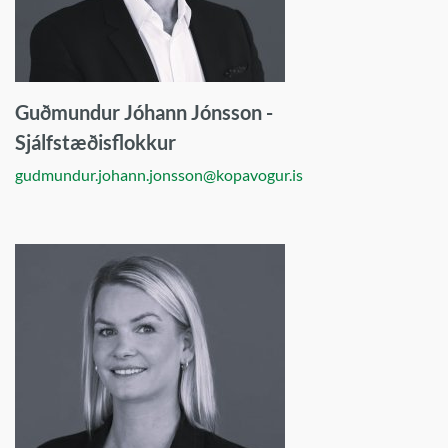
Guðmundur Jóhann Jónsson -
Sjálfstæðisflokkur
gudmundur.johann.jonsson@kopavogur.is