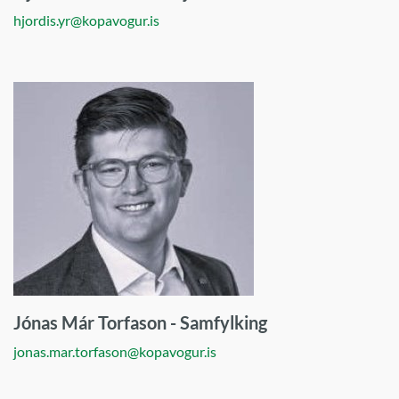
hjordis.yr@kopavogur.is
Jónas Már Torfason - Samfylking
jonas.mar.torfason@kopavogur.is