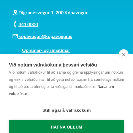
Digranesvegur 1, 200 Kópavogur
441 0000
kopavogur@kopavogur.is
Opnunar- og símatímar
Sjá kort
Við notum vafrakökur á þessari vefsíðu
Kt. 700169-3759
Við notum vafrakökur til að safna og greina upplýsingar um notkun
Fundarmannagátt
og virkni vefsíðunnar, til að geta notað lausnir frá samfélagsmiðlum
og til að bæta efni og birta viðeigandi markaðsefni.
Nánar um
vafrakökur
Stillingar á vafrakökum
HAFNA ÖLLUM