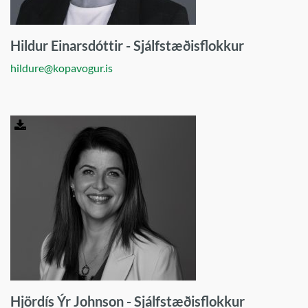
Hildur Einarsdóttir - Sjálfstæðisflokkur
hildure@kopavogur.is
Sækja
mynd
í
fullum
gæðum
Hjördís Ýr Johnson - Sjálfstæðisflokkur