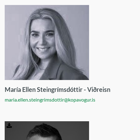
María Ellen Steingrímsdóttir - Viðreisn
maria.ellen.steingrimsdottir@kopavogur.is
Sækja
mynd