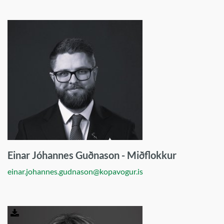
Einar Jóhannes Guðnason - Miðflokkur
einar.johannes.gudnason@kopavogur.is
Sækja