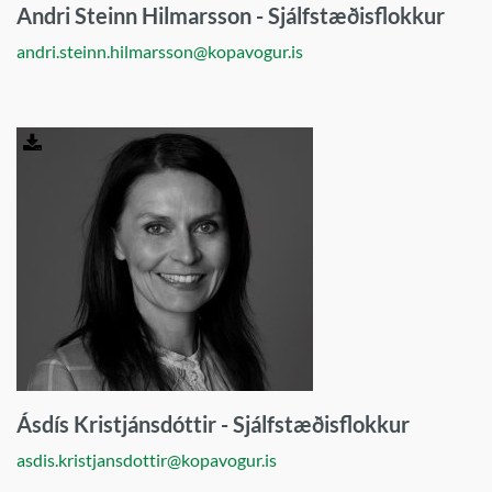
Andri Steinn Hilmarsson - Sjálfstæðisflokkur
andri.steinn.hilmarsson@kopavogur.is
Sækja
mynd
í
fullum
gæðum
Ásdís Kristjánsdóttir - Sjálfstæðisflokkur
asdis.kristjansdottir@kopavogur.is