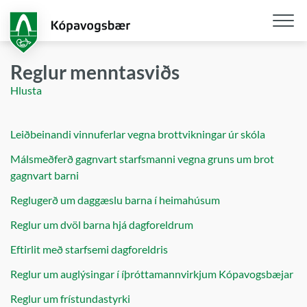
Fara
í
aðalefni
Opna
/
Reglur menntasviðs
loka
Hlusta
snjall
Leiðbeinandi vinnuferlar vegna brottvikningar úr skóla
Málsmeðferð gagnvart starfsmanni vegna gruns um brot
gagnvart barni
Reglugerð um daggæslu barna í heimahúsum
Reglur um dvöl barna hjá dagforeldrum
Eftirlit með starfsemi dagforeldris
Reglur um auglýsingar í íþróttamannvirkjum Kópavogsbæjar
Reglur um frístundastyrki