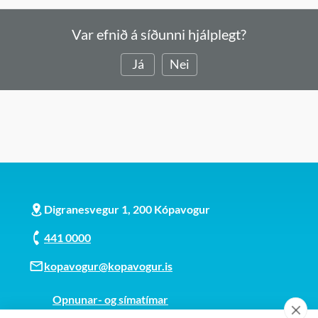
Var efnið á síðunni hjálplegt?
Já
Nei
Digranesvegur 1, 200 Kópavogur
441 0000
kopavogur@kopavogur.is
Opnunar- og símatímar