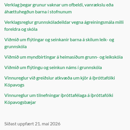
Verklag þegar grunur vaknar um ofbeldi, vanrækslu eða
áhættuhegðun barna í stofnunum
Verklagsreglur grunnskóladeildar vegna ágreiningsmála milli
foreldra og skóla
Viðmið um flýtingar og seinkanir barna á skilum leik- og
grunnskóla
Viðmið um myndbirtingar á heimasíðum grunn- og leikskóla
Viðmið um flýtingu og seinkun náms í grunnskóla
Vinnureglur við greiðslur atkvæða um kjör á íþróttafólki
Kópavogs
Vinnureglur um tilnefningar íþróttafélaga á íþróttafólki
Kópavogsbæjar
Síðast uppfært 21. maí 2026