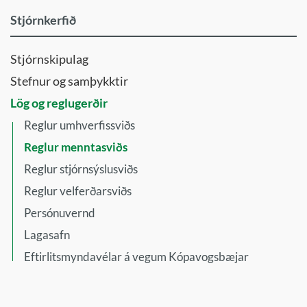
Stjórnkerfið
Stjórnskipulag
Stefnur og samþykktir
Lög og reglugerðir
Reglur umhverfissviðs
Reglur menntasviðs
Reglur stjórnsýslusviðs
Reglur velferðarsviðs
Persónuvernd
Lagasafn
Eftirlitsmyndavélar á vegum Kópavogsbæjar