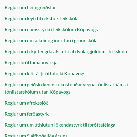
Reglur um heimgreiðslur
Reglur um leyfi til reksturs leikskóla
Reglur um námsstyrki í leikskólum Kópavogs
Reglur um umsóknir og innritun í grunnskóla
Reglur um tekjutengda afslætti af dvalargjöldum í leikskóla
Reglur íþróttamannvirkja
Reglur um kjör á íþróttafólki Kópavogs
Reglur um geiðslu kennskukostnaðar vegna tónlistarnáms í
tónlistarskólum utan Kópavogs
Reglur um afrekssjóð
Reglur um ferðastyrk
Reglur um um úthlutun Iðkendastyrk til íþróttafélaga
Reglur um Sjálfboðaliða ársins