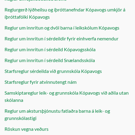
Reglurgerð lýðheilsu og íþróttanefndar Kópavogs umkjör á
íþróttafólki Kópavogs
Reglur um innritun og dvöl barna í leikskólum Kópavogs
Reglur um innritun í sérdeildir fyrir einhverfa nemendur
Reglur um innritun í sérdeild Kópavogsskóla
Reglur um innritun í sérdeild Snælandsskóla
Starfsreglur sérdeilda við grunnskóla Kópavogs
Starfsreglur fyrir atvinnutengt nám
Samskiptareglur leik- og grunnskóla Kópavogs við aðila utan
skólanna
Reglur um akstursþjónustu fatlaðra barna á leik- og
grunnskólastigi
Röskun vegna veðurs