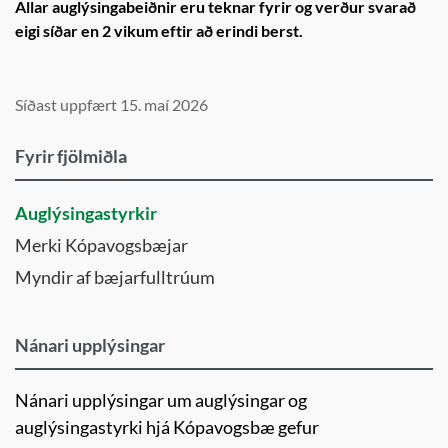
Allar auglýsingabeiðnir eru teknar fyrir og verður svarað
eigi síðar en 2 vikum eftir að erindi berst.
Síðast uppfært 15. maí 2026
Fyrir fjölmiðla
Auglýsingastyrkir
Merki Kópavogsbæjar
Myndir af bæjarfulltrúum
Nánari upplýsingar
Nánari upplýsingar um auglýsingar og
auglýsingastyrki hjá Kópavogsbæ gefur