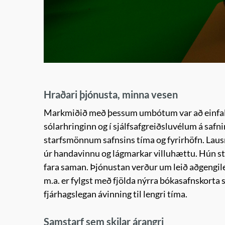
Hraðari þjónusta, minna vesen
Markmiðið með þessum umbótum var að einfalda l
sólarhringinn og í sjálfsafgreiðsluvélum á safni
starfsmönnum safnsins tíma og fyrirhöfn. Lausni
úr handavinnu og lágmarkar villuhættu. Hún styðu
fara saman. Þjónustan verður um leið aðgengile
m.a. er fylgst með fjölda nýrra bókasafnskorta 
fjárhagslegan ávinning til lengri tíma.
Samstarf sem skilar árangri