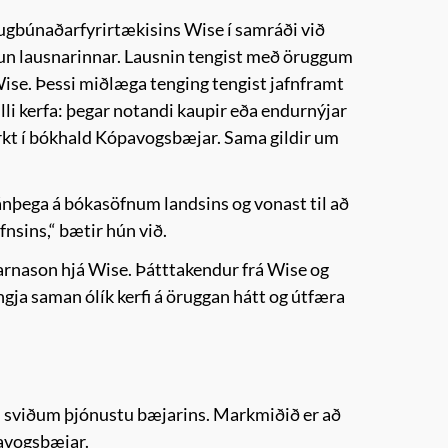
ugbúnaðarfyrirtækisins Wise í samráði við
óun lausnarinnar. Lausnin tengist með öruggum
ise. Þessi miðlæga tenging tengist jafnframt
li kerfa: þegar notandi kaupir eða endurnýjar
virkt í bókhald Kópavogsbæjar. Sama gildir um
ánþega á bókasöfnum landsins og vonast til að
nsins,“ bætir hún við.
jarnason hjá Wise. Þátttakendur frá Wise og
gja saman ólík kerfi á öruggan hátt og útfæra
iri sviðum þjónustu bæjarins. Markmiðið er að
pavogsbæjar.