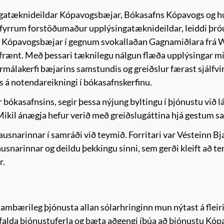
ingatæknideildar Kópavogsbæjar, Bókasafns Kópavogs og h
, fyrrum forstöðumaður upplýsingatæknideildar, leiddi þr
fi Kópavogsbæjar í gegnum svokallaðan Gagnamiðlara frá W
frænt. Með þessari tæknilegu nálgun flæða upplýsingar mil
fjármálakerfi bæjarins samstundis og greiðslur færast sjálf
s á notendareikningi í bókasafnskerfinu.
bókasafnsins, segir þessa nýjung byltingu í þjónustu við l
Mikil ánægja hefur verið með greiðslugáttina hjá gestum saf
ausnarinnar í samráði við teymið. Forritari var Vésteinn B
snarinnar og deildu þekkingu sinni, sem gerði kleift að ten
r.
ð sambærileg þjónusta allan sólarhringinn mun nýtast á fle
infalda þjónustuferla og bæta aðgengi íbúa að þjónustu Kó