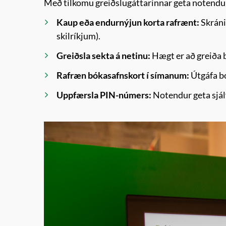
Með tilkomu greiðslugáttarinnar geta notendur b
Kaup eða endurnýjun korta rafrænt:
Skráni
skilríkjum).
Greiðsla sekta á netinu:
Hægt er að greiða b
Rafræn bókasafnskort í símanum:
Útgáfa bó
Uppfærsla PIN-númers:
Notendur geta sjál