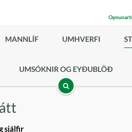
Opnunart
MANNLÍF
UMHVERFI
S
UMSÓKNIR OG EYÐUBLÖÐ
Opna
átt
leitarbox
 sjálfir