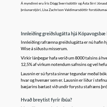
Á myndinni eru Íris Dögg Sverrisdóttir og Ásta Sirrí Jónas
þróunarstjóri, Lísa Zachrison Valdimarsdóttir forstöðumað
Innleiðing greiðslugátta hjá Kópavogsbæ 
Innleiðing rafrænna greiðslugátta er nú hafin
Wise á síðustu misserum.
Virkir lánþegar hafa verið um 8000 talsins á hv
12,5% af virkum notendum safnsins og vel hefur
Lausnin er sú fyrsta sinnar tegundar meðal bók
hvar og hvenær sem er. Lausnin er liður í stef
bæjarins bætast við undir forystu stafræns þr
Hvað breytist fyrir íbúa?