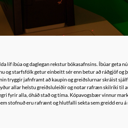
íf íbúa og daglegan rekstur bókasafnsins. Íbúar geta nú afg
nu og starfsfólk getur einbeitt sér enn betur að ráðgjöf og 
n tryggir jafnframt að kaupin og greiðslurnar skráist sjálf
r allar helstu greiðsluleiðir og notar rafræn skilríki til 
gri fyrir alla, óháð stað og tíma. Kópavogsbær vinnur mar
sem stofnuð eru rafrænt og hlutfalli sekta sem greidd eru á