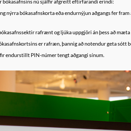
ókasafnsins nú sjálfir afgreitt eftirfarandi erindi:
ng nýrra bókasafnskorta eða endurnýjun aðgangs fer fram
ókasafnssektir rafrænt og ljúka uppgjöri án þess að mæta 
kasafnskortsins er rafræn, þannig að notendur geta sótt bó
fir endurstillt PIN-númer tengt aðgangi sínum.