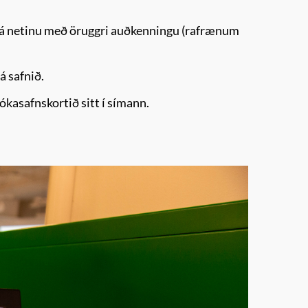
 á netinu með öruggri auðkenningu (rafrænum
á safnið.
kasafnskortið sitt í símann.