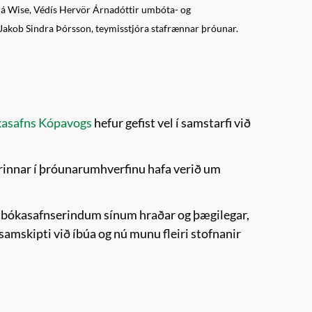
 hjá Wise, Védís Hervör Árnadóttir umbóta- og
 Jakob Sindra Þórsson, teymisstjóra stafrænnar þróunar.
kasafns Kópavogs
hefur gefist vel í samstarfi við
tarinnar í þróunarumhverfinu hafa verið um
nt bókasafnserindum sínum hraðar og þægilegar,
amskipti við íbúa og nú munu fleiri stofnanir