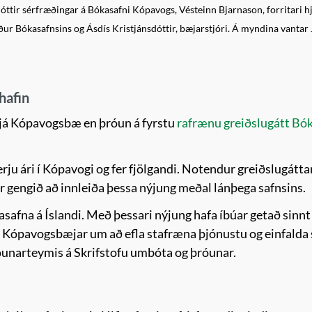
dóttir sérfræðingar á Bókasafni Kópavogs, Vésteinn Bjarnason, forritari
ur Bókasafnsins og Ásdís Kristjánsdóttir, bæjarstjóri. Á myndina vantar
hafin
 hjá Kópavogsbæ en þróun á fyrstu
rafrænu greiðslugátt Bó
erju ári í Kópavogi og fer fjölgandi. Notendur greiðslugát
 gengið að innleiða þessa nýjung meðal lánþega safnsins.
asafna á Íslandi. Með þessari nýjung hafa íbúar getað sin
nu Kópavogsbæjar um að efla stafræna þjónustu og einfalda s
óunarteymis á Skrifstofu umbóta og þróunar.