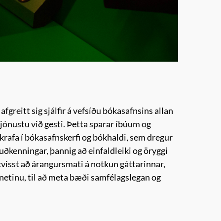
reitt sig sjálfir á vefsíðu bókasafnsins allan
þjónustu við gesti. Þetta sparar íbúum og
krafa í bókasafnskerfi og bókhaldi, sem dregur
auðkenningar, þannig að einfaldleiki og öryggi
kvisst að árangursmati á notkun gáttarinnar,
 netinu, til að meta bæði samfélagslegan og