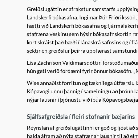
Greiðslugáttin er afrakstur samstarfs upplýs
Landskerfi bókasafna. Ingimar Þór Friðriksson
hætti við Landskerfi bókasafna og fjármálaker
stafræna veskinu sem hýsir bókasafnskortin ra
kort skráist það bæði í lánaskrá safnsins og í 
sektir en greiðslur þeirra uppfærast samstundi
Lísa Zachrison Valdimarsdóttir, forstöðumaður 
hún geti verið fordæmi fyrir önnur bókasöfn. „
Wise annaðist forritun og tæknilega útfærslu l
Kópavogi unnu þannig í sameiningu að þróun lau
nýjar lausnir í þjónustu við íbúa Kópavogsbæja
Sjálfsafgreiðsla í fleiri stofnanir bæjarins
Reynslan af greiðslugáttinni er góð og ljóst a
halda áfram að nýta stafrænar lausnir til að e