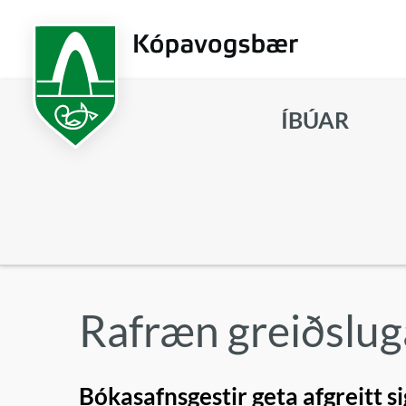
Fara
í
aðalefni
ÍBÚAR
Leita
Rafræn greiðslug
Bókasafnsgestir geta afgreitt sig