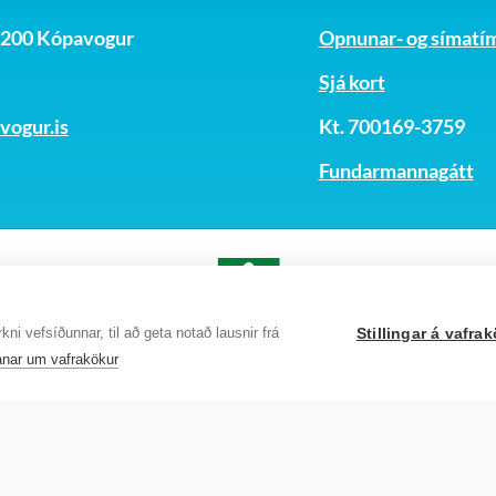
, 200 Kópavogur
Opnunar- og símatí
Sjá kort
ogur.is
Kt. 700169-3759
Fundarmannagátt
ni vefsíðunnar, til að geta notað lausnir frá
Stillingar á vafr
nar um vafrakökur