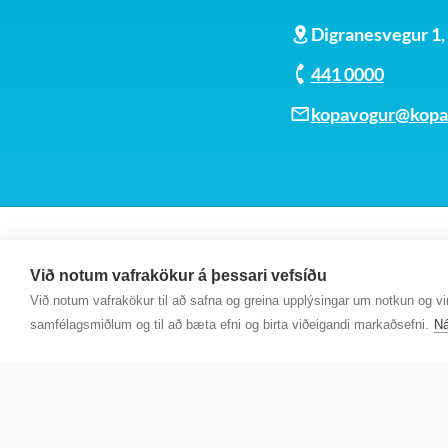
Digranesvegur 1
441 0000
kopavogur@kopav
Við notum vafrakökur á þessari vefsíðu
Við notum vafrakökur til að safna og greina upplýsingar um notkun og virk
samfélagsmiðlum og til að bæta efni og birta viðeigandi markaðsefni.
Ná