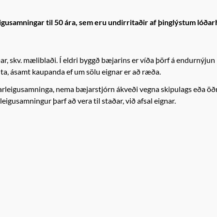
igusamningar til 50 ára, sem eru undirritaðir af þinglýstum lóða
r, skv. mæliblaði. Í eldri byggð bæjarins er víða þörf á endurnýjun
ita, ásamt kaupanda ef um sölu eignar er að ræða.
ðarleigusamninga, nema bæjarstjórn ákveði vegna skipulags eða ö
gusamningur þarf að vera til staðar, við afsal eignar.