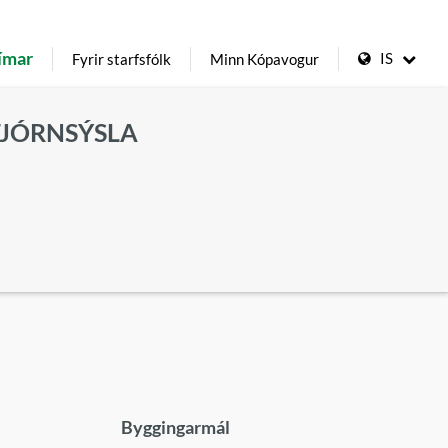
ímar
IS
Fyrir starfsfólk
Minn Kópavogur
TJÓRNSÝSLA
Byggingarmál