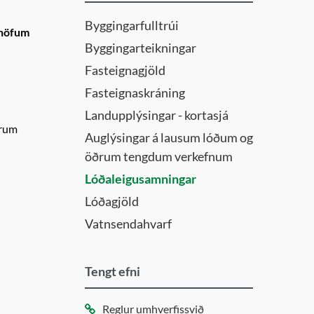
Byggingarfulltrúi
rhöfum
Byggingarteikningar
Fasteignagjöld
Fasteignaskráning
Landupplýsingar - kortasjá
ðrum
Auglýsingar á lausum lóðum og
öðrum tengdum verkefnum
Lóðaleigusamningar
Lóðagjöld
Vatnsendahvarf
Tengt efni
Reglur umhverfissvið