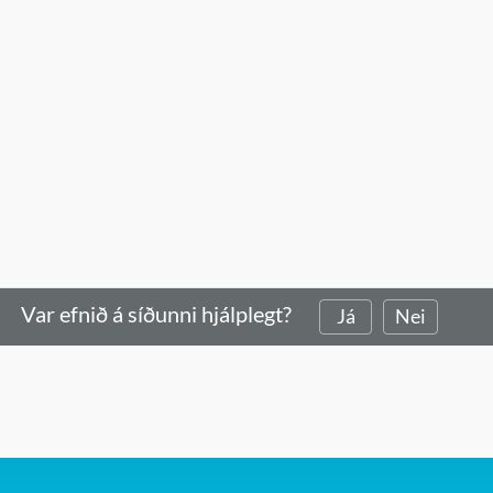
Var efnið á síðunni hjálplegt?
Já
Nei