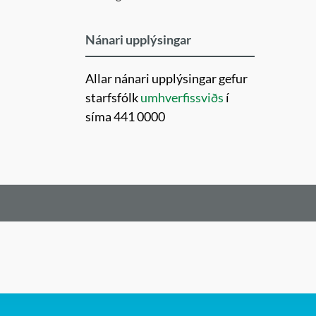
Nánari upplýsingar
Allar nánari upplýsingar gefur
starfsfólk
umhverfissviðs
í
síma 441 0000