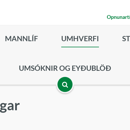
Opnunart
MANNLÍF
UMHVERFI
S
UMSÓKNIR OG EYÐUBLÖÐ
Opna
gar
leitarbox