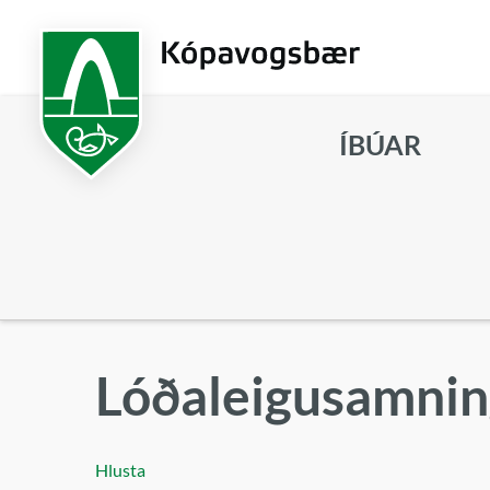
Fara
í
aðalefni
ÍBÚAR
Leita
Lóðaleigusamnin
Hlusta