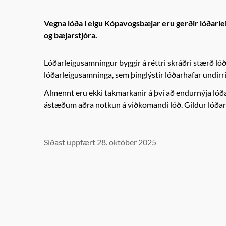
Vegna lóða í eigu Kópavogsbæjar eru gerðir lóðarle
og bæjarstjóra.
Lóðarleigusamningur byggir á réttri skráðri stærð lóða
lóðarleigusamninga, sem þinglýstir lóðarhafar undirr
Almennt eru ekki takmarkanir á því að endurnýja ló
ástæðum aðra notkun á viðkomandi lóð. Gildur lóðarlei
Síðast uppfært 28. október 2025