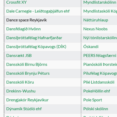
Crossfit XY
Myndlistarskólinn 
Dale Carnegie - Leiðtogaþjálfun ehf
Myndlistaskóli Kó
Dance space Reykjavík
Náttúruhlaup
Dansfélagið Hvönn
Nexus Noobs
Dansíþróttafélag Hafnarfjarðar
Nýi tónlistarskólin
Dansíþróttafélag Kópavogs (DÍK)
Óskandi
Dansrækt JSB
PEERS félagsfærni 
Dansskóli Birnu Björns
Píanóskóli Þorste
Dansskóli Brynju Péturs
Pílufélag Kópavog
Dansskóli Köru
Plié Listdansskóli
Drekinn-Wushu
PokeHöllin ehf
Drengjakór Reykjavíkur
Pole Sport
Dýnamík Stúdíó ehf
Pólski skólinn