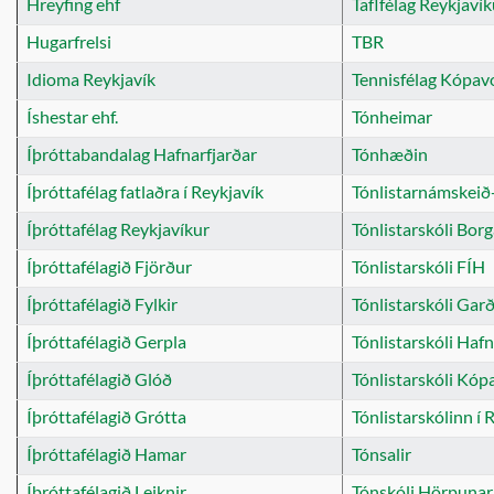
Hreyfing ehf
Taflfélag Reykjavík
Hugarfrelsi
TBR
Idioma Reykjavík
Tennisfélag Kópav
Íshestar ehf.
Tónheimar
Íþróttabandalag Hafnarfjarðar
Tónhæðin
Íþróttafélag fatlaðra í Reykjavík
Tónlistarnámskeið
Íþróttafélag Reykjavíkur
Tónlistarskóli Borg
Íþróttafélagið Fjörður
Tónlistarskóli FÍH
Íþróttafélagið Fylkir
Tónlistarskóli Gar
Íþróttafélagið Gerpla
Tónlistarskóli Hafn
Íþróttafélagið Glóð
Tónlistarskóli Kóp
Íþróttafélagið Grótta
Tónlistarskólinn í 
Íþróttafélagið Hamar
Tónsalir
Íþróttafélagið Leiknir
Tónskóli Hörpunar