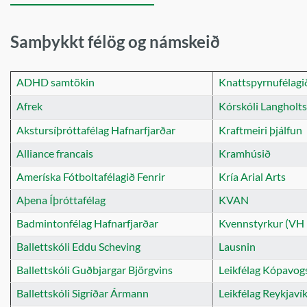
Samþykkt félög og námskeið
ADHD samtökin
Knattspyrnufélagi
Afrek
Kórskóli Langholts
Akstursíþróttafélag Hafnarfjarðar
Kraftmeiri þjálfun
Alliance francais
Kramhúsið
Ameríska Fótboltafélagið Fenrir
Kría Arial Arts
Aþena Íþróttafélag
KVAN
Badmintonfélag Hafnarfjarðar
Kvennstyrkur (VH þ
Ballettskóli Eddu Scheving
Lausnin
Ballettskóli Guðbjargar Björgvins
Leikfélag Kópavogs
Ballettskóli Sigríðar Ármann
Leikfélag Reykjaví