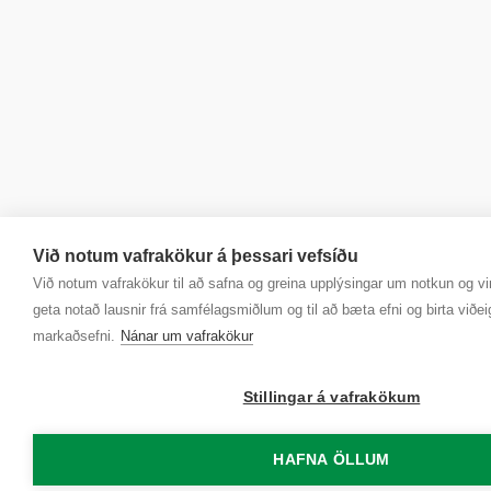
Við notum vafrakökur á þessari vefsíðu
Við notum vafrakökur til að safna og greina upplýsingar um notkun og vir
geta notað lausnir frá samfélagsmiðlum og til að bæta efni og birta viðei
markaðsefni.
Nánar um vafrakökur
Stillingar á vafrakökum
HAFNA ÖLLUM