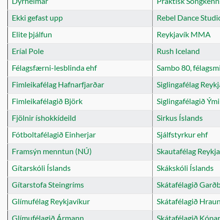
Dýrheimar
Praktísk Söngkenn
Ekki gefast upp
Rebel Dance Studi
Elite þjálfun
Reykjavík MMA
Eríal Pole
Rush Iceland
Félagsfærni-lesblinda ehf
Sambo 80, félagsm
Fimleikafélag Hafnarfjarðar
Siglingafélag Reyk
Fimleikafélagið Björk
Siglingafélagið Ými
Fjölnir íshokkídeild
Sirkus Íslands
Fótboltafélagið Einherjar
Sjálfstyrkur ehf
Framsýn menntun (NÚ)
Skautafélag Reykja
Gítarskóli Íslands
Skákskóli Íslands
Gítarstofa Steingríms
Skátafélagið Garð
Glímufélag Reykjavíkur
Skátafélagið Hrau
Glímufélagið Ármann
Skátafélagið Kópa