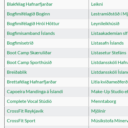
Blakfélag Hafnarfjarðar
Leikni
Bogfimifélagið Boginn
Lestramiðstöð í M
Bogfimifélagið Hrói Höttur
Leynileikhúsið
Bogfimisamband Íslands
Listaakademían slf
Bogfimisetrið
Listasafn Íslands
Boot Camp Skæruliðar
Listasetur Stefáns
Boot Camp Sporthúsið
Listdansskóli Hafn
Breiðablik
Listdansskóli Ísla
Brettafélag Hafnarfjarðar
Litla kvíðameðferð
Capoeira Mandinga á Íslandi
Make-Up Studio e
Complete Vocal Stúdíó
Menntaborg
CrossFit Reykjavík
Mjölnir
CrossFit Sport
Músíkstofa Míner