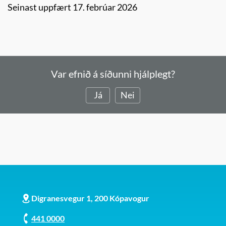
Seinast uppfært 17. febrúar 2026
Var efnið á síðunni hjálplegt?
Já
Nei
Digranesvegur 1, 200 Kópavogur
441 0000