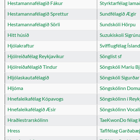
Hestamannafélagið Fákur
Styrktarfélag lama
Hestamannafélagið Sprettur
Sundfélagið Ægir
Hestamannafélagið Sörli
Sundskóli Hörpu
Hitt húsið
Suzukiskoli Sigrún
Hjólakraftur
Svifflugfélag Íslan
Hjólreiðafélag Reykjavíkur
Sönglist sf
Hjólreiðafélagið Tindur
Söngskóli Maríu Bj
Hljólaskautafélagið
Söngskóli Sigurða
Hljóma
Söngskólinn Domu
Hnefaleikafélag Kópavogs
Söngskólinn í Reyk
Hnefaleikafélagið Æsir
Söngskólinn Vocali
Hraðlestrarskólinn
TaeKwonDo félag 
Hress
Taflfélag Garðabæ