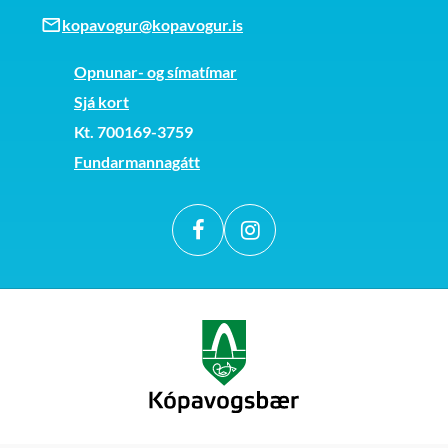
kopavogur@kopavogur.is
Opnunar- og símatímar
Sjá kort
Kt. 700169-3759
Fundarmannagátt