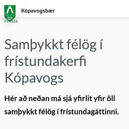
Fara
í
aðalefni
Hlusta
Samþykkt félög í
frístundakerfi
Kópavogs
Hér að neðan má sjá yfirlit yfir öll
samþykkt félög í frístundagáttinni.