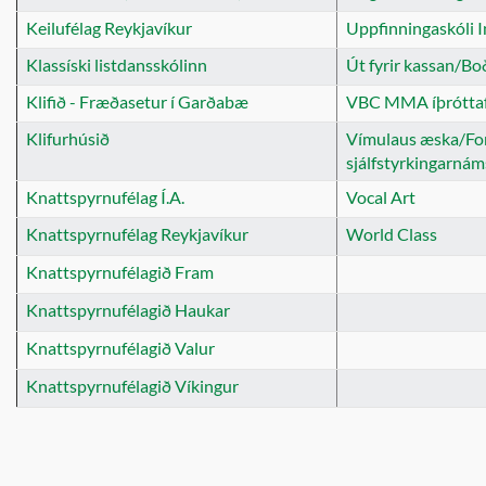
Keilufélag Reykjavíkur
Uppfinningaskóli I
Klassíski listdansskólinn
Út fyrir kassan/Bo
Klifið - Fræðasetur í Garðabæ
VBC MMA íþróttaf
Klifurhúsið
Vímulaus æska/For
sjálfstyrkingarnám
Knattspyrnufélag Í.A.
Vocal Art
Knattspyrnufélag Reykjavíkur
World Class
Knattspyrnufélagið Fram
Knattspyrnufélagið Haukar
Knattspyrnufélagið Valur
Knattspyrnufélagið Víkingur