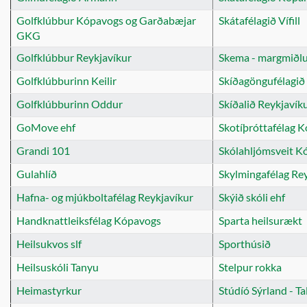
Golfklúbbur Kópavogs og Garðabæjar
Skátafélagið Vífill
GKG
Golfklúbbur Reykjavíkur
Skema - margmiðl
Golfklúbburinn Keilir
Skíðagöngufélagið 
Golfklúbburinn Oddur
Skíðalið Reykjavík
GoMove ehf
Skotíþróttafélag 
Grandi 101
Skólahljómsveit K
Gulahlíð
Skylmingafélag Re
Hafna- og mjúkboltafélag Reykjavíkur
Skýið skóli ehf
Handknattleiksfélag Kópavogs
Sparta heilsurækt
Heilsukvos slf
Sporthúsið
Heilsuskóli Tanyu
Stelpur rokka
Heimastyrkur
Stúdíó Sýrland - T