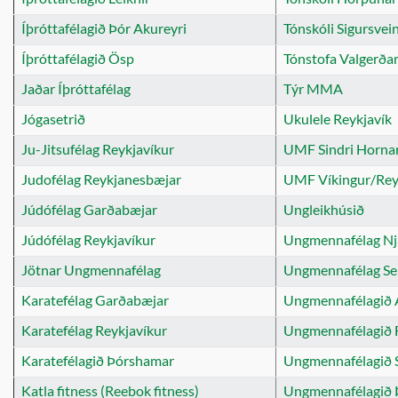
Íþróttafélagið Þór Akureyri
Tónskóli Sigursvei
Íþróttafélagið Ösp
Tónstofa Valgerða
Jaðar Íþróttafélag
Týr MMA
Jógasetrið
Ukulele Reykjavík
Ju-Jitsufélag Reykjavíkur
UMF Sindri Hornar
Judofélag Reykjanesbæjar
UMF Víkingur/Rey
Júdófélag Garðabæjar
Ungleikhúsið
Júdófélag Reykjavíkur
Ungmennafélag Nj
Jötnar Ungmennafélag
Ungmennafélag Se
Karatefélag Garðabæjar
Ungmennafélagið A
Karatefélag Reykjavíkur
Ungmennafélagið F
Karatefélagið Þórshamar
Ungmennafélagið 
Katla fitness (Reebok fitness)
Ungmennafélagið 