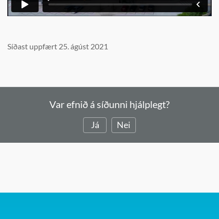
Síðast uppfært 25. ágúst 2021
Var efnið á síðunni hjálplegt?
Já
Nei