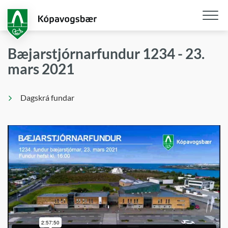
Fara
í
aðalefni
Opna
/
Bæjarstjórnarfundur 1234 - 23.
loka
mars 2021
snjall
Dagskrá fundar