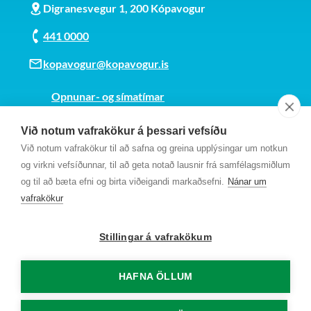
Digranesvegur 1, 200 Kópavogur
441 0000
kopavogur@kopavogur.is
Opnunar- og símatímar
Sjá kort
Við notum vafrakökur á þessari vefsíðu
Kt. 700169-3759
Við notum vafrakökur til að safna og greina upplýsingar um notkun
Fundarmannagátt
og virkni vefsíðunnar, til að geta notað lausnir frá samfélagsmiðlum
og til að bæta efni og birta viðeigandi markaðsefni.
Nánar um
vafrakökur
Stillingar á vafrakökum
HAFNA ÖLLUM