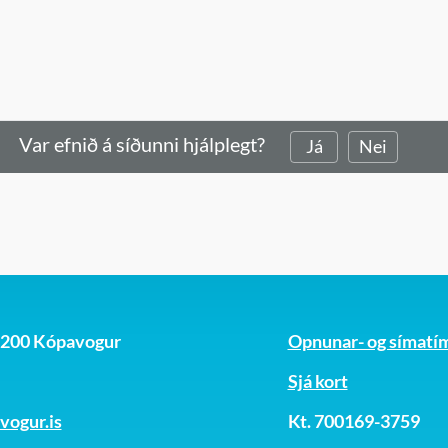
Var efnið á síðunni hjálplegt?
Já
Nei
, 200 Kópavogur
Opnunar- og símatí
Sjá kort
ogur.is
Kt. 700169-3759