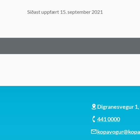
Síðast uppfært 15. september 2021
Digranesvegur 1
441 0000
kopavogur@kopav