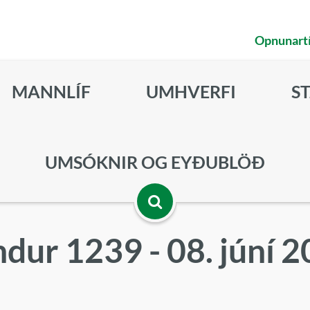
Opnunart
MANNLÍF
UMHVERFI
S
UMSÓKNIR OG EYÐUBLÖÐ
Opna
dur 1239 - 08. júní 
leitarbox