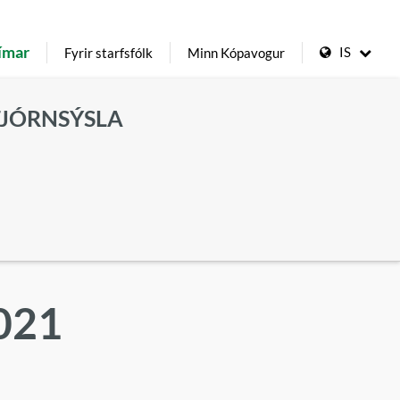
ímar
IS
Fyrir starfsfólk
Minn Kópavogur
TJÓRNSÝSLA
2021