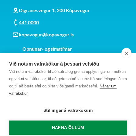
Digranesvegur 1, 200 Kópavogur
441 0000
kopavogur@kopavogur.is
Opnunar- og símatímar
Sjá kort
Við notum vafrakökur á þessari vefsíðu
Kt. 700169-3759
Við notum vafrakökur til að safna og greina upplýsingar um notkun
Fundarmannagátt
og virkni vefsíðunnar, til að geta notað lausnir frá samfélagsmiðlum
og til að bæta efni og birta viðeigandi markaðsefni.
Nánar um
vafrakökur
Stillingar á vafrakökum
HAFNA ÖLLUM