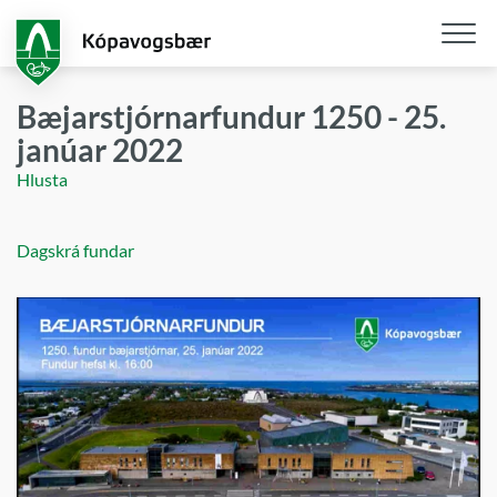
Fara
í
aðalefni
Opna
/
Bæjarstjórnarfundur 1250 - 25.
loka
janúar 2022
snjall
Hlusta
Dagskrá fundar