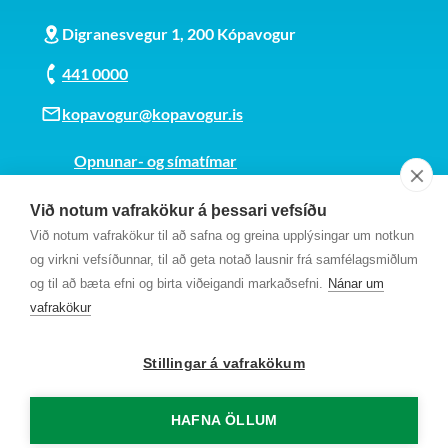
Digranesvegur 1, 200 Kópavogur
441 0000
kopavogur@kopavogur.is
Opnunar- og símatímar
Sjá kort
Við notum vafrakökur á þessari vefsíðu
Kt. 700169-3759
Við notum vafrakökur til að safna og greina upplýsingar um notkun
Fundarmannagátt
og virkni vefsíðunnar, til að geta notað lausnir frá samfélagsmiðlum
og til að bæta efni og birta viðeigandi markaðsefni.
Nánar um
vafrakökur
Stillingar á vafrakökum
HAFNA ÖLLUM