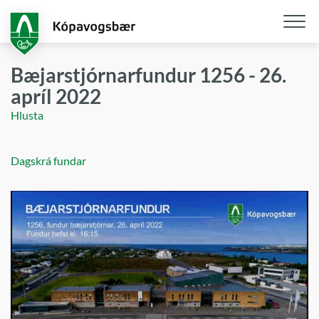
Fara
í
aðalefni
Opna
/
Bæjarstjórnarfundur 1256 - 26.
loka
apríl 2022
snjall
Hlusta
Dagskrá fundar