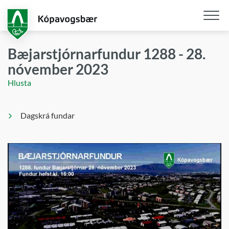
Fara
í
aðalefni
Opna
/
Bæjarstjórnarfundur 1288 - 28.
loka
nóvember 2023
snjall
Hlusta
Dagskrá fundar