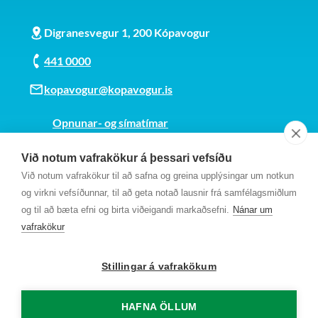
Digranesvegur 1, 200 Kópavogur
441 0000
kopavogur@kopavogur.is
Opnunar- og símatímar
Sjá kort
Við notum vafrakökur á þessari vefsíðu
Kt. 700169-3759
Við notum vafrakökur til að safna og greina upplýsingar um notkun
Fundarmannagátt
og virkni vefsíðunnar, til að geta notað lausnir frá samfélagsmiðlum
og til að bæta efni og birta viðeigandi markaðsefni.
Nánar um
vafrakökur
Stillingar á vafrakökum
HAFNA ÖLLUM