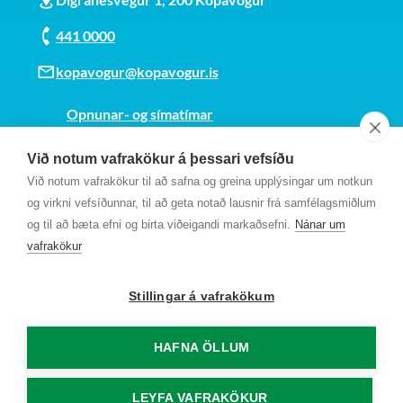
441 0000
kopavogur@kopavogur.is
Opnunar- og símatímar
Sjá kort
Við notum vafrakökur á þessari vefsíðu
Kt. 700169-3759
Við notum vafrakökur til að safna og greina upplýsingar um notkun
Fundarmannagátt
og virkni vefsíðunnar, til að geta notað lausnir frá samfélagsmiðlum
og til að bæta efni og birta viðeigandi markaðsefni.
Nánar um
vafrakökur
Stillingar á vafrakökum
HAFNA ÖLLUM
LEYFA VAFRAKÖKUR