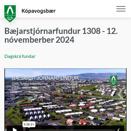
Fara
í
aðalefni
Opna
/
Bæjarstjórnarfundur 1308 - 12.
loka
nóvemberber 2024
snjall
Dagskrá fundar