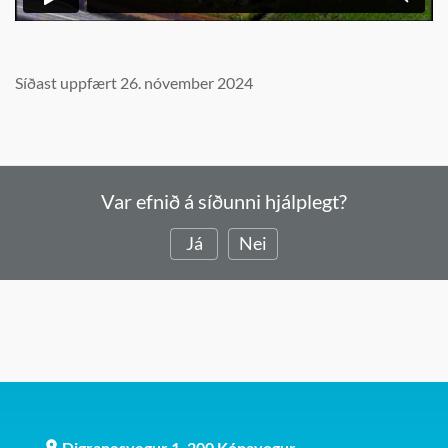
Síðast uppfært 26. nóvember 2024
Var efnið á síðunni hjálplegt?
Já
Nei
Digranesvegur 1, 200 Kópavogur