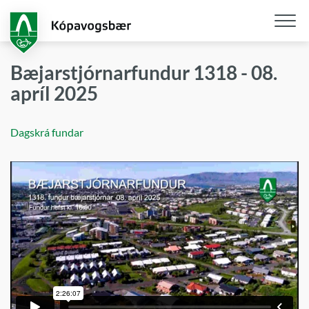
Fara
í
aðalefni
Opna
/
Bæjarstjórnarfundur 1318 - 08.
loka
apríl 2025
snjall
Dagskrá fundar