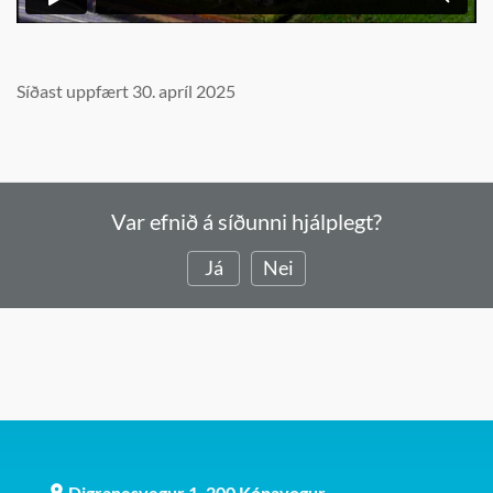
Síðast uppfært 30. apríl 2025
Var efnið á síðunni hjálplegt?
Já
Nei
Digranesvegur 1, 200 Kópavogur