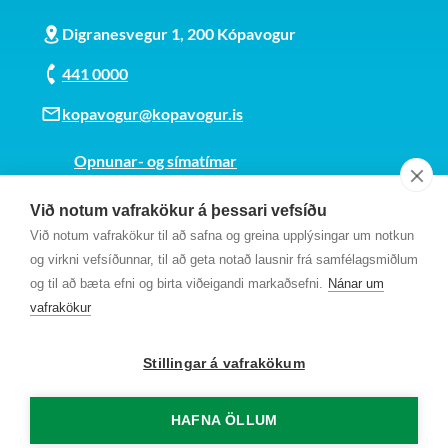
Digranesvegur 1, 200 Kópavogur
441 0000
kopavogur@kopavogur.is
Opnunar- og símatímar
Sjá kort
Við notum vafrakökur á þessari vefsíðu
Kt. 700169-3759
Við notum vafrakökur til að safna og greina upplýsingar um notkun
Fundarmannagátt
og virkni vefsíðunnar, til að geta notað lausnir frá samfélagsmiðlum
og til að bæta efni og birta viðeigandi markaðsefni.
Nánar um
vafrakökur
Stillingar á vafrakökum
HAFNA ÖLLUM