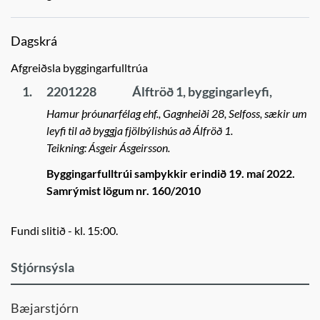
Dagskrá
Afgreiðsla byggingarfulltrúa
1.
2201228
Álftröð 1, byggingarleyfi,
Hamur þróunarfélag ehf., Gagnheiði 28, Selfoss, sækir um
leyfi til að byggja fjölbýlishús að Álfröð 1.
Teikning: Ásgeir Ásgeirsson.
Byggingarfulltrúi samþykkir erindið 19. maí 2022.
Samrýmist lögum nr. 160/2010
Fundi slitið - kl. 15:00.
Stjórnsýsla
Bæjarstjórn