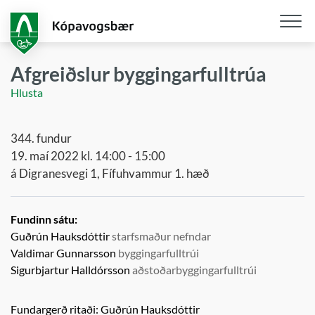
Fara
í
aðalefni
Opna
/
Afgreiðslur byggingarfulltrúa
loka
Hlusta
snjall
344. fundur
19. maí 2022 kl. 14:00 - 15:00
á Digranesvegi 1, Fífuhvammur 1. hæð
Fundinn sátu:
Guðrún Hauksdóttir
starfsmaður nefndar
Valdimar Gunnarsson
byggingarfulltrúi
Sigurbjartur Halldórsson
aðstoðarbyggingarfulltrúi
Fundargerð ritaði:
Guðrún Hauksdóttir