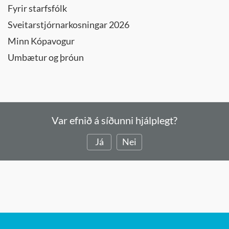
Fyrir starfsfólk
Sveitarstjórnarkosningar 2026
Minn Kópavogur
Umbætur og þróun
Var efnið á síðunni hjálplegt?
Já
Nei