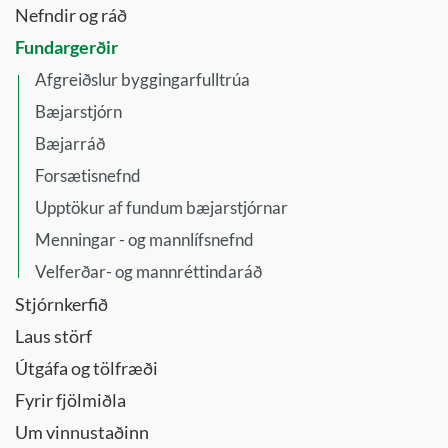
Nefndir og ráð
Fundargerðir
Afgreiðslur byggingarfulltrúa
Bæjarstjórn
Bæjarráð
Forsætisnefnd
Upptökur af fundum bæjarstjórnar
Menningar - og mannlífsnefnd
Velferðar- og mannréttindaráð
Stjórnkerfið
Laus störf
Útgáfa og tölfræði
Fyrir fjölmiðla
Um vinnustaðinn