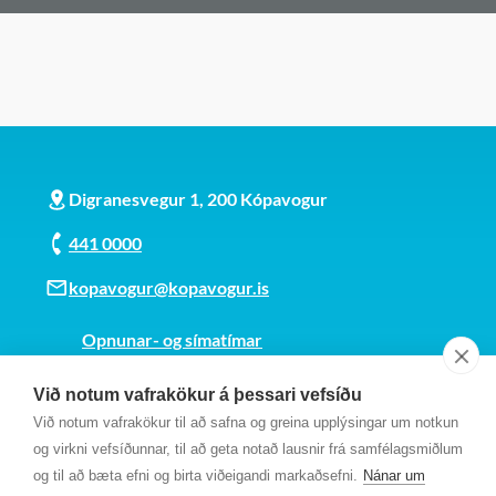
Digranesvegur 1, 200 Kópavogur
441 0000
kopavogur@kopavogur.is
Opnunar- og símatímar
Sjá kort
Við notum vafrakökur á þessari vefsíðu
Kt. 700169-3759
Við notum vafrakökur til að safna og greina upplýsingar um notkun
Fundarmannagátt
og virkni vefsíðunnar, til að geta notað lausnir frá samfélagsmiðlum
og til að bæta efni og birta viðeigandi markaðsefni.
Nánar um