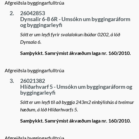
Afgreiðsla byggingarfulltrúa
2.
26042853
Dynsalir 6-8 6R - Umsókn um byggingaráform
og byggingarleyfi
Sótt er um leyfi fyrir svalalokun íbúðar 0202, á lóð
Dynsala 6.
Samþykkt. Samrýmist ákvæðum laga nr. 160/2010.
Afgreiðsla byggingarfulltrúa
3.
26021382
Hlíðarhvarf 5 - Umsókn um byggingaráform og
byggingarleyfi
Sótt er um leyfi til að byggja 243m2 einbýlishús á tveimur
hæðum, á lóð Hlíðarhvarfs 5.
Samþykkt. Samrýmist ákvæðum laga nr. 160/2010.
Afgreiðsla byggingarfulltrúa