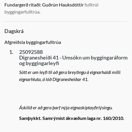
Fundargerð ritaði:
Guðrún Hauksdóttir
fulltrúi
byggingarfulltrúa.
Dagskrá
Afgreiðsla byggingarfulltrúa
1.
25092588
Digranesheiði 41 - Umsókn um byggingaráform
og byggingarleyfi
Sótt er um leyfi til að gera breytingu á eignarhaldi milli
eignarhluta, á lóð Digranesheiðar 41.
Áskilið er að gera þarf nýja eignaskiptayfirlýsingu.
Samþykkt. Samrýmist ákvæðum laga nr. 160/2010.