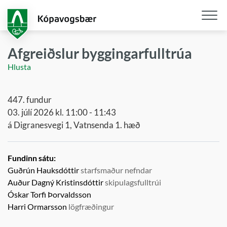
Fara
í
aðalefni
Opna
/
Afgreiðslur byggingarfulltrúa
loka
Hlusta
snjall
447. fundur
03. júlí 2026 kl. 11:00 - 11:43
á Digranesvegi 1, Vatnsenda 1. hæð
Fundinn sátu:
Guðrún Hauksdóttir
starfsmaður nefndar
Auður Dagný Kristinsdóttir
skipulagsfulltrúi
Óskar Torfi Þorvaldsson
Harri Ormarsson
lögfræðingur