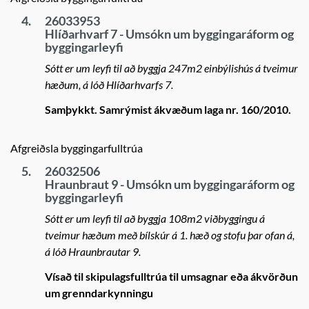
4.
26033953
Hlíðarhvarf 7 - Umsókn um byggingaráform og
byggingarleyfi
Sótt er um leyfi til að byggja 247m2 einbýlishús á tveimur
hæðum, á lóð Hlíðarhvarfs 7.
Samþykkt. Samrýmist ákvæðum laga nr. 160/2010.
Afgreiðsla byggingarfulltrúa
5.
26032506
Hraunbraut 9 - Umsókn um byggingaráform og
byggingarleyfi
Sótt er um leyfi til að byggja 108m2 viðbyggingu á
tveimur hæðum með bílskúr á 1. hæð og stofu þar ofan á,
á lóð Hraunbrautar 9.
Vísað til skipulagsfulltrúa til umsagnar eða ákvörðun
um grenndarkynningu