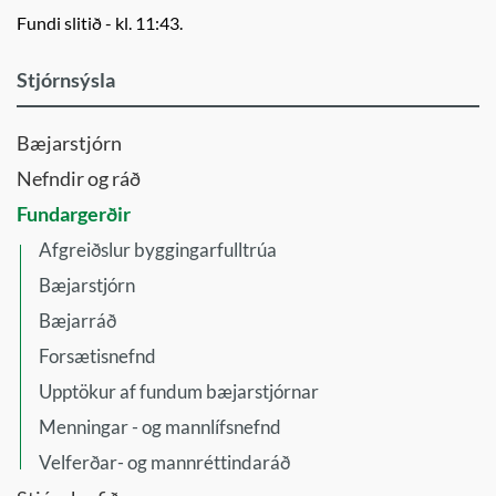
Fundi slitið - kl. 11:43.
Stjórnsýsla
Bæjarstjórn
Nefndir og ráð
Fundargerðir
Afgreiðslur byggingarfulltrúa
Bæjarstjórn
Bæjarráð
Forsætisnefnd
Upptökur af fundum bæjarstjórnar
Menningar - og mannlífsnefnd
Velferðar- og mannréttindaráð