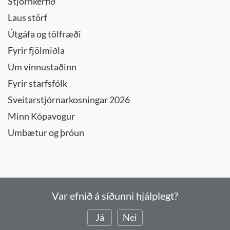
Stjórnkerfið
Laus störf
Útgáfa og tölfræði
Fyrir fjölmiðla
Um vinnustaðinn
Fyrir starfsfólk
Sveitarstjórnarkosningar 2026
Minn Kópavogur
Umbætur og þróun
Var efnið á síðunni hjálplegt?
Já
Nei