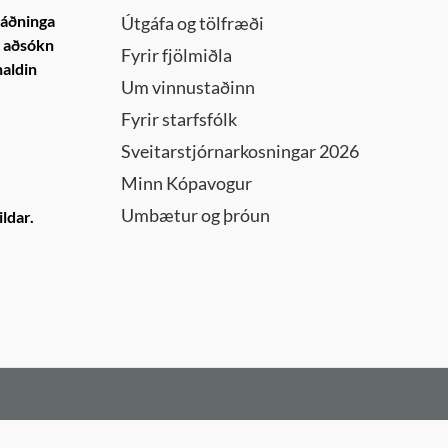
ráðninga
Útgáfa og tölfræði
n aðsókn
Fyrir fjölmiðla
haldin
Um vinnustaðinn
Fyrir starfsfólk
Sveitarstjórnarkosningar 2026
Minn Kópavogur
Umbætur og þróun
ldar.