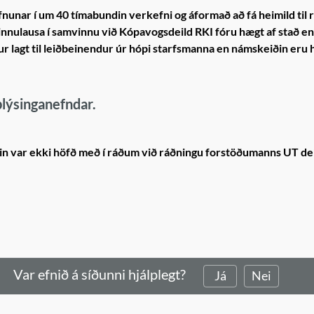
unar í um 40 tímabundin verkefni og áformað að fá heimild til 
tvinnulausa í samvinnu við Kópavogsdeild RKI fóru hægt af stað e
r lagt til leiðbeinendur úr hópi starfsmanna en námskeiðin eru 
plýsinganefndar.
in var ekki höfð með í ráðum við ráðningu forstöðumanns UT dei
Var efnið á síðunni hjálplegt?
Já
Nei