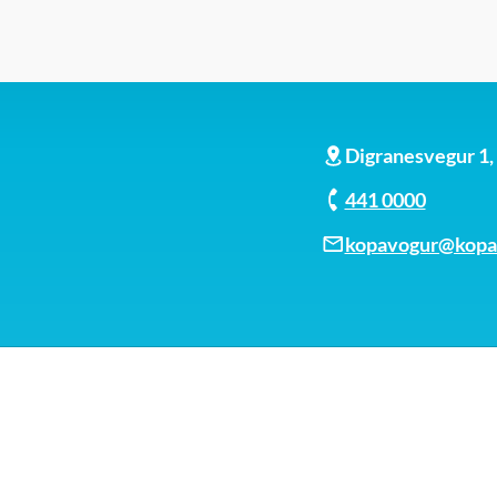
Digranesvegur 1
441 0000
kopavogur@kopav