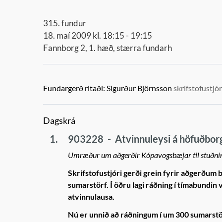
315. fundur
18. maí 2009 kl. 18:15 - 19:15
Fannborg 2, 1. hæð, stærra fundarh
Fundargerð ritaði:
Sigurður Björnsson
skrifstofustjór
Dagskrá
1.
903228
-
Atvinnuleysi á höfuðbor
Umræður um aðgerðir Kópavogsbæjar til stuðnin
Skrifstofustjóri gerði grein fyrir aðgerðum b
sumarstörf. Í öðru lagi ráðning í tímabundin 
atvinnulausa.
Nú er unnið að ráðningum í um 300 sumarstörf 