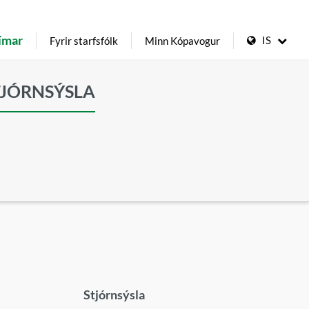
ímar
IS
Fyrir starfsfólk
Minn Kópavogur
TJÓRNSÝSLA
Stjórnsýsla