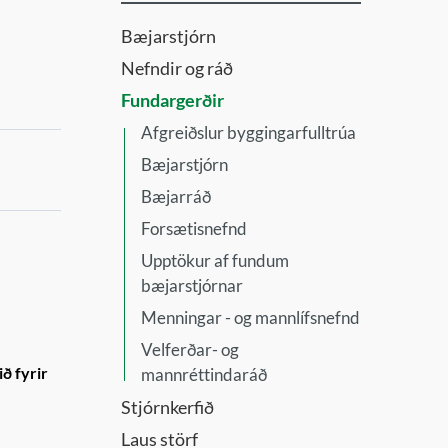
Bæjarstjórn
Nefndir og ráð
Fundargerðir
Afgreiðslur byggingarfulltrúa
Bæjarstjórn
Bæjarráð
Forsætisnefnd
Upptökur af fundum
bæjarstjórnar
Menningar - og mannlífsnefnd
Velferðar- og
ð fyrir
mannréttindaráð
Stjórnkerfið
Laus störf