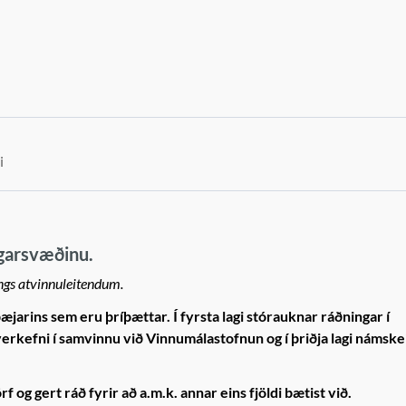
i
garsvæðinu.
gs atvinnuleitendum.
æjarins sem eru þríþættar. Í fyrsta lagi stórauknar ráðningar í
verkefni í samvinnu við Vinnumálastofnun og í þriðja lagi námskei
og gert ráð fyrir að a.m.k. annar eins fjöldi bætist við.