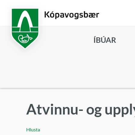
Fara
í
aðalefni
ÍBÚAR
Leita
Atvinnu- og upp
Hlusta