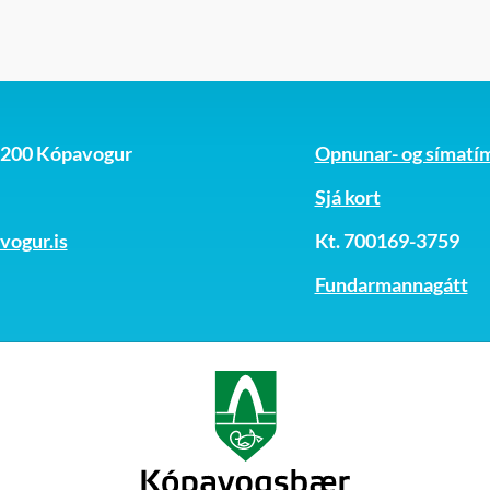
, 200 Kópavogur
Opnunar- og símatí
Sjá kort
ogur.is
Kt. 700169-3759
Fundarmannagátt