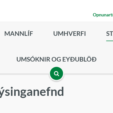
Opnunart
MANNLÍF
UMHVERFI
S
UMSÓKNIR OG EYÐUBLÖÐ
Opna
lýsinganefnd
leitarbox