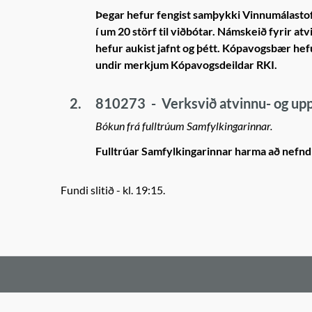
Þegar hefur fengist samþykki Vinnumálastofn
í um 20 störf til viðbótar. Námskeið fyrir a
hefur aukist jafnt og þétt. Kópavogsbær hefu
undir merkjum Kópavogsdeildar RKI.
2.
810273
-
Verksvið atvinnu- og up
Bókun frá fulltrúum Samfylkingarinnar.
Fulltrúar Samfylkingarinnar harma að nefnd
Fundi slitið - kl. 19:15.