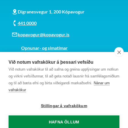
Digranesvegur 1, 200 Kópavogur
441 0000
kopavogur@kopavogur.is
Opnunar- og símatímar
Sjá kort
Við notum vafrakökur á þessari vefsíðu
Kt. 700169-3759
Við notum vafrakökur til að safna og greina upplýsingar um notkun
Fundarmannagátt
og virkni vefsíðunnar, til að geta notað lausnir frá samfélagsmiðlum
og til að bæta efni og birta viðeigandi markaðsefni.
Nánar um
vafrakökur
Stillingar á vafrakökum
HAFNA ÖLLUM