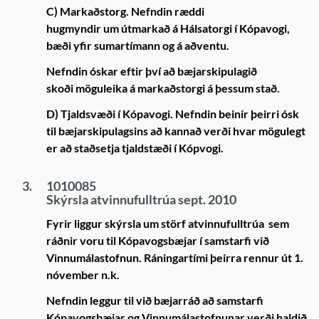
C) Markaðstorg.
Nefndin ræddi
hugmyndir um útmarkað á Hálsatorgi í Kópavogi,
bæði yfir sumartímann og á aðventu.
Nefndin óskar eftir því að bæjarskipulagið
skoði möguleika á markaðstorgi á þessum stað.
D) Tjaldsvæði í Kópavogi.
Nefndin beinir þeirri ósk
til bæjarskipulagsins að kannað verði hvar mögulegt
er að staðsetja tjaldstæði í Kópvogi.
3.
1010085
Skýrsla atvinnufulltrúa sept. 2010
Fyrir liggur skýrsla um störf atvinnufulltrúa sem
ráðnir voru til Kópavogsbæjar í samstarfi við
Vinnumálastofnun. Ráningartími þeirra rennur út 1.
nóvember n.k.
Nefndin leggur til við bæjarráð að samstarfi
Kópavogsbæjar og Vinnumálastofnunar verði haldið