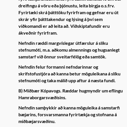
dreifingu á vöru eða þjónustu, leita birgja o.s.frv.
Fyrirtæki skrá þátttöku fyrirfram og gefnar eru út
skrár yfir þátttakendur og lýsing á því sem
viðkomandi er að leita að. Viðskiptafundir eru
ákveðnir fyrirfram.
Nefndin ræddi margvíslegar útfærslur á slíku
stefnumóti, m.a. aðkomu almennings og hugsanlegt
samstarf við önnur sveitarfélög eða samtök.
Nefndin felur formanni nefndarinnar og
skrifstofustjóra að kanna betur möguleikana á slíku
stefnumóti og taka málið upp aftur á næsta fundi.
B) Miðbær Kópavogs
. Ræddar hugmyndir um eflingu
Hamraborgarsvæðisins.
Nefndin samþykkir að kanna möguleika á samstarfi
bæjarins, forsvarsmanna fyrirtækja og stofnana á
miðbæjarsvæðinu.