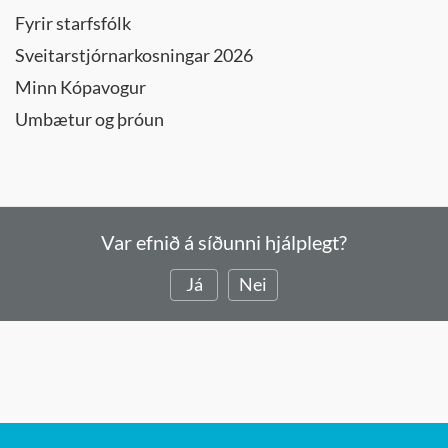
Fyrir starfsfólk
Sveitarstjórnarkosningar 2026
Minn Kópavogur
Umbætur og þróun
Var efnið á síðunni hjálplegt?
Já
Nei