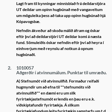
Lagt fram til kynningar minnisblað frá deildarstjóra
UT deildar um opinn hugbúnað með vangaveltum
um möguleika þess að taka upp opinn hugbúnað hjá
Kópavogsbæ.
Nefndin ákveður að skoða málið áfram og óskar
eftir því að deildarstjóri UT deildar komi á næsta
fund. Sömuleiðis óskar nefndin eftir því að heyra í
einhverjum með reynslu af notkun á opnum
hugbúnaði.
2.
1010057
Aðgerðir í atvinnumálum. Punktar til umræðu.
A) Stefnumót við atvinnulífið
. Formaður reifaði
hugmyndir um að efna til ""stefnumóts við
atvinnulífið"" en dæmi eru um slík
fyrirtækjastefnumót erlendis en þau eru e.k.
viðskiptafundir fyrirtækja. Á slíkum
fyrirtækjafundum leita fyrirtækin samstarfs um t.d.