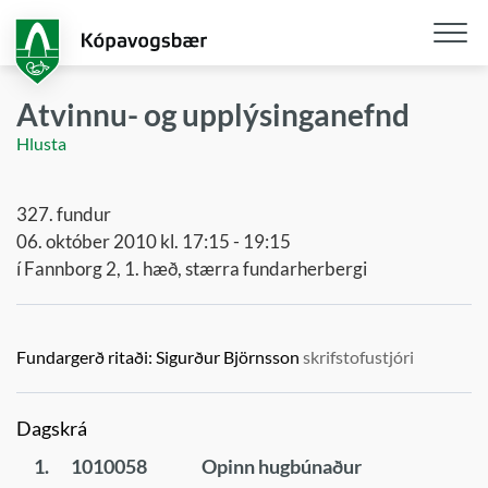
Fara
í
aðalefni
Opna
/
Atvinnu- og upplýsinganefnd
loka
Hlusta
snjall
327. fundur
06. október 2010 kl. 17:15 - 19:15
í Fannborg 2, 1. hæð, stærra fundarherbergi
Fundargerð ritaði:
Sigurður Björnsson
skrifstofustjóri
Dagskrá
1.
1010058
Opinn hugbúnaður