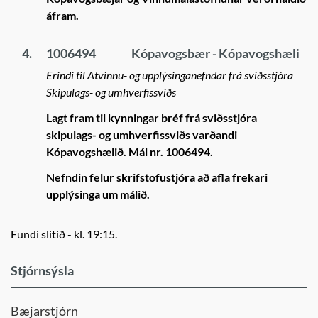
áfram.
4.
1006494
Kópavogsbær - Kópavogshæli
Erindi til Atvinnu- og upplýsinganefndar frá sviðsstjóra
Skipulags- og umhverfissviðs
Lagt fram til kynningar bréf frá sviðsstjóra
skipulags- og umhverfissviðs varðandi
Kópavogshælið. Mál nr. 1006494.
Nefndin felur skrifstofustjóra að afla frekari
upplýsinga um málið.
Fundi slitið - kl. 19:15.
Stjórnsýsla
Bæjarstjórn