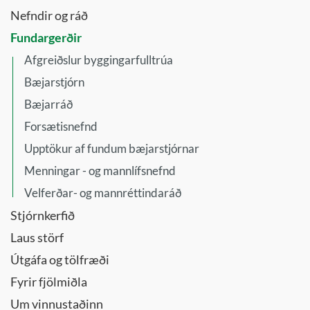
Nefndir og ráð
Fundargerðir
Afgreiðslur byggingarfulltrúa
Bæjarstjórn
Bæjarráð
Forsætisnefnd
Upptökur af fundum bæjarstjórnar
Menningar - og mannlífsnefnd
Velferðar- og mannréttindaráð
Stjórnkerfið
Laus störf
Útgáfa og tölfræði
Fyrir fjölmiðla
Um vinnustaðinn