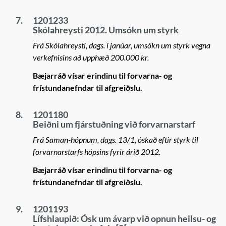
7.
1201233
Skólahreysti 2012. Umsókn um styrk
Frá Skólahreysti, dags. í janúar, umsókn um styrk vegna
verkefnisins að upphæð 200.000 kr.
Bæjarráð vísar erindinu til forvarna- og
frístundanefndar til afgreiðslu.
8.
1201180
Beiðni um fjárstuðning við forvarnarstarf
Frá Saman-hópnum, dags. 13/1, óskað eftir styrk til
forvarnarstarfs hópsins fyrir árið 2012.
Bæjarráð vísar erindinu til forvarna- og
frístundanefndar til afgreiðslu.
9.
1201193
Lífshlaupið: Ósk um ávarp við opnun heilsu- og