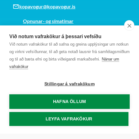
kopavogur@kopavogur.is
Opnunar- og símatímar
Sjá kort
Við notum vafrakökur á þessari vefsíðu
Kt. 700169-3759
Við notum vafrakökur til að safna og greina upplýsingar um notkun
Fundarmannagátt
og virkni vefsíðunnar, til að geta notað lausnir frá samfélagsmiðlum
og til að bæta efni og birta viðeigandi markaðsefni.
Nánar um
vafrakökur
Stillingar á vafrakökum
HAFNA ÖLLUM
LEYFA VAFRAKÖKUR