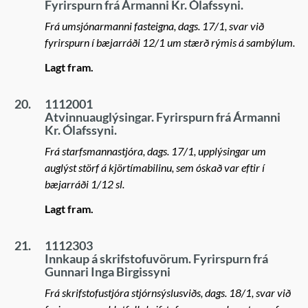
Fyrirspurn frá Ármanni Kr. Ólafssyni.
Frá umsjónarmanni fasteigna, dags. 17/1, svar við
fyrirspurn í bæjarráði 12/1 um stærð rýmis á sambýlum.
Lagt fram.
20.
1112001
Atvinnuauglýsingar. Fyrirspurn frá Ármanni
Kr. Ólafssyni.
Frá starfsmannastjóra, dags. 17/1, upplýsingar um
auglýst störf á kjörtímabilinu, sem óskað var eftir í
bæjarráði 1/12 sl.
Lagt fram.
21.
1112303
Innkaup á skrifstofuvörum. Fyrirspurn frá
Gunnari Inga Birgissyni
Frá skrifstofustjóra stjórnsýslusviðs, dags. 18/1, svar við