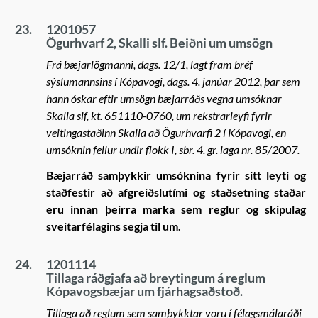
23.
1201057
Ögurhvarf 2, Skalli slf. Beiðni um umsögn
Frá bæjarlögmanni, dags. 12/1, lagt fram bréf
sýslumannsins í Kópavogi, dags. 4. janúar 2012, þar sem
hann óskar eftir umsögn bæjarráðs vegna umsóknar
Skalla slf, kt. 651110-0760, um rekstrarleyfi fyrir
veitingastaðinn Skalla að Ögurhvarfi 2 í Kópavogi, en
umsóknin fellur undir flokk I, sbr. 4. gr. laga nr. 85/2007.
Bæjarráð samþykkir umsóknina fyrir sitt leyti og
staðfestir að afgreiðslutími og staðsetning staðar
eru innan þeirra marka sem reglur og skipulag
sveitarfélagins segja til um.
24.
1201114
Tillaga ráðgjafa að breytingum á reglum
Kópavogsbæjar um fjárhagsaðstoð.
Tillaga að reglum sem samþykktar voru í félagsmálaráði