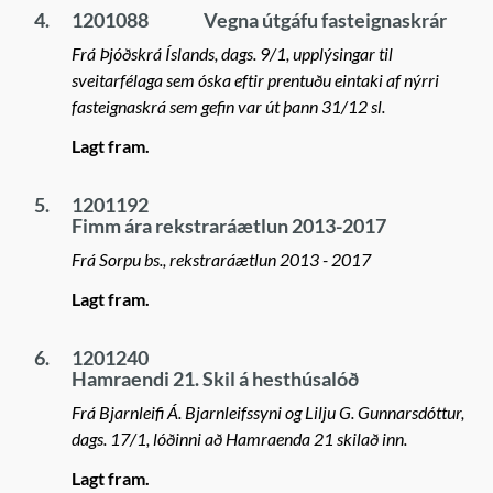
4.
1201088
Vegna útgáfu fasteignaskrár
Frá Þjóðskrá Íslands, dags. 9/1, upplýsingar til
sveitarfélaga sem óska eftir prentuðu eintaki af nýrri
fasteignaskrá sem gefin var út þann 31/12 sl.
Lagt fram.
5.
1201192
Fimm ára rekstraráætlun 2013-2017
Frá Sorpu bs., rekstraráætlun 2013 - 2017
Lagt fram.
6.
1201240
Hamraendi 21. Skil á hesthúsalóð
Frá Bjarnleifi Á. Bjarnleifssyni og Lilju G. Gunnarsdóttur,
dags. 17/1, lóðinni að Hamraenda 21 skilað inn.
Lagt fram.