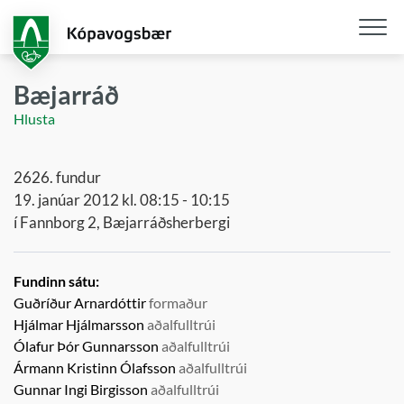
Fara
í
aðalefni
Opna
/
Bæjarráð
loka
Hlusta
snjall
2626. fundur
19. janúar 2012 kl. 08:15 - 10:15
í Fannborg 2, Bæjarráðsherbergi
Fundinn sátu:
Guðríður Arnardóttir
formaður
Hjálmar Hjálmarsson
aðalfulltrúi
Ólafur Þór Gunnarsson
aðalfulltrúi
Ármann Kristinn Ólafsson
aðalfulltrúi
Gunnar Ingi Birgisson
aðalfulltrúi