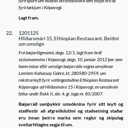
fyrirspurn um hlutfall skrifstofuvara sem keypt eru af
fyrirtækjum í Kópavogi.
Lagt fram.
22.
1201125
Hlíðarsmári 15, Ethiopian Restaurant. Beiðni
um umsögn
Frá bæjarlögmanni, dags. 12/1, lagt fram bréf
sýslumannsins í Kópavogi, dags. 10. janúar 2012 þar sem
hann óskar eftir umsögn bæjarráðs vegna umsóknar
Lemlem Kahassay Gebre, kt. 280580-2959, um
rekstrarleyfi fyrir veitingastaðinn Ethiopian Restaurant
Kópavogur að Hlíðasmára 15 í Kópavogi, en umsóknin
fellur undir flokk II, sbr. 4. gr. laga nr. 85/2007.
Bæjarráð samþykkir umsóknina fyrir sitt leyti og
staðfestir að afgreiðslutími og staðsetning staðar
eru innan þeirra marka sem reglur og skipulag
sveitarfélagins segja til um.