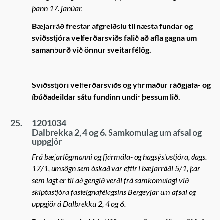
þann 17. janúar.
Bæjarráð frestar afgreiðslu til næsta fundar og
sviðsstjóra velferðarsviðs falið að afla gagna um
samanburð við önnur sveitarfélög.
Sviðsstjóri velferðarsviðs og yfirmaður ráðgjafa- og
íbúðadeildar sátu fundinn undir þessum lið.
25.
1201034
Dalbrekka 2, 4 og 6. Samkomulag um afsal og
uppgjör
Frá bæjarlögmanni og fjármála- og hagsýslustjóra, dags.
17/1, umsögn sem óskað var eftir í bæjarráði 5/1, þar
sem lagt er til að gengið verði frá samkomulagi við
skiptastjóra fasteignafélagsins Bergeyjar um afsal og
uppgjör á Dalbrekku 2, 4 og 6.