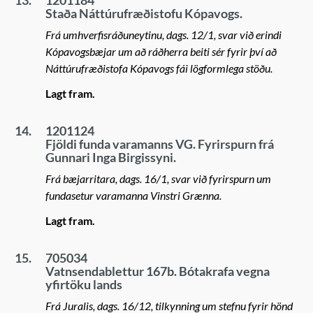
13.
1201184
Staða Náttúrufræðistofu Kópavogs.
Frá umhverfisráðuneytinu, dags. 12/1, svar við erindi
Kópavogsbæjar um að ráðherra beiti sér fyrir því að
Náttúrufræðistofa Kópavogs fái lögformlega stöðu.
Lagt fram.
14.
1201124
Fjöldi funda varamanns VG. Fyrirspurn frá
Gunnari Inga Birgissyni.
Frá bæjarritara, dags. 16/1, svar við fyrirspurn um
fundasetur varamanna Vinstri Grænna.
Lagt fram.
15.
705034
Vatnsendablettur 167b. Bótakrafa vegna
yfirtöku lands
Frá Juralis, dags. 16/12, tilkynning um stefnu fyrir hönd