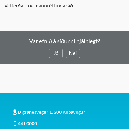
Velferðar- og mannréttindaráð
Var efnið á síðunni hjálplegt?
Já
Nei
Digranesvegur 1, 200 Kópavogur
441 0000