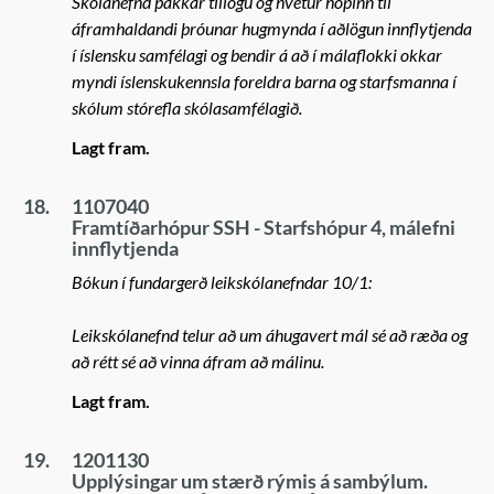
Skólanefnd þakkar tillögu og hvetur hópinn til
áframhaldandi þróunar hugmynda í aðlögun innflytjenda
í íslensku samfélagi og bendir á að í málaflokki okkar
myndi íslenskukennsla foreldra barna og starfsmanna í
skólum stórefla skólasamfélagið.
Lagt fram.
18.
1107040
Framtíðarhópur SSH - Starfshópur 4, málefni
innflytjenda
Bókun í fundargerð leikskólanefndar 10/1:
Leikskólanefnd telur að um áhugavert mál sé að ræða og
að rétt sé að vinna áfram að málinu.
Lagt fram.
19.
1201130
Upplýsingar um stærð rýmis á sambýlum.