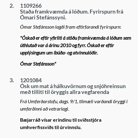
2.
1109266
Staða framkvæmda á lóðum. Fyrirspurn frá
Ómari Stefánssyni.
Ómar Stefánsson lagði fram eftirfarandi fyrirspurn:
"Óskað er eftir yfirliti á stöðu framkvæmda á lóðum sem
úthlutað var á árinu 2010 og fyrr. Óskað er eftir
upplýsingum um íbúða- og atvinnulóðir.
Ómar Stefánsson"
3.
1201084
Ósk um mat á hálkuvörnum og snjóhreinsun
með tilliti til öryggis allra vegfarenda
Frá Umferðarstofu, dags. 9/1, tilmæli varðandi öryggi í
umferðinni að vetrarlagi.
Bæjarráð vísar erindinu til sviðsstjóra
umhverfissviðs til úrvinnslu.