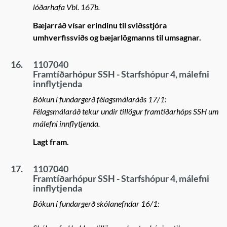
lóðarhafa Vbl. 167b.
Bæjarráð vísar erindinu til sviðsstjóra
umhverfissviðs og bæjarlögmanns til umsagnar.
16.
1107040
Framtíðarhópur SSH - Starfshópur 4, málefni
innflytjenda
Bókun í fundargerð félagsmálaráðs 17/1:
Félagsmálaráð tekur undir tillögur framtíðarhóps SSH um
málefni innflytjenda.
Lagt fram.
17.
1107040
Framtíðarhópur SSH - Starfshópur 4, málefni
innflytjenda
Bókun í fundargerð skólanefndar 16/1: