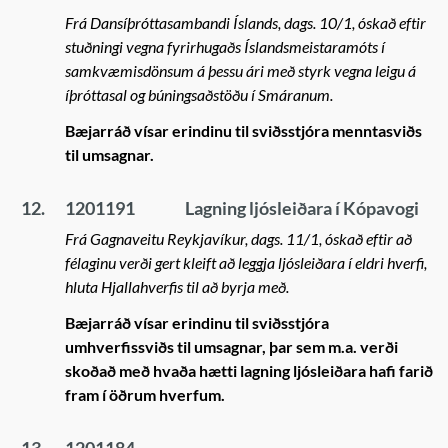
Frá Dansíþróttasambandi Íslands, dags. 10/1, óskað eftir
stuðningi vegna fyrirhugaðs Íslandsmeistaramóts í
samkvæmisdönsum á þessu ári með styrk vegna leigu á
íþróttasal og búningsaðstöðu í Smáranum.
Bæjarráð vísar erindinu til sviðsstjóra menntasviðs
til umsagnar.
12.
1201191
Lagning ljósleiðara í Kópavogi
Frá Gagnaveitu Reykjavíkur, dags. 11/1, óskað eftir að
félaginu verði gert kleift að leggja ljósleiðara í eldri hverfi,
hluta Hjallahverfis til að byrja með.
Bæjarráð vísar erindinu til sviðsstjóra
umhverfissviðs til umsagnar, þar sem m.a. verði
skoðað með hvaða hætti lagning ljósleiðara hafi farið
fram í öðrum hverfum.