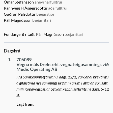
Ómar Stefánsson
áheyrnarfulltrúi
Rannveig H Ásgeirsdóttir
aðalfulltrúi
Guðrún Pálsdóttir
bæjarstjóri
Páll Magnússon
bæjarritari
Fundargerð ritaði:
Páll Magnússon
bæjarritari
Dagskrá
1.
706089
Vegna máls Þreks ehf. vegna leigusamnings við
Medic Operating AB
Frá Samkeppniseftirlitinu, dags. 12/1, varðandi breytingu
á gildistíma nýs samnings úr fimm árum í átta ár, sbr. sátt
milli Kópavogsbæjar og Samkeppniseftirlitsins dags. 5/12
sl.
Lagt fram.