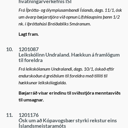
hvatningarverkefnis ÍSÍ
Frá Íþrótta- og ólympíusambandi Íslands, dags. 11/1, ósk
um ávarp bæjarstjóra við opnun Lífshlaupsins þann 1/2
nk. í íþróttahúsi Breiðabliks Smáranum.
Lagt fram.
10.
1201087
Leikskólinn Undraland. Hækkun á framlögum
til foreldra
Frá leikskólanum Undralandi, dags. 10/1, óskað eftir
endurskoðun á greiðslum til foreldra með tilliti til
hækkunar leikskólagjalda.
Bæjarráð vísar erindinu til sviðsstjóra menntasviðs
til umsagnar.
11.
1201176
Ósk um að Kópavogsbær styrki rekstur eins
Íslandsmeistaramóts