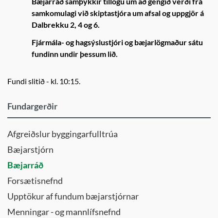
Bæjarráð samþykkir tillögu um að gengið verði frá
samkomulagi við skiptastjóra um afsal og uppgjör á
Dalbrekku 2, 4 og 6.
Fjármála- og hagsýslustjóri og bæjarlögmaður sátu
fundinn undir þessum lið.
Fundi slitið - kl. 10:15.
Fundargerðir
Afgreiðslur byggingarfulltrúa
Bæjarstjórn
Bæjarráð
Forsætisnefnd
Upptökur af fundum bæjarstjórnar
Menningar - og mannlífsnefnd