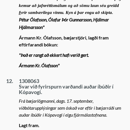
kemur að jafnréttismálum og að sömu laun séu greidd
fyrir sambærilega vinnu. Kyn á þar engu að skipta.
Pétur Ólafsson, Ólafur Þór Gunnarsson, Hjálmar
Hjálmarsson"
Ármann Kr. Ólafsson, bæjarstjóri, lagði fram
eftirfarandi bókun:
"Það er rangt að ekkert hafi verið gert.
Ármann Kr. Ólafsson"
12.
1308063
Svar við fyrirspurn varðandi auðar íbúðir í
Kópavogi.
Frá bæjarlögmanni, dags. 17. september,
viðbótarupplýsingar sem óskað var eftir í bæjarráði um
auðar íbúðir í Kópavogi í eigu fjármálastofnana.
Lagt fram.