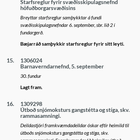
Starfsreglur fyrir svæðisskipulagsnefnd
höfuðborgarsvæðisins
Breyttar starfsreglur samþykktar á fundi
svæðisskipulagsnefndar 6. september, sbr. lið 2 í
fundargerð.
Bæjarráð samþykkir starfsreglur fyrir sitt leyti.
15.
1306024
Barnaverndarnefnd, 5. september
30. fundur
Lagt fram.
16.
1309298
Útboð snjómoksturs gangstétta og stíga, skv.
rammasamningi.
Deildastjóri framkvæmdadeildar óskar eftir heimild til
útboðs snjómoksturs gangstétta og stíga, skv.