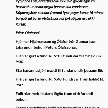
kynjanna í bæjarkerfinu öllu ekki svo gríðarlegur en
þessar tölur endurspegla þann mikla vanda sem
Kópavogsbær stendur frammi fyrir þegar konur fá minna
borgað, að því er virðist, bara af því að þær eru ekki
karlar.
Pétur Ólafsson"
Hjálmar Hjálmarsson og Ólafur Þór Gunnarsson
taka undir bókun Péturs Ólafssonar.
Hlé var gert á fundi kl. 9:13. fundi var fram haldið kl.
9:30.
Starfsmannastjóri mætti til fundar undir þessum lið.
Hlé var gert á fundi kl. 9:40. Fundi var fram haldið kl.
9:47.
Fulltrúar meirihlutans lögðu fram eftirfarandi
bókun:
"
Þegar Samfylkingin leiddi hér bæjarstjórn í 20 mánuði