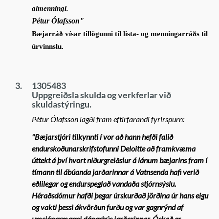
almenningi.
Pétur Ólafsson"
Bæjarráð vísar tillögunni til lista- og menningarráðs til
úrvinnslu.
3.
1305483
Uppgreiðsla skulda og verkferlar við
skuldastýringu.
Pétur Ólafsson lagði fram eftirfarandi fyrirspurn:
"
Bæjarstjóri tilkynnti í vor að hann hefði falið
endurskoðunarskrifstofunni Deloitte að framkvæma
úttekt á því hvort niðurgreiðslur á lánum bæjarins fram í
tímann til ábúanda jarðarinnar á Vatnsenda hafi verið
eðlilegar og endurspeglað vandaða stjórnsýslu.
Héraðsdómur hafði þegar úrskurðað jörðina úr hans eigu
og vakti þessi ákvörðun furðu og var gagnrýnd af
umsjónarmanni dánarbús jarðarinnar. Óskað er