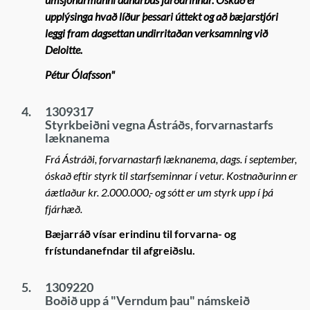
upplýsinga hvað líður þessari úttekt og að bæjarstjóri
leggi fram dagsettan undirritaðan verksamning við
Deloitte.
Pétur Ólafsson"
4.
1309317
Styrkbeiðni vegna Ástráðs, forvarnastarfs
læknanema
Frá Ástráði, forvarnastarfi læknanema, dags. í september,
óskað eftir styrk til starfseminnar í vetur. Kostnaðurinn er
áætlaður kr. 2.000.000,- og sótt er um styrk upp í þá
fjárhæð.
Bæjarráð vísar erindinu til forvarna- og
frístundanefndar til afgreiðslu.
5.
1309220
Boðið upp á "Verndum þau" námskeið