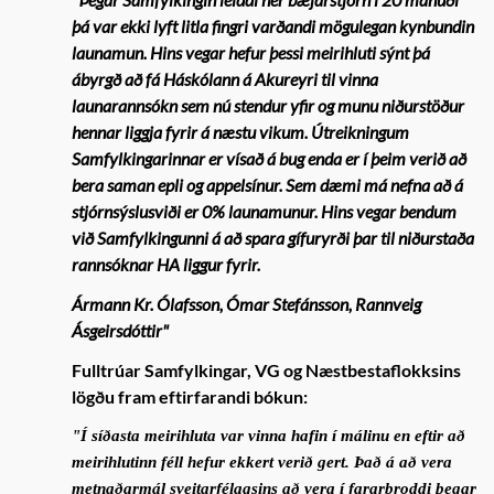
þá var ekki lyft litla fingri varðandi mögulegan kynbundin
launamun. Hins vegar hefur þessi meirihluti sýnt þá
ábyrgð að fá Háskólann á Akureyri til vinna
launarannsókn sem nú stendur yfir og munu niðurstöður
hennar liggja fyrir á næstu vikum. Útreikningum
Samfylkingarinnar er vísað á bug enda er í þeim verið að
bera saman epli og appelsínur. Sem dæmi má nefna að á
stjórnsýslusviði er 0% launamunur. Hins vegar bendum
við Samfylkingunni á að spara gífuryrði þar til niðurstaða
rannsóknar HA liggur fyrir.
Ármann Kr. Ólafsson, Ómar Stefánsson, Rannveig
Ásgeirsdóttir"
Fulltrúar Samfylkingar, VG og Næstbestaflokksins
lögðu fram eftirfarandi bókun:
"Í síðasta meirihluta var vinna hafin í málinu en eftir að
meirihlutinn féll hefur ekkert verið gert. Það á að vera
metnaðarmál sveitarfélagsins að vera í fararbroddi þegar