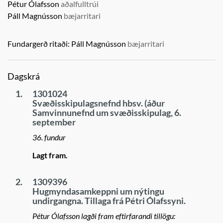
Pétur Ólafsson
aðalfulltrúi
Páll Magnússon
bæjarritari
Fundargerð ritaði:
Páll Magnússon
bæjarritari
Dagskrá
1.
1301024
Svæðisskipulagsnefnd hbsv. (áður
Samvinnunefnd um svæðisskipulag, 6.
september
36. fundur
Lagt fram.
2.
1309396
Hugmyndasamkeppni um nýtingu
undirgangna. Tillaga frá Pétri Ólafssyni.
Pétur Ólafsson lagði fram eftirfarandi tillögu: