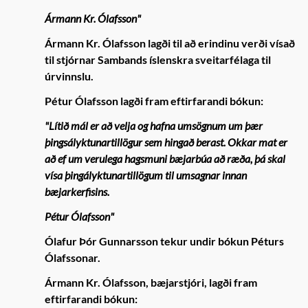
Ármann Kr. Ólafsson"
Ármann Kr. Ólafsson lagði til að erindinu verði vísað
til stjórnar Sambands íslenskra sveitarfélaga til
úrvinnslu.
Pétur Ólafsson lagði fram eftirfarandi bókun:
"Lítið mál er að velja og hafna umsögnum um þær
þingsályktunartillögur sem hingað berast. Okkar mat er
að ef um verulega hagsmuni bæjarbúa að ræða, þá skal
vísa þingályktunartillögum til umsagnar innan
bæjarkerfisins.
Pétur Ólafsson"
Ólafur Þór Gunnarsson tekur undir bókun Péturs
Ólafssonar.
Ármann Kr. Ólafsson, bæjarstjóri, lagði fram
eftirfarandi bókun: