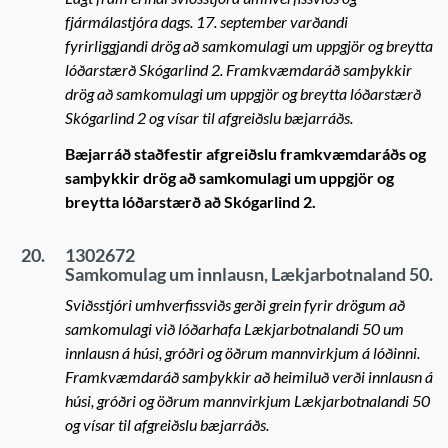
fjármálastjóra dags. 17. september varðandi
fyrirliggjandi drög að samkomulagi um uppgjör og breytta
lóðarstærð Skógarlind 2. Framkvæmdaráð samþykkir
drög að samkomulagi um uppgjör og breytta lóðarstærð
Skógarlind 2 og vísar til afgreiðslu bæjarráðs.
Bæjarráð staðfestir afgreiðslu framkvæmdaráðs og
samþykkir drög að samkomulagi um uppgjör og
breytta lóðarstærð að Skógarlind 2.
20.
1302672
Samkomulag um innlausn, Lækjarbotnaland 50.
Sviðsstjóri umhverfissviðs gerði grein fyrir drögum að
samkomulagi við lóðarhafa Lækjarbotnalandi 50 um
innlausn á húsi, gróðri og öðrum mannvirkjum á lóðinni.
Framkvæmdaráð samþykkir að heimiluð verði innlausn á
húsi, gróðri og öðrum mannvirkjum Lækjarbotnalandi 50
og vísar til afgreiðslu bæjarráðs.