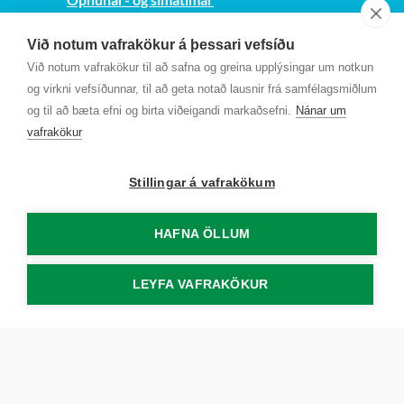
Sjá kort
Við notum vafrakökur á þessari vefsíðu
Kt. 700169-3759
Við notum vafrakökur til að safna og greina upplýsingar um notkun
Fundarmannagátt
og virkni vefsíðunnar, til að geta notað lausnir frá samfélagsmiðlum
og til að bæta efni og birta viðeigandi markaðsefni.
Nánar um
vafrakökur
Stillingar á vafrakökum
HAFNA ÖLLUM
LEYFA VAFRAKÖKUR