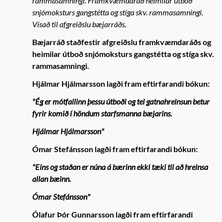
rammasamningi. Framkvæmdaráð heimilar útboð
snjómoksturs gangstétta og stíga skv. rammasamningi.
Vísað til afgreiðslu bæjarráðs.
Bæjarráð staðfestir afgreiðslu framkvæmdaráðs og
heimilar útboð snjómoksturs gangstétta og stíga skv.
rammasamningi.
Hjálmar Hjálmarsson lagði fram eftirfarandi bókun:
"Ég er mótfallinn þessu útboði og tel gatnahreinsun betur
fyrir komið í höndum starfsmanna bæjarins.
Hjálmar Hjálmarsson"
Ómar Stefánsson lagði fram eftirfarandi bókun:
"Eins og staðan er núna á bærinn ekki tæki til að hreinsa
allan bæinn.
Ómar Stefánsson"
Ólafur Þór Gunnarsson lagði fram eftirfarandi