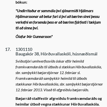
bókun:
"Undirritaður er sammála því sjónarmiði Hjálmars
Hjálmarssonar að betur fari á því að bærinn sinni þessu
verkefni en forsenda þess er að bærinn fjárfesti í tækjum
til að sinna því.
Ólafur Þór Gunnarsson"
17.
1301110
Baugakór 38, Hörðuvallaskóli, húsnæðismál
Sviðsstjóri umhverfissviðs óskar eftir heimild
framkvæmdaráðs til útboðs á stækkun Hörðuvallaskóla,
sbr. samþykkt bæjarstjórnar 12. febrúar sl.
Framkvæmdaráð samþykkir heimild til útboðs
stækkunar Hörðuvallaskóla, sbr. samþykkt bæjarstjórnar
12. febrúar 2013. Vísað til afgreiðslu bæjarráðs.
Bæjarráð staðfestir afgreiðslu framkvæmdaráðs og
heimilar útboð vegna stækkunar Hörðuvallaskóla.