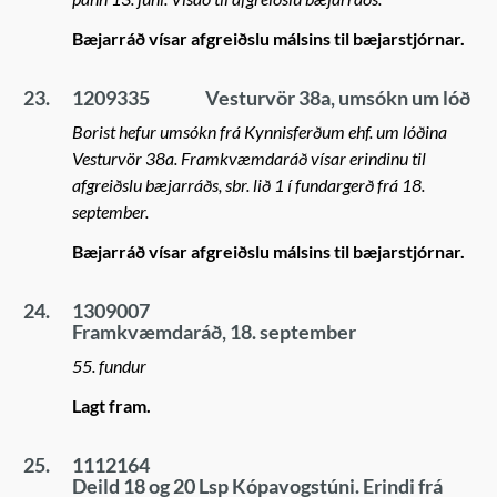
Bæjarráð vísar afgreiðslu málsins til bæjarstjórnar.
23.
1209335
Vesturvör 38a, umsókn um lóð
Borist hefur umsókn frá Kynnisferðum ehf. um lóðina
Vesturvör 38a. Framkvæmdaráð vísar erindinu til
afgreiðslu bæjarráðs, sbr. lið 1 í fundargerð frá 18.
september.
Bæjarráð vísar afgreiðslu málsins til bæjarstjórnar.
24.
1309007
Framkvæmdaráð, 18. september
55. fundur
Lagt fram.
25.
1112164
Deild 18 og 20 Lsp Kópavogstúni. Erindi frá