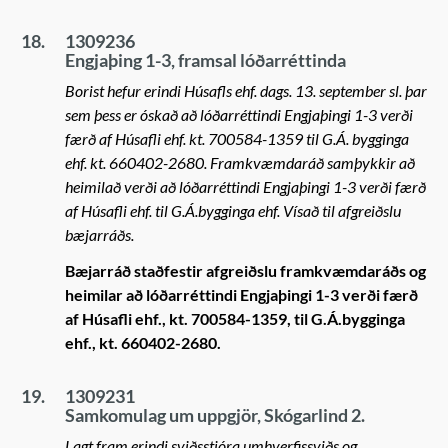
18.
1309236
Engjaþing 1-3, framsal lóðarréttinda
Borist hefur erindi Húsafls ehf. dags. 13. september sl. þar
sem þess er óskað að lóðarréttindi Engjaþingi 1-3 verði
færð af Húsafli ehf. kt. 700584-1359 til G.Á. bygginga
ehf. kt. 660402-2680. Framkvæmdaráð samþykkir að
heimilað verði að lóðarréttindi Engjaþingi 1-3 verði færð
af Húsafli ehf. til G.Á.bygginga ehf. Vísað til afgreiðslu
bæjarráðs.
Bæjarráð staðfestir afgreiðslu framkvæmdaráðs og
heimilar að lóðarréttindi Engjaþingi 1-3 verði færð
af Húsafli ehf., kt. 700584-1359, til G.Á.bygginga
ehf., kt. 660402-2680.
19.
1309231
Samkomulag um uppgjör, Skógarlind 2.
Lagt fram erindi sviðsstjóra umhverfissviðs og