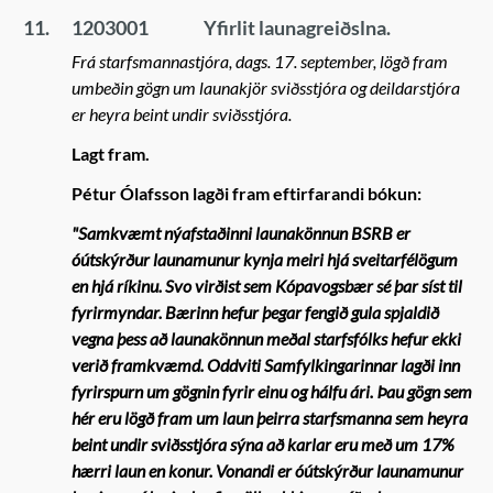
11.
1203001
Yfirlit launagreiðslna.
Frá starfsmannastjóra, dags. 17. september, lögð fram
umbeðin gögn um launakjör sviðsstjóra og deildarstjóra
er heyra beint undir sviðsstjóra.
Lagt fram.
Pétur Ólafsson lagði fram eftirfarandi bókun:
"
Samkvæmt nýafstaðinni launakönnun BSRB er
óútskýrður launamunur kynja meiri hjá sveitarfélögum
en hjá ríkinu.
Svo virðist sem Kópavogsbær sé þar síst til
fyrirmyndar. Bærinn hefur þegar fengið gula spjaldið
vegna þess að launakönnun meðal starfsfólks hefur ekki
verið framkvæmd. Oddviti Samfylkingarinnar lagði inn
fyrirspurn um gögnin fyrir einu og hálfu ári. Þau gögn sem
hér eru lögð fram um laun þeirra starfsmanna sem heyra
beint undir sviðsstjóra sýna að karlar eru með um 17%
hærri laun en konur. Vonandi er óútskýrður launamunur