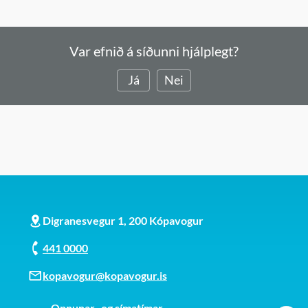
Var efnið á síðunni hjálplegt?
Já
Nei
Digranesvegur 1, 200 Kópavogur
441 0000
kopavogur@kopavogur.is
Opnunar- og símatímar