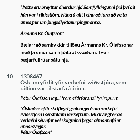
"Þetta eru breyttar áherslur hjá Samfylkingunni frá því að
hún var í ríkisstjórn. Núna á allt í einu að fara að veita
umsagnir um þingsályktanir þingmanna.
Ármann Kr. Ólafsson"
Bæjarráð samþykkir tillögu Ármanns Kr. Ólafssonar
með þremur samhljóða atkvæðum. Tveir
bæjarfullrúar sátu hjá.
10.
1308467
Ósk um yfirlit yfir verkefni sviðsstjóra, sem
ráðinn var til starfa á árinu.
Pétur Ólafsson lagði fram eftirfarandi fyrirspurn:
"Óskað er eftir skriflegri greinargerð um verkefni
sviðsstjóra í sérstökum verkefnum. Mikilvægt er að
verkefni séu afar vel skilgreind þegar almannafé er
annarsvegar.
Pétur Ólafsson"