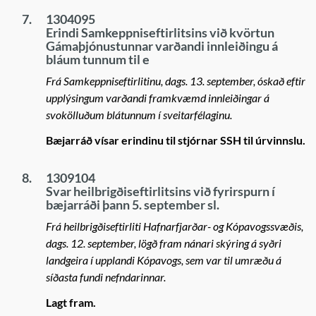
7.
1304095
Erindi Samkeppniseftirlitsins við kvörtun
Gámaþjónustunnar varðandi innleiðingu á
bláum tunnum til e
Frá Samkeppniseftirlitinu, dags. 13. september, óskað eftir
upplýsingum varðandi framkvæmd innleiðingar á
svokölluðum blátunnum í sveitarfélaginu.
Bæjarráð vísar erindinu til stjórnar SSH til úrvinnslu.
8.
1309104
Svar heilbrigðiseftirlitsins við fyrirspurn í
bæjarráði þann 5. september sl.
Frá heilbrigðiseftirliti Hafnarfjarðar- og Kópavogssvæðis,
dags. 12. september, lögð fram nánari skýring á syðri
landgeira í upplandi Kópavogs, sem var til umræðu á
síðasta fundi nefndarinnar.
Lagt fram.