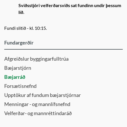
Sviðsstjóri velferðarsviðs sat fundinn undir þessum
lið.
Fundi slitið - kl. 10:15.
Fundargerðir
Afgreiðslur byggingarfulltrúa
Bæjarstjórn
Bæjarráð
Forsætisnefnd
Upptökur af fundum bæjarstjórnar
Menningar - og mannlífsnefnd
Velferðar- og mannréttindaráð