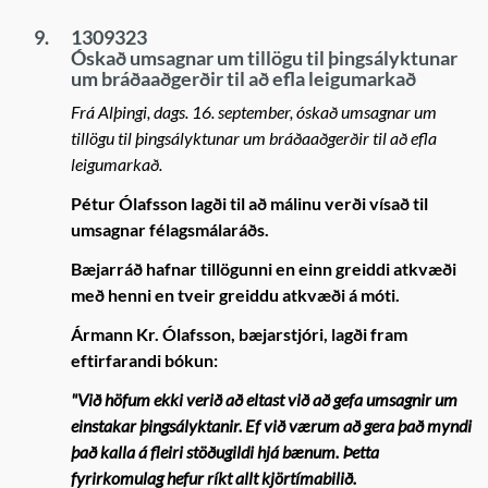
9.
1309323
Óskað umsagnar um tillögu til þingsályktunar
um bráðaaðgerðir til að efla leigumarkað
Frá Alþingi, dags. 16. september, óskað umsagnar um
tillögu til þingsályktunar um bráðaaðgerðir til að efla
leigumarkað.
Pétur Ólafsson lagði til að málinu verði vísað til
umsagnar félagsmálaráðs.
Bæjarráð hafnar tillögunni en einn greiddi atkvæði
með henni en tveir greiddu atkvæði á móti.
Ármann Kr. Ólafsson, bæjarstjóri, lagði fram
eftirfarandi bókun:
"Við höfum ekki verið að eltast við að gefa umsagnir um
einstakar þingsályktanir. Ef við værum að gera það myndi
það kalla á fleiri stöðugildi hjá bænum. Þetta
fyrirkomulag hefur ríkt allt kjörtímabilið.