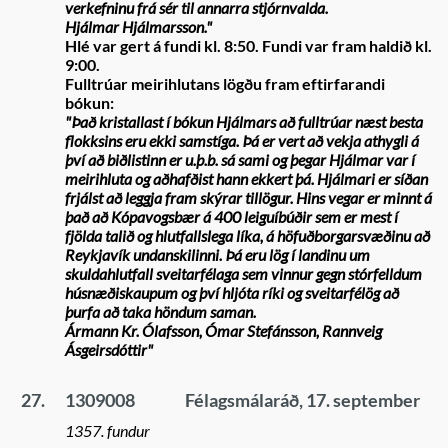
verkefninu frá sér til annarra stjórnvalda.
Hjálmar Hjálmarsson."
Hlé var gert á fundi kl. 8:50. Fundi var fram haldið kl.
9:00.
Fulltrúar meirihlutans lögðu fram eftirfarandi
bókun:
"Það kristallast í bókun Hjálmars að fulltrúar næst besta
flokksins eru ekki samstíga. Þá er vert að vekja athygli á
því að biðlistinn er u.þ.b. sá sami og þegar Hjálmar var í
meirihluta og aðhafðist hann ekkert þá. Hjálmari er síðan
frjálst að leggja fram skýrar tillögur. Hins vegar er minnt á
það að Kópavogsbær á 400 leiguíbúðir sem er mest í
fjölda talið og hlutfallslega líka, á höfuðborgarsvæðinu að
Reykjavík undanskilinni. Þá eru lög í landinu um
skuldahlutfall sveitarfélaga sem vinnur gegn stórfelldum
húsnæðiskaupum og því hljóta ríki og sveitarfélög að
þurfa að taka höndum saman.
Ármann Kr. Ólafsson, Ómar Stefánsson, Rannveig
Ásgeirsdóttir"
27.
1309008
Félagsmálaráð, 17. september
1357. fundur