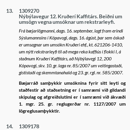
13.
1309270
Nýbýlavegur 12. Kruðerí Kaffitárs. Beiðni um
umsögn vegna umsóknar um rekstrarleyfi.
Frá bæjarlögmanni, dags. 16. september, lagt fram erindi
Sýslumannsins í Kópavogi, dags. 16. ágúst, þar sem óskað
er umsagnar um umsókn Kruðerí ehf., kt. 621206-1410,
um nýtt rekstrarleyfi til að mega reka kaffiús í flokki I, á
staðnum Kruðerí Kaffitárs, að Nýbýlavegi 12, 200
Kópavogi, skv. 10. gr. laga nr. 85/2007 um veitingastaði,
gististaði og skemmtanahald og 23. gr. rgl. nr. 585/2007.
Bæjarráð samþykkir umsóknina fyrir sitt leyti og
staðfestir að staðsetning er í samræmi við gildandi
skipulag og afgreiðslutími er í samræmi við ákvæði
1. mgr. 25. gr. reglugerðar nr. 1127/2007 um
lögreglusamþykktir.
14.
1309178