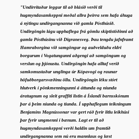
"Undirritaður leggur til að blásið verði til
hugmyndasamkeppni meðal allra þeirra sem hafa áhuga
á nýtingu undirgangnanna við gamla Pósthúsið.
Undirgöngin lágu upphaflega frá gömlu skiptistöðinni að
gamla Pósthúsinu við Digranesveg. Þau tengdu jafnframt
Hamraborgina við samgöngur og auðvelduðu eldri
borgurum í Vogatungunni aðgengi að samgöngum og
verslun og þjónustu. Undirgöngin hafa alltaf verið
samkomustaður unglinga úr Kópavogi og raunar
höfuðborgarsvæðinu öllu. Undirgöngin léku stórt
hlutverk í pönkmenningunni á áttunda og níunda
áratugnum og sleit graffiti listin á Íslandi barnsskónum
þar á þeim níunda og tíunda. Í upphaflegum teikningum
Benjamíns Magnússonar var gert ráð fyrir litlu leikhúsi
þar fyrir ungmenni í bænum. Lagt er til að
hugmyndasamkeppni verði haldin um framtíð
undirgangnanna sem nú eru mannlaus og læst