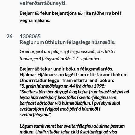
velferðarráðuneyti.
Bæjarráð felur bæjarstjóra að rita ráðherra bréf
vegna málsins.
26.
1308065
Reglur um úthlutun félagslegs húsnæðis.
Greinargerð um félagslegt leiguhúsnæði, sbr. lið 3 í
fundargerð félagsmálaráðs 17. september.
Bæjarráð tekur undir bókun félagsmálaráðs.
Hjálmar Hjálmarsson lagði fram eftirfarandi bókun:
Undirritaður leggur fram eftirfarandi bókun:
"5. grein húsnæðislaga nr. 44 frá árinu 1998:
"Sveitarstjórn ber ábyrgð á og hefur frumkvæði að því að
leysa húsnæðisþörf þess fólks í sveitarfélaginu sem
þarfnast aðstoðar við húsnæðisöflun. Í því skyni skal
sveitarstjórn fylgjast með þörf á húsnæði í
sveitarfélaginu."
Lögum samkvæmt ber sveitarfélaginu að sinna þessum
málum. Undirritaður telur ekki ásættanlegt að vísa