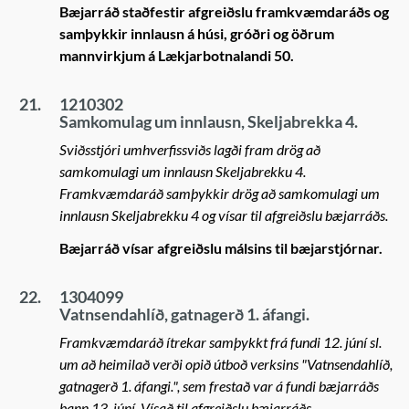
Bæjarráð staðfestir afgreiðslu framkvæmdaráðs og
samþykkir innlausn á húsi, gróðri og öðrum
mannvirkjum á Lækjarbotnalandi 50.
21.
1210302
Samkomulag um innlausn, Skeljabrekka 4.
Sviðsstjóri umhverfissviðs lagði fram drög að
samkomulagi um innlausn Skeljabrekku 4.
Framkvæmdaráð samþykkir drög að samkomulagi um
innlausn Skeljabrekku 4 og vísar til afgreiðslu bæjarráðs.
Bæjarráð vísar afgreiðslu málsins til bæjarstjórnar.
22.
1304099
Vatnsendahlíð, gatnagerð 1. áfangi.
Framkvæmdaráð ítrekar samþykkt frá fundi 12. júní sl.
um að heimilað verði opið útboð verksins "Vatnsendahlíð,
gatnagerð 1. áfangi.", sem frestað var á fundi bæjarráðs
þann 13. júní. Vísað til afgreiðslu bæjarráðs.