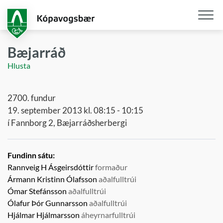
Fara
í
aðalefni
Opna
/
Bæjarráð
loka
Hlusta
snjall
2700. fundur
19. september 2013 kl. 08:15 - 10:15
í Fannborg 2, Bæjarráðsherbergi
Fundinn sátu:
Rannveig H Ásgeirsdóttir
formaður
Ármann Kristinn Ólafsson
aðalfulltrúi
Ómar Stefánsson
aðalfulltrúi
Ólafur Þór Gunnarsson
aðalfulltrúi
Hjálmar Hjálmarsson
áheyrnarfulltrúi