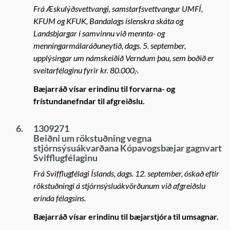
Frá Æskulýðsvettvangi, samstarfsvettvangur UMFÍ,
KFUM og KFUK, Bandalags íslenskra skáta og
Landsbjargar í samvinnu við mennta- og
menningarmálaráðuneytið, dags. 5. september,
upplýsingar um námskeiðið Verndum þau, sem boðið er
sveitarfélaginu fyrir kr. 80.000,-.
Bæjarráð vísar erindinu til forvarna- og
frístundanefndar til afgreiðslu.
6.
1309271
Beiðni um rökstuðning vegna
stjórnsýsuákvarðana Kópavogsbæjar gagnvart
Svifflugfélaginu
Frá Svifflugfélagi Íslands, dags. 12. september, óskað eftir
rökstuðningi á stjórnsýsluákvörðunum við afgreiðslu
erinda félagsins.
Bæjarráð vísar erindinu til bæjarstjóra til umsagnar.