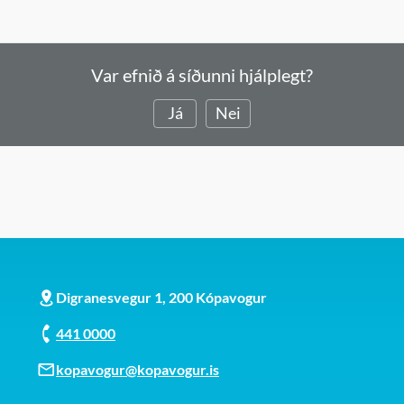
Var efnið á síðunni hjálplegt?
Já
Nei
Digranesvegur 1, 200 Kópavogur
441 0000
kopavogur@kopavogur.is