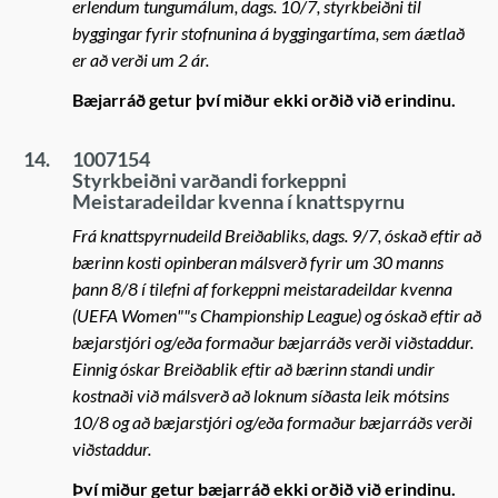
erlendum tungumálum, dags. 10/7, styrkbeiðni til
byggingar fyrir stofnunina á byggingartíma, sem áætlað
er að verði um 2 ár.
Bæjarráð getur því miður ekki orðið við erindinu.
14.
1007154
Styrkbeiðni varðandi forkeppni
Meistaradeildar kvenna í knattspyrnu
Frá knattspyrnudeild Breiðabliks, dags. 9/7, óskað eftir að
bærinn kosti opinberan málsverð fyrir um 30 manns
þann 8/8 í tilefni af forkeppni meistaradeildar kvenna
(UEFA Women""s Championship League) og óskað eftir að
bæjarstjóri og/eða formaður bæjarráðs verði viðstaddur.
Einnig óskar Breiðablik eftir að bærinn standi undir
kostnaði við málsverð að loknum síðasta leik mótsins
10/8 og að bæjarstjóri og/eða formaður bæjarráðs verði
viðstaddur.
Því miður getur bæjarráð ekki orðið við erindinu.