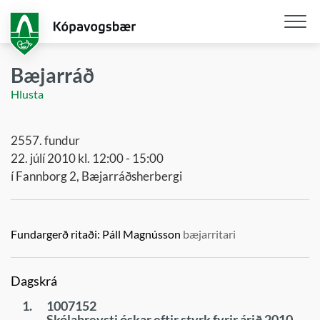
Fara
í
aðalefni
Opna
/
Bæjarráð
loka
Hlusta
snjall
2557. fundur
22. júlí 2010 kl. 12:00 - 15:00
í Fannborg 2, Bæjarráðsherbergi
Fundargerð ritaði:
Páll Magnússon
bæjarritari
Dagskrá
1.
1007152
Skólahreysti óskar eftir styrk fyrir árið 2010