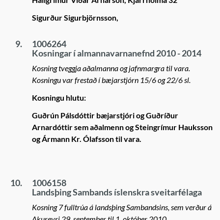
Sigurður Sigurbjörnsson,
9.
1006264
Kosningar í almannavarnanefnd 2010 - 2014
Kosning tveggja aðalmanna og jafnmargra til vara.
Kosningu var frestað í bæjarstjórn 15/6 og 22/6 sl.
Kosningu hlutu:
Guðrún Pálsdóttir bæjarstjóri og Guðríður
Arnardóttir sem aðalmenn og Steingrímur Hauksson
og Ármann Kr. Ólafsson til vara.
10.
1006158
Landsþing Sambands íslenskra sveitarfélaga
Kosning 7 fulltrúa á landsþing Sambandsins, sem verður á
Akureyri 29. september til 1. október 2010.