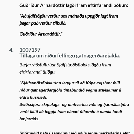
Guðríður Arnardóttir lagði fram eftirfarandi bókun:
"Að sjálfsögðu verður sex mánaða uppgjör lagt fram
þegar það verður tilbúið.
Guðríður Arnardóttir."
4.
1007197
Tillaga um niðurfellingu gatnagerðargjalda.
Bæjarráðsfulltrúar Sjálfstæðisflokks lögðu fram
eftirfarandi tillögu:
"Sjálfstæðisflokkurinn leggur til að Kópavogsbær felli
niður gatnagerðargjöld tímabundið vegna stækkunar á
eldra húsnæði.
Sviðsstjóra skipulags- og umhverfissviðs og fjármálastjóra
verði falið að leggja fram nánari útfærslu á næsta fundi
bæjarráðs.
Stjórnvöld hafa í samvinnu við aðila vinnumarkaðarins efnt