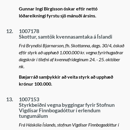
Gunnar Ingi Birgisson óskar eftir nettó
lóðareikningi fyrstu sjö mánuði ársins.
12.
1007178
Skottur, samtök kvennasamtaka á Íslandi
Frá Bryndísi Bjarnarson, fh. Skottanna, dags. 30/4, óskað
eftir styrk að upphæð 1.000.000 kr. vegna fyrirhugaðrar
dagskrár í tilefni af kvennafrídeginum 24. - 25. október
nk.
Bæjarráð samþykkir að veita styrk að upphæð
krónur 100.000.
13.
1007153
Styrkbeiðni vegna byggingar fyrir Stofnun
Vigdísar Finnbogadóttur í erlendum
tungumálum
Frá Háskóla Íslands, stofnun Vigdísar Finnbogadóttur í