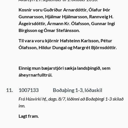
Kosnir voru Guðríður Arnardóttir, Ólafur Þór
Gunnarsson, Hjálmar Hjálmarsson, Rannveig H.
Ásgeirsdóttir, Ármann Kr. Ólafsson, Gunnar Ingi
Birgisson og Ómar Stefánsson.
Til vara voru kjörnir Hafsteinn Karlsson, Pétur
Ólafsson, Hildur Dungal og Margrét Björnsdóttir.
Einnig mun bæjarstjóri sækja landsþingið, sem
áheyrnarfulltrúi.
11.
1007133
Boðaþing 1-3, lóðaskil
Frá Húsvirki hf., dags. 8/7, lóðinni að Boðaþingi 1-3 skilað
inn.
Lagt fram.