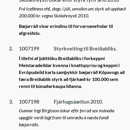
Frá Icefitness ehf., dags. í júlí, umsókn um styrk að upphæð
200.000 kr. vegna Skólahreysti 2010.
Bæjarráð vísar erindinu til forvarnanefndar til
afgreiðslu.
2.
1007199
Styrkveiting til Breiðabliks.
Í tilefni af þátttöku Breiðabliks í forkeppni
Meistaradeildar kvenna í knattspyrnu og keppni í
Evrópudeild karla samþykkir bæjarráð Kópavogs að
færa Breiðablik styrk að fjárhæð kr 100.000 sem
renni til búnaðarkaupa liðanna.
3.
1007198
Fjárhagsáætlun 2010.
Gunnar Ingi Birgisson óskar eftir því að sex mánaða
uppgjör verði lagt fram til umræðu á næsta fundi
bæjarráðs.