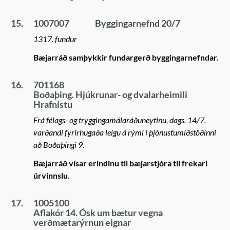
15.
1007007
Byggingarnefnd 20/7
1317. fundur
Bæjarráð samþykkir fundargerð byggingarnefndar.
16.
701168
Boðaþing. Hjúkrunar- og dvalarheimili
Hrafnistu
Frá félags- og tryggingamálaráðuneytinu, dags. 14/7,
varðandi fyrirhugaða leigu á rými í þjónustumiðstöðinni
að Boðaþingi 9.
Bæjarráð vísar erindinu til bæjarstjóra til frekari
úrvinnslu.
17.
1005100
Aflakór 14. Ósk um bætur vegna
verðmætarýrnun eignar