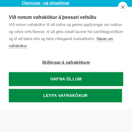
Opnunar- og símatímar
Sjá kort
Við notum vafrakökur á þessari vefsíðu
Kt. 700169-3759
Við notum vafrakökur til að safna og greina upplýsingar um notkun
Fundarmannagátt
og virkni vefsíðunnar, til að geta notað lausnir frá samfélagsmiðlum
og til að bæta efni og birta viðeigandi markaðsefni.
Nánar um
vafrakökur
Stillingar á vafrakökum
HAFNA ÖLLUM
LEYFA VAFRAKÖKUR