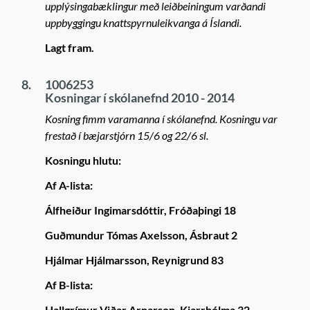
upplýsingabæklingur með leiðbeiningum varðandi
uppbyggingu knattspyrnuleikvanga á Íslandi.
Lagt fram.
8.
1006253
Kosningar í skólanefnd 2010 - 2014
Kosning fimm varamanna í skólanefnd. Kosningu var
frestað í bæjarstjórn 15/6 og 22/6 sl.
Kosningu hlutu:
Af A-lista:
Álfheiður Ingimarsdóttir, Fróðaþingi 18
Guðmundur Tómas Axelsson, Ásbraut 2
Hjálmar Hjálmarsson, Reynigrund 83
Af B-lista:
Hallgrímur Viðar Arnarson, Kjarrhólma 32