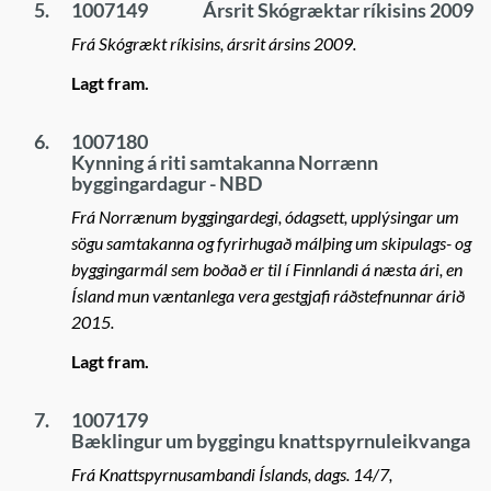
5.
1007149
Ársrit Skógræktar ríkisins 2009
Frá Skógrækt ríkisins, ársrit ársins 2009.
Lagt fram.
6.
1007180
Kynning á riti samtakanna Norrænn
byggingardagur - NBD
Frá Norrænum byggingardegi, ódagsett, upplýsingar um
sögu samtakanna og fyrirhugað málþing um skipulags- og
byggingarmál sem boðað er til í Finnlandi á næsta ári, en
Ísland mun væntanlega vera gestgjafi ráðstefnunnar árið
2015.
Lagt fram.
7.
1007179
Bæklingur um byggingu knattspyrnuleikvanga
Frá Knattspyrnusambandi Íslands, dags. 14/7,