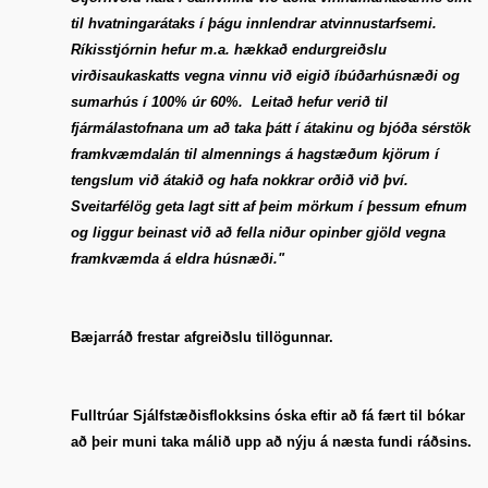
til hvatningarátaks í þágu innlendrar atvinnustarfsemi.
Ríkisstjórnin hefur m.a. hækkað endurgreiðslu
virðisaukaskatts vegna vinnu við eigið íbúðarhúsnæði og
sumarhús í 100% úr 60%. Leitað hefur verið til
fjármálastofnana um að taka þátt í átakinu og bjóða sérstök
framkvæmdalán til almennings á hagstæðum kjörum í
tengslum við átakið og hafa nokkrar orðið við því.
Sveitarfélög geta lagt sitt af þeim mörkum í þessum efnum
og liggur beinast við að fella niður opinber gjöld vegna
framkvæmda á eldra húsnæði."
Bæjarráð frestar afgreiðslu tillögunnar.
Fulltrúar Sjálfstæðisflokksins óska eftir að fá fært til bókar
að þeir muni taka málið upp að nýju á næsta fundi ráðsins.