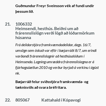
Guðmundur Freyr Sveinsson vék af fundi undir
þessum lið.
21.
1006332
Heimsendi, hesthús. Beiðni um að
frárennslislögn verði lögð að lóðarmörkum
húsanna
Frá deildarstjóra framkvæmdadeildar, dags. 16/7,
umsögn sem óskað var eftir í bæjarráði 8/7, um erindi
varðandi frárennslislagnir að hesthúsalóðum í
Heimsenda. Lagning umræddra frárennslislagna er á
fjárhagsáætlun 2010 og verður byrjað á verkinu í ágúst
nk.
Bæjarráð felur sviðsstjóra framkvæmda- og
tæknisviðs að svara bréfritara.
22.
805067
Kattahald í Kópavogi