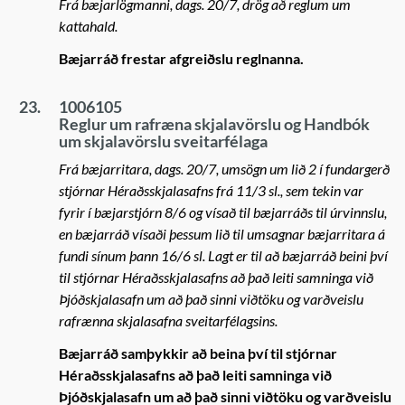
Frá bæjarlögmanni, dags. 20/7, drög að reglum um
kattahald.
Bæjarráð frestar afgreiðslu reglnanna.
23.
1006105
Reglur um rafræna skjalavörslu og Handbók
um skjalavörslu sveitarfélaga
Frá bæjarritara, dags. 20/7, umsögn um lið 2 í fundargerð
stjórnar Héraðsskjalasafns frá 11/3 sl., sem tekin var
fyrir í bæjarstjórn 8/6 og vísað til bæjarráðs til úrvinnslu,
en bæjarráð vísaði þessum lið til umsagnar bæjarritara á
fundi sínum þann 16/6 sl. Lagt er til að bæjarráð beini því
til stjórnar Héraðsskjalasafns að það leiti samninga við
Þjóðskjalasafn um að það sinni viðtöku og varðveislu
rafrænna skjalasafna sveitarfélagsins.
Bæjarráð samþykkir að beina því til stjórnar
Héraðsskjalasafns að það leiti samninga við
Þjóðskjalasafn um að það sinni viðtöku og varðveislu