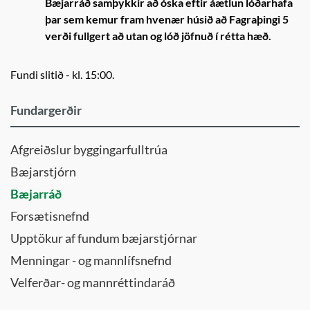
Bæjarráð samþykkir að óska eftir áætlun lóðarhafa
þar sem kemur fram hvenær húsið að Fagraþingi 5
verði fullgert að utan og lóð jöfnuð í rétta hæð.
Fundi slitið - kl. 15:00.
Fundargerðir
Afgreiðslur byggingarfulltrúa
Bæjarstjórn
Bæjarráð
Forsætisnefnd
Upptökur af fundum bæjarstjórnar
Menningar - og mannlífsnefnd
Velferðar- og mannréttindaráð