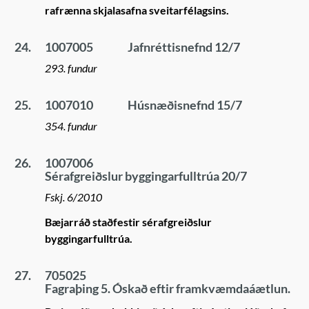
rafrænna skjalasafna sveitarfélagsins.
24.
1007005
Jafnréttisnefnd 12/7
293. fundur
25.
1007010
Húsnæðisnefnd 15/7
354. fundur
26.
1007006
Sérafgreiðslur byggingarfulltrúa 20/7
Fskj. 6/2010
Bæjarráð staðfestir sérafgreiðslur
byggingarfulltrúa.
27.
705025
Fagraþing 5. Óskað eftir framkvæmdaáætlun.