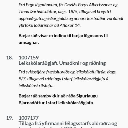
Frá Ergo lögmönnum, fh. Davíðs Freys Albertssonar og
Tinnu Þórhallsdóttur, dags. 18/5, tillaga að breyttri
upphæð gatnagerðargjalda og annars kostnaðar varðandi
yfirtöku lóðarinnar að Aflakór 14.
Bæjarráð vísar erindinu til bæjarlögmanns til
umsagnar.
18.
1007159
Leikskólaráðgjafi. Umsóknir og ráðning
Frá sviðsstjóra fræðslusviðs og leikskólafulltrúa, dags.
9/7, tillaga að ráðningu í starf leikskólaráðgjafa á
leikskólaskrifstofu.
Bæjarráð samþykkir að ráða Sigurlaugu
Bjarnadóttur í starf leikskólaráðgjafa.
19.
1007177
Tillaga frá yfirmanni félagsstarfs aldraðra og