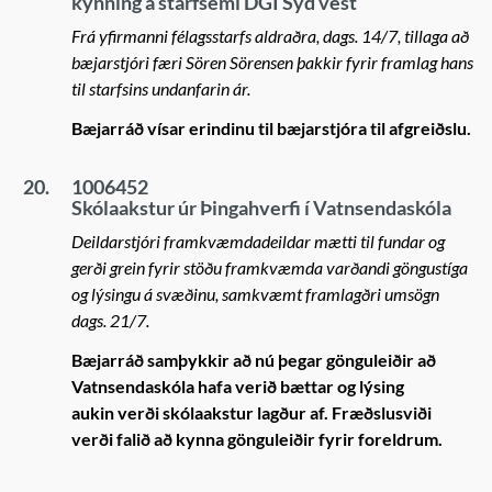
kynning á starfsemi DGI Syd vest
Frá yfirmanni félagsstarfs aldraðra, dags. 14/7, tillaga að
bæjarstjóri færi Sören Sörensen þakkir fyrir framlag hans
til starfsins undanfarin ár.
Bæjarráð vísar erindinu til bæjarstjóra til afgreiðslu.
20.
1006452
Skólaakstur úr Þingahverfi í Vatnsendaskóla
Deildarstjóri framkvæmdadeildar mætti til fundar og
gerði grein fyrir stöðu framkvæmda varðandi göngustíga
og lýsingu á svæðinu, samkvæmt framlagðri umsögn
dags. 21/7.
Bæjarráð samþykkir að nú þegar gönguleiðir að
Vatnsendaskóla hafa verið bættar og lýsing
aukin verði skólaakstur lagður af. Fræðslusviði
verði falið að kynna gönguleiðir fyrir foreldrum.