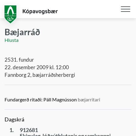
Fara
í
aðalefni
Opna
/
Bæjarráð
loka
Hlusta
snjall
2531. fundur
22. desember 2009 kl. 12:00
Fannborg 2, bæjarráðsherbergi
Fundargerð ritaði:
Páll Magnússon
bæjarritari
Dagskrá
1.
912681
Skipulag, lóðaúthlutanir og samkeppni