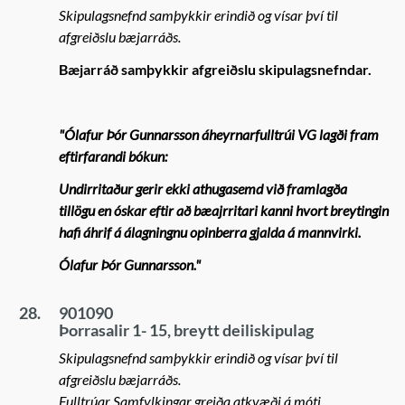
Skipulagsnefnd samþykkir erindið og vísar því til
afgreiðslu bæjarráðs.
Bæjarráð samþykkir afgreiðslu skipulagsnefndar.
"Ólafur Þór Gunnarsson áheyrnarfulltrúi VG lagði fram
eftirfarandi bókun:
Undirritaður gerir ekki athugasemd við framlagða
tillögu en óskar eftir að bæajrritari kanni hvort breytingin
hafi áhrif á álagningnu opinberra gjalda á mannvirki.
Ólafur Þór Gunnarsson."
28.
901090
Þorrasalir 1- 15, breytt deiliskipulag
Skipulagsnefnd samþykkir erindið og vísar því til
afgreiðslu bæjarráðs.
Fulltrúar Samfylkingar greiða atkvæði á móti