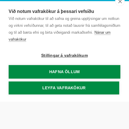
Sjá kort
Við notum vafrakökur á þessari vefsíðu
Kt. 700169-3759
Við notum vafrakökur til að safna og greina upplýsingar um notkun
Fundarmannagátt
og virkni vefsíðunnar, til að geta notað lausnir frá samfélagsmiðlum
og til að bæta efni og birta viðeigandi markaðsefni.
Nánar um
vafrakökur
Stillingar á vafrakökum
HAFNA ÖLLUM
LEYFA VAFRAKÖKUR