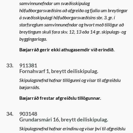
samvinnunefndar um svæðisskipulag
höfuðborgarsvæðisins að afgreiða og fjalla um breytingar
á svæðisskipulagi höfuðborgarsvæðisins sbr. 3. gr. í
starfsreglum samvinnunefndar og hvort með tillögur að
breytingum skuli fara skv. 12, 13 eða 14 gr. skipulags- og
byggingarlaga.
Bæjarráð gerir ekki athugasemdir við erindið.
33.
911381
Fornahvarf 1, breytt deiliskipulag.
Skipulagsnefnd hafnar tillögunni og vísar til afgreiðslu
bæjarráðs.
Bæjarráð frestar afgreiðslu tillögunnar.
34.
903148
Grundarsmári 16, breytt deiliskipulag.
Skipulagsnefnd hafnar erindinu og vísar því til afgreiðslu