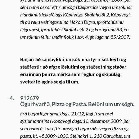
sem hann óskar eftir umsögn bæjarráðs vegna umsóknar
Handknattleiksfélags Kópavogs, Skálaheiði 2, Kópavogi,
til að reka veitingasalina Hákon Digra, íþróttahúsinu
Digranesi, íþróttahúsi Skálaheiði 2 og Furugrund 83, en
umsóknin fellur undir flokk I sbr. 4. gr. laga nr. 85/2007.
Bæjarráð samþykkir umsóknina fyrir sitt leyti og
staðfestir að afgreiðslutími og staðsetning staðar
eru innan þeirra marka sem reglur og skipulag
sveitarfélagins segja til um.
4.
912679
Ögurhvarf 3, Pizza og Pasta. Beiðni um umsögn.
Frá bæjarlögmanni, dags. 21/12, lagt fram bréf
sýslumannsins í Kópavogi dags. 16. desember 2009, þar
sem hann óskar eftir umsögn bæjarráðs vegna Pizza og
pasta, kt. 481009-1030, Steinakri 1, 210 Garðabæ, um