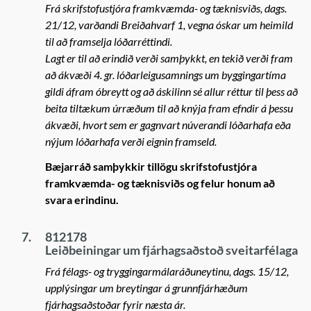
Frá skrifstofustjóra framkvæmda- og tæknisviðs, dags.
21/12, varðandi Breiðahvarf 1, vegna óskar um heimild
til að framselja lóðarréttindi.
Lagt er til að erindið verði samþykkt, en tekið verði fram
að ákvæði 4. gr. lóðarleigusamnings um byggingartíma
gildi áfram óbreytt og að áskilinn sé allur réttur til þess að
beita tiltækum úrræðum til að knýja fram efndir á þessu
ákvæði, hvort sem er gagnvart núverandi lóðarhafa eða
nýjum lóðarhafa verði eignin framseld.
Bæjarráð samþykkir tillögu skrifstofustjóra
framkvæmda- og tæknisviðs og felur honum að
svara erindinu.
7.
812178
Leiðbeiningar um fjárhagsaðstoð sveitarfélaga
Frá félags- og tryggingarmálaráðuneytinu, dags. 15/12,
upplýsingar um breytingar á grunnfjárhæðum
fjárhagsaðstoðar fyrir næsta ár.