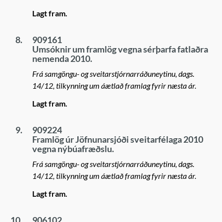
Lagt fram.
8.
909161
Umsóknir um framlög vegna sérþarfa fatlaðra
nemenda 2010.
Frá samgöngu- og sveitarstjórnarráðuneytinu, dags.
14/12, tilkynning um áætlað framlag fyrir næsta ár.
Lagt fram.
9.
909224
Framlög úr Jöfnunarsjóði sveitarfélaga 2010
vegna nýbúafræðslu.
Frá samgöngu- og sveitarstjórnarráðuneytinu, dags.
14/12, tilkynning um áætlað framlag fyrir næsta ár.
Lagt fram.
10.
906102