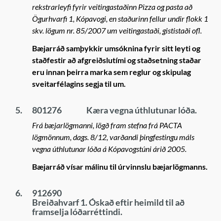
rekstrarleyfi fyrir veitingastaðinn Pizza og pasta að
Ögurhvarfi 1, Kópavogi, en staðurinn fellur undir flokk 1
skv. lögum nr. 85/2007 um veitingastaði, gististaði ofl.
Bæjarráð samþykkir umsóknina fyrir sitt leyti og
staðfestir að afgreiðslutími og staðsetning staðar
eru innan þeirra marka sem reglur og skipulag
sveitarfélagins segja til um.
5.
801276
Kæra vegna úthlutunar lóða.
Frá bæjarlögmanni, lögð fram stefna frá PACTA
lögmönnum, dags. 8/12, varðandi þingfestingu máls
vegna úthlutunar lóða á Kópavogstúni árið 2005.
Bæjarráð vísar málinu til úrvinnslu bæjarlögmanns.
6.
912690
Breiðahvarf 1. Óskað eftir heimild til að
framselja lóðarréttindi.