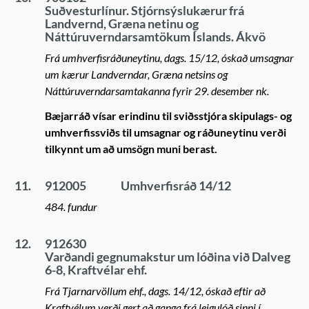
Suðvesturlínur. Stjórnsýslukærur frá
Landvernd, Græna netinu og
Náttúruverndarsamtökum Íslands. Ákvö
Frá umhverfisráðuneytinu, dags. 15/12, óskað umsagnar
um kærur Landverndar, Græna netsins og
Náttúruverndarsamtakanna fyrir 29. desember nk.
Bæjarráð vísar erindinu til sviðsstjóra skipulags- og
umhverfissviðs til umsagnar og ráðuneytinu verði
tilkynnt um að umsögn muni berast.
11.
912005
Umhverfisráð 14/12
484. fundur
12.
912630
Varðandi gegnumakstur um lóðina við Dalveg
6-8, Kraftvélar ehf.
Frá Tjarnarvöllum ehf., dags. 14/12, óskað eftir að
Kraftvélum verði gert að ganga frá leigulóð sinni í