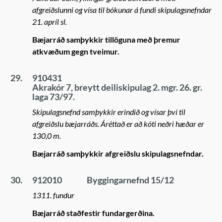
afgreiðslunni og vísa til bókunar á fundi skipulagsnefndar
21. apríl sl.
Bæjarráð samþykkir tillöguna með þremur
atkvæðum gegn tveimur.
29.
910431
Akrakór 7, breytt deiliskipulag 2. mgr. 26. gr.
laga 73/97.
Skipulagsnefnd samþykkir erindið og vísar því til
afgreiðslu bæjarráðs. Áréttað er að kóti neðri hæðar er
130,0 m.
Bæjarráð samþykkir afgreiðslu skipulagsnefndar.
30.
912010
Byggingarnefnd 15/12
1311. fundur
Bæjarráð staðfestir fundargerðina.