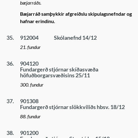
bæjarráðs.
Bæjarráð samþykkir afgreiðslu skipulagsnefndar og
hafnar erindinu.
35.
912004
Skólanefnd 14/12
21. fundur
36.
904120
Fundargerð stjórnar skíðasvæða
höfuðborgarsvæðisins 25/11
300. fundur
37.
901308
Fundargerð stjórnar slökkviliðs hbsv. 18/12
88. fundur
38.
901200