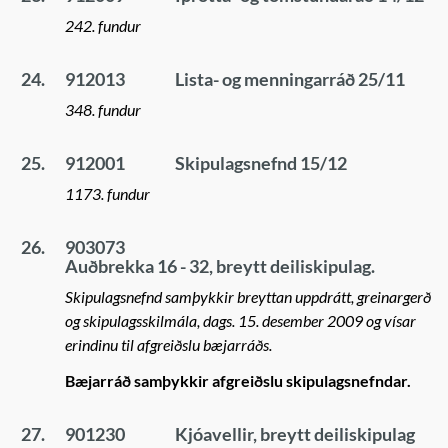
242. fundur
24.
912013
Lista- og menningarráð 25/11
348. fundur
25.
912001
Skipulagsnefnd 15/12
1173. fundur
26.
903073
Auðbrekka 16 - 32, breytt deiliskipulag.
Skipulagsnefnd samþykkir breyttan uppdrátt, greinargerð
og skipulagsskilmála, dags. 15. desember 2009 og vísar
erindinu til afgreiðslu bæjarráðs.
Bæjarráð samþykkir afgreiðslu skipulagsnefndar.
27.
901230
Kjóavellir, breytt deiliskipulag