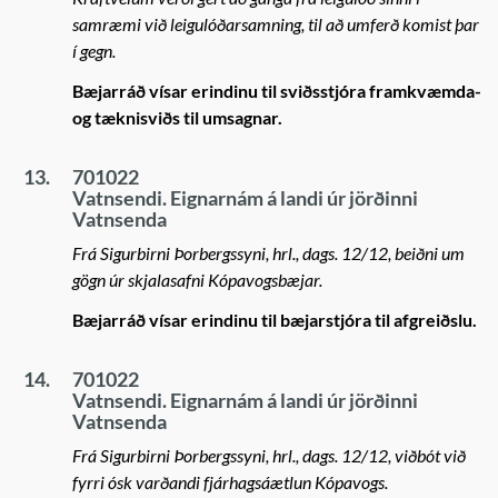
samræmi við leigulóðarsamning, til að umferð komist þar
í gegn.
Bæjarráð vísar erindinu til sviðsstjóra framkvæmda-
og tæknisviðs til umsagnar.
13.
701022
Vatnsendi. Eignarnám á landi úr jörðinni
Vatnsenda
Frá Sigurbirni Þorbergssyni, hrl., dags. 12/12, beiðni um
gögn úr skjalasafni Kópavogsbæjar.
Bæjarráð vísar erindinu til bæjarstjóra til afgreiðslu.
14.
701022
Vatnsendi. Eignarnám á landi úr jörðinni
Vatnsenda
Frá Sigurbirni Þorbergssyni, hrl., dags. 12/12, viðbót við
fyrri ósk varðandi fjárhagsáætlun Kópavogs.