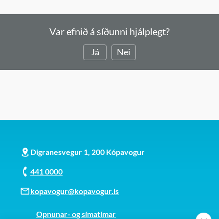
Var efnið á síðunni hjálplegt?
Já
Nei
Digranesvegur 1, 200 Kópavogur
441 0000
kopavogur@kopavogur.is
Opnunar- og símatímar