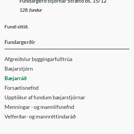
Fundargerð stjórnar Strætó bs. 15/12
128. fundur
Fundi slitið.
Fundargerðir
Afgreiðslur byggingarfulltrúa
Bæjarstjórn
Bæjarráð
Forsætisnefnd
Upptökur af fundum bæjarstjórnar
Menningar - og mannlífsnefnd
Velferðar- og mannréttindaráð