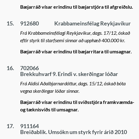
Bæjarráð vísar erindinu til bæjarstjóra til afgreiðslu.
15.
912680
Krabbameinsfélag Reykjavíkur
Frá Krabbameinsfélagi Reykjavíkur, dags. 17/12, óskað
eftir styrk til starfsemi sinnar að upphæð 400.000 kr.
Bæjarráð vísar erindinu til bæjarritara til umsagnar.
16.
702066
Brekkuhvarf 9. Erindi v. skerðingar lóðar
Frá Aldísi Aðalbjarnardóttur, dags. 15/12, óskað bóta
vegna skerðingar lóðar sinnar.
Bæjarráð vísar erindinu til sviðsstjóra framkvæmda-
og tæknisviðs til umsagnar.
17.
911164
Breiðablik. Umsókn um styrk fyrir árið 2010