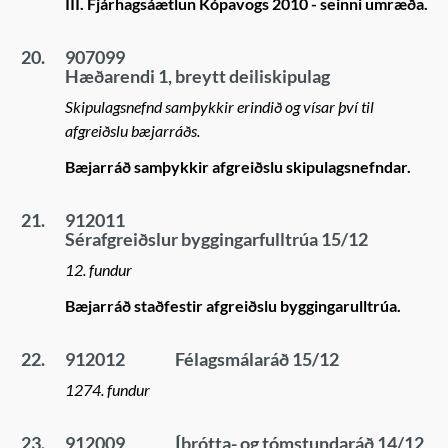
III. Fjárhagsáætlun Kópavogs 2010 - seinni umræða.
20.
907099
Hæðarendi 1, breytt deiliskipulag
Skipulagsnefnd samþykkir erindið og vísar því til
afgreiðslu bæjarráðs.
Bæjarráð samþykkir afgreiðslu skipulagsnefndar.
21.
912011
Sérafgreiðslur byggingarfulltrúa 15/12
12. fundur
Bæjarráð staðfestir afgreiðslu byggingarulltrúa.
22.
912012
Félagsmálaráð 15/12
1274. fundur
23.
912009
Íþrótta- og tómstundaráð 14/12