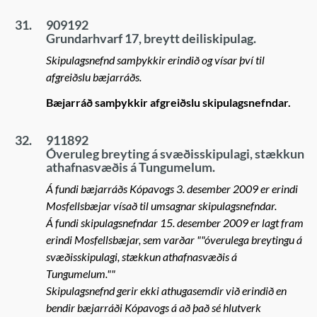
31.
909192
Grundarhvarf 17, breytt deiliskipulag.
Skipulagsnefnd samþykkir erindið og vísar því til
afgreiðslu bæjarráðs.
Bæjarráð samþykkir afgreiðslu skipulagsnefndar.
32.
911892
Óveruleg breyting á svæðisskipulagi, stækkun
athafnasvæðis á Tungumelum.
Á fundi bæjarráðs Kópavogs 3. desember 2009 er erindi
Mosfellsbæjar vísað til umsagnar skipulagsnefndar.
Á fundi skipulagsnefndar 15. desember 2009 er lagt fram
erindi Mosfellsbæjar, sem varðar ""óverulega breytingu á
svæðisskipulagi, stækkun athafnasvæðis á
Tungumelum.""
Skipulagsnefnd gerir ekki athugasemdir við erindið en
bendir bæjarráði Kópavogs á að það sé hlutverk