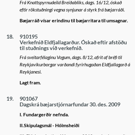
Frá Knattspyrnudeild Breiðabliks, dags. 16/12, óskað
eftir rökstuðningi vegna synjunar á styrk frá bæjarráði.
Bæjarráð vísar erindinu til bæjarritara til umsagnar.
18.
910195
Verkefnið Eldfjallagarður. Óskað eftir afstöðu
til stuðnings við verkefnið.
Frá sveitarfélaginu Vogum, dags. 8/12, afrit af bréfi til
Reykjavíkurborgar varðandi fyrirhugaðan Eldfjallagarð á
Reykjanesi.
Lagt fram.
19.
901067
Dagskrá bæjarstjórnarfundar 30. des. 2009
I. Fundargerðir nefnda.
II.Skipulagsmál - Hólmsheiði