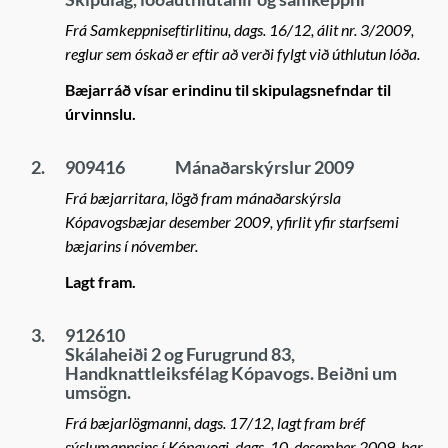
Frá Samkeppniseftirlitinu, dags. 16/12, álit nr. 3/2009,
reglur sem óskað er eftir að verði fylgt við úthlutun lóða.
Bæjarráð vísar erindinu til skipulagsnefndar til
úrvinnslu.
2.
909416
Mánaðarskýrslur 2009
Frá bæjarritara, lögð fram mánaðarskýrsla
Kópavogsbæjar desember 2009, yfirlit yfir starfsemi
bæjarins í nóvember.
Lagt fram.
3.
912610
Skálaheiði 2 og Furugrund 83,
Handknattleiksfélag Kópavogs. Beiðni um
umsögn.
Frá bæjarlögmanni, dags. 17/12, lagt fram bréf
sýslumannsins í Kópavogi, dags. 10. desember 2009, þar