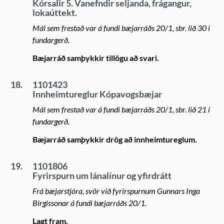
Kórsalir 5. Vanefndir seljanda, frágangur,
lokaúttekt.
Mál sem frestað var á fundi bæjarráðs 20/1, sbr. lið 30 í
fundargerð.
Bæjarráð samþykkir tillögu að svari.
18.
1101423
Innheimtureglur Kópavogsbæjar
Mál sem frestað var á fundi bæjarráðs 20/1, sbr. lið 21 í
fundargerð.
Bæjarráð samþykkir drög að innheimtureglum.
19.
1101806
Fyrirspurn um lánalínur og yfirdrátt
Frá bæjarstjóra, svör við fyrirspurnum Gunnars Inga
Birgissonar á fundi bæjarráðs 20/1.
Lagt fram.