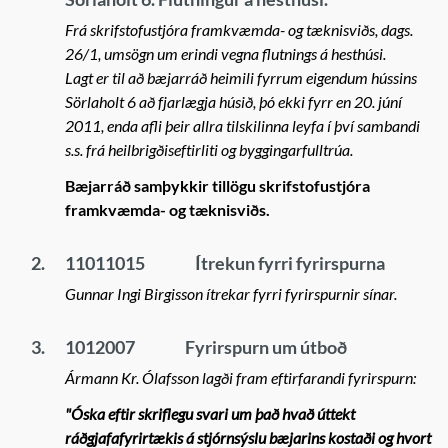
Frá skrifstofustjóra framkvæmda- og tæknisviðs, dags.
26/1, umsögn um erindi vegna flutnings á hesthúsi.
Lagt er til að bæjarráð heimili fyrrum eigendum hússins
Sörlaholt 6 að fjarlægja húsið, þó ekki fyrr en 20. júní
2011, enda afli þeir allra tilskilinna leyfa í því sambandi
s.s. frá heilbrigðiseftirliti og byggingarfulltrúa.
Bæjarráð samþykkir tillögu skrifstofustjóra
framkvæmda- og tæknisviðs.
2.
11011015
Ítrekun fyrri fyrirspurna
Gunnar Ingi Birgisson ítrekar fyrri fyrirspurnir sínar.
3.
1012007
Fyrirspurn um útboð
Ármann Kr. Ólafsson lagði fram eftirfarandi fyrirspurn:
"
Óska eftir skriflegu svari um það hvað úttekt
ráðgjafafyrirtækis á stjórnsýslu bæjarins kostaði og hvort