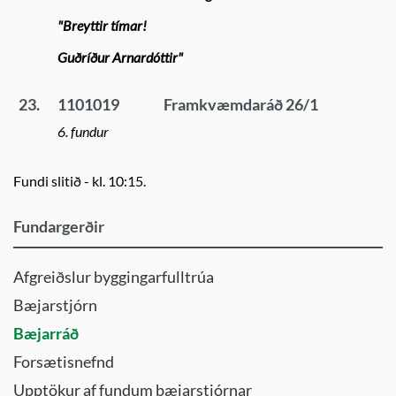
"Breyttir tímar!
Guðríður Arnardóttir"
23.
1101019
Framkvæmdaráð 26/1
6. fundur
Fundi slitið - kl. 10:15.
Fundargerðir
Afgreiðslur byggingarfulltrúa
Bæjarstjórn
Bæjarráð
Forsætisnefnd
Upptökur af fundum bæjarstjórnar