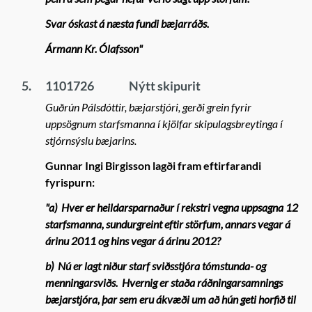
Svar óskast á næsta fundi bæjarráðs.
Ármann Kr. Ólafsson"
5.
1101726
Nýtt skipurit
Guðrún Pálsdóttir, bæjarstjóri, gerði grein fyrir
uppsögnum starfsmanna í kjölfar skipulagsbreytinga í
stjórnsýslu bæjarins.
Gunnar Ingi Birgisson lagði fram eftirfarandi
fyrispurn:
"
a)
Hver er heildarsparnaður í rekstri vegna uppsagna 12
starfsmanna, sundurgreint eftir störfum, annars vegar á
árinu 2011 og hins vegar á árinu 2012?
b)
Nú er lagt niður starf sviðsstjóra tómstunda- og
menningarsviðs.
Hvernig er staða ráðningarsamnings
bæjarstjóra, þar sem eru ákvæði um að hún geti horfið til