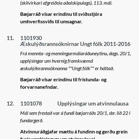
(skilvirkari afgreiðsla aðalskipulags), 113. mál.
Bæjarráð vísar erindinu til sviðsstjóra
umhverfissviðs til umsagnar.
11.
1101930
Æskulýðsrannsóknirnar Ungt fólk 2011-2016
Frá mennta- og menningarmálaráðuneytinu, dags. 20/1,
upplýsingar um hvernig framkvæmd
æskulýðsrannsóknanna ""Ungt fólk"" er háttað.
Bæjarráð vísar erindinu til frístunda- og
forvarnanefndar.
12.
1101078
Upplýsingar um atvinnulausa
Mál sem frestað var á fundi bæjarráðs 20/1, sbr. lið 22 í
fundargerð.
Atvinnuráðgjafar mættu á fundinn og gerðu grein
fyrir upplýsingum um atvinnuleysi.