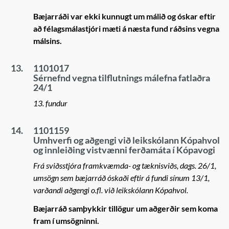
Bæjarráði var ekki kunnugt um málið og óskar eftir
að félagsmálastjóri mæti á næsta fund ráðsins vegna
málsins.
13.
1101017
Sérnefnd vegna tilflutnings málefna fatlaðra
24/1
13. fundur
14.
1101159
Umhverfi og aðgengi við leikskólann Kópahvol
og innleiðing vistvænni ferðamáta í Kópavogi
Frá sviðsstjóra framkvæmda- og tæknisviðs, dags. 26/1,
umsögn sem bæjarráð óskaði eftir á fundi sínum 13/1,
varðandi aðgengi o.fl. við leikskólann Kópahvol.
Bæjarráð samþykkir tillögur um aðgerðir sem koma
fram í umsögninni.