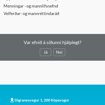
Menningar - og mannlífsnefnd
Velferðar- og mannréttindaráð
Var efnið á síðunni hjálplegt?
Já
Nei
Digranesvegur 1, 200 Kópavogur