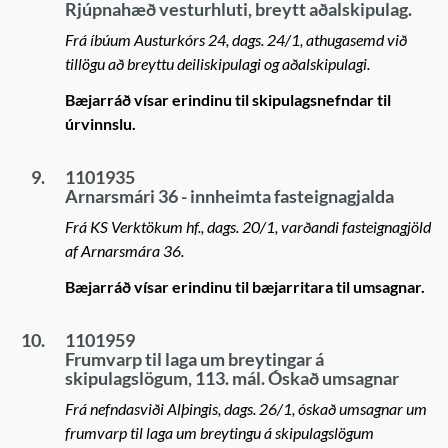
Rjúpnahæð vesturhluti, breytt aðalskipulag.
Frá íbúum Austurkórs 24, dags. 24/1, athugasemd við
tillögu að breyttu deiliskipulagi og aðalskipulagi.
Bæjarráð vísar erindinu til skipulagsnefndar til
úrvinnslu.
9.
1101935
Arnarsmári 36 - innheimta fasteignagjalda
Frá KS Verktökum hf., dags. 20/1, varðandi fasteignagjöld
af Arnarsmára 36.
Bæjarráð vísar erindinu til bæjarritara til umsagnar.
10.
1101959
Frumvarp til laga um breytingar á
skipulagslögum, 113. mál. Óskað umsagnar
Frá nefndasviði Alþingis, dags. 26/1, óskað umsagnar um
frumvarp til laga um breytingu á skipulagslögum