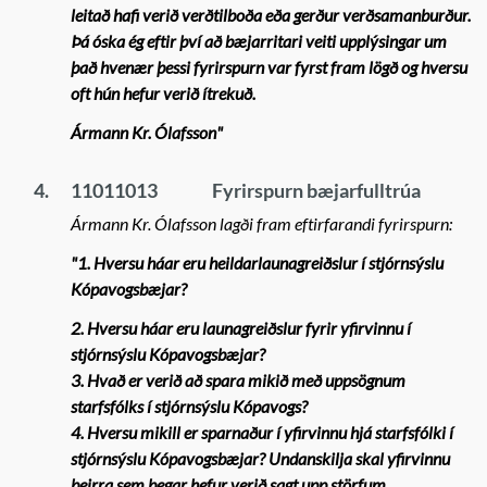
leitað hafi verið verðtilboða eða gerður verðsamanburður.
Þá óska ég eftir því að bæjarritari veiti upplýsingar um
það hvenær þessi fyrirspurn var fyrst fram lögð og hversu
oft hún hefur verið ítrekuð.
Ármann Kr. Ólafsson"
4.
11011013
Fyrirspurn bæjarfulltrúa
Ármann Kr. Ólafsson lagði fram eftirfarandi fyrirspurn:
"
1. Hversu háar eru heildarlaunagreiðslur í stjórnsýslu
Kópavogsbæjar?
2. Hversu háar eru launagreiðslur fyrir yfirvinnu í
stjórnsýslu Kópavogsbæjar?
3. Hvað er verið að spara mikið með uppsögnum
starfsfólks í stjórnsýslu Kópavogs?
4. Hversu mikill er sparnaður í yfirvinnu hjá starfsfólki í
stjórnsýslu Kópavogsbæjar? Undanskilja skal yfirvinnu
þeirra sem þegar hefur verið sagt upp störfum.