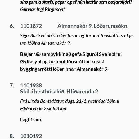
síns gamla starfs, þegar og ef hún hættir sem bæjarstjóri?
Gunnar Ingi Birgisson"
6.
1101872
Almannakór 9. Lóðarumsókn.
Sigurður Sveinbjörn Gylfason og Jórunn Jónsdóttir sækja
um lóðina Almannakór 9.
Bæjarráð samþykkir að gefa Sigurði Sveinbirni
Gylfasyni og Jórunni Jónsdóttur kost á
byggingarrétti lóðarinnar Almannakór 9.
7.
1101938
Skil á hesthúsalóð, Hlíðarenda 2
Frá Lindu Bentsdóttur, dags. 21/1, hesthúsalóðinni
Hlíðarenda 2 skilað inn.
Lagt fram.
8.
1010192