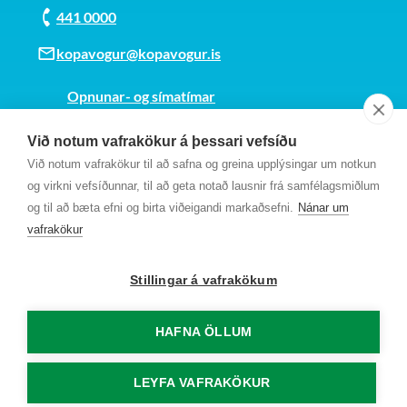
441 0000
kopavogur@kopavogur.is
Opnunar- og símatímar
Sjá kort
Við notum vafrakökur á þessari vefsíðu
Kt. 700169-3759
Við notum vafrakökur til að safna og greina upplýsingar um notkun
Fundarmannagátt
og virkni vefsíðunnar, til að geta notað lausnir frá samfélagsmiðlum
og til að bæta efni og birta viðeigandi markaðsefni.
Nánar um
vafrakökur
Stillingar á vafrakökum
HAFNA ÖLLUM
LEYFA VAFRAKÖKUR