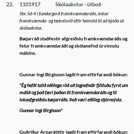
22.
1101917
Skólaakstur - útboð
Sbr. lið 4 í fundargerð framkvæmdaráðs, óskar
framkvæmda- og tæknisvið eftir heimild til að bjóða út
skólaakstur.
Bæjarráð staðfestir afgreiðslu framkvæmdaráðs og
felur framkvæmdaráði og skólanefnd úrvinnslu
málsins.
Gunnar Ingi Birgisson lagði fram eftirfarandi bókun:
"Ég hefði talið eðlilega röð að fagnefndir fjölluðu fyrst um
málið og það færi þaðan til framkvæmdaráðs og til
lokaafgreiðslu bæjarráðs. Það væri eðlileg stjórnsýsla.
Gunnar Ingi Birgisson"
Guðríður Arnardóttir lagði fram eftirfarandi bókun: