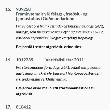
15.
909258
Framkvæmdir við félags-, fræðslu- og
þjónustuhús í Guðmundarlundi.
Frá sviðsstjóra framkvæmda- og tæknisviðs, dags. 24/1,
umsögn, sem bæjarráð óskaði eftir á fundi sínum 16/12,
varðandi styrkbeiðni Skógræktarfélags Kópavogs.
Bæjarráð frestar afgreiðslu erindisins.
16.
1012239
Verkfallslistar 2011
Frá starfsmannastjóra, dags. 26/1, óskað samþykkis á
auglýsingu um skrá yfir þau störf hjá Kópavogsbæ, sem
eru undanskilin verkfallsheimild.
Bæjarráð vísar málinu til starfsmannastjóra til
afgreiðslu.
17.
810412