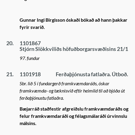
Gunnar Ingi Birgisson óskaði bókað að hann þakkar
fyrir svarið.
20.
1101867
Stjórn Slökkviliðs höfuðborgarsvæðisins 21/1
97. fundur
21.
1101918
Ferðaþjónusta fatlaðra. Útboð.
Sbr. lið 5 í fundargerð framkvæmdaráðs, óskar
framkvæmda- og tæknisvið eftir heimild til að bjóða út
ferðaþjónustu fatlaðra.
Bæjarráð staðfestir afgreiðslu framkvæmdaráðs og
felur framkvæmdaráði og félagsmálaráði úrvinnslu
málsins.