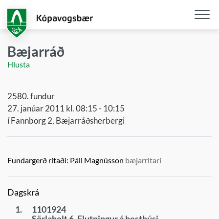
Fara
í
aðalefni
Opna
/
Bæjarráð
loka
Hlusta
snjall
2580. fundur
27. janúar 2011 kl. 08:15 - 10:15
í Fannborg 2, Bæjarráðsherbergi
Fundargerð ritaði:
Páll Magnússon
bæjarritari
Dagskrá
1.
1101924
Sörlaholt 6. Flutningur á hesthúsi.