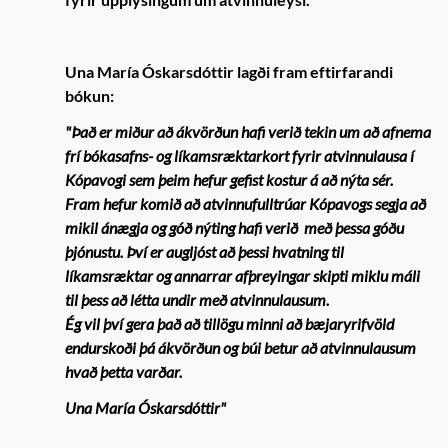
Una María Óskarsdóttir lagði fram eftirfarandi
bókun:
"Það er miður að ákvörðun hafi verið tekin um að afnema
frí bókasafns- og líkamsræktarkort fyrir atvinnulausa í
Kópavogi sem þeim hefur gefist kostur á að nýta sér.
Fram hefur komið að atvinnufulltrúar Kópavogs segja að
mikil ánægja og góð nýting hafi verið
með þessa góðu
þjónustu. Því er augljóst að þessi hvatning til
líkamsræktar og annarrar afþreyingar skipti miklu máli
til þess að létta undir með atvinnulausum.
Ég vil því gera það að tillögu minni að bæjaryrifvöld
endurskoði þá ákvörðun og búi betur að atvinnulausum
hvað þetta varðar.
Una María Óskarsdóttir"