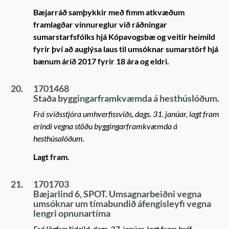
Bæjarráð samþykkir með fimm atkvæðum
framlagðar vinnureglur við ráðningar
sumarstarfsfólks hjá Kópavogsbæ og veitir heimild
fyrir því að auglýsa laus til umsóknar sumarstörf hjá
bænum árið 2017 fyrir 18 ára og eldri.
20.
1701468
Staða byggingarframkvæmda á hesthúslóðum.
Frá sviðsstjóra umhverfissviðs, dags. 31. janúar, lagt fram
erindi vegna stöðu byggingarframkvæmda á
hesthúsalóðum.
Lagt fram.
21.
1701703
Bæjarlind 6, SPOT. Umsagnarbeiðni vegna
umsóknar um tímabundið áfengisleyfi vegna
lengri opnunartíma
Frá lögfræðideild, dags. 27. janúar, lagt fram bréf