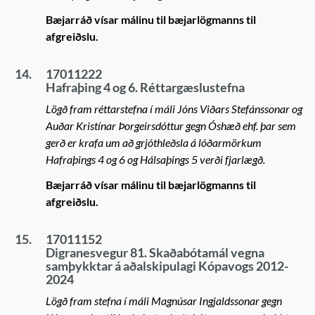
Bæjarráð vísar málinu til bæjarlögmanns til
afgreiðslu.
14.
17011222
Hafraþing 4 og 6. Réttargæslustefna
Lögð fram réttarstefna í máli Jóns Viðars Stefánssonar og
Auðar Kristínar Þorgeirsdóttur gegn Óshæð ehf. þar sem
gerð er krafa um að grjóthleðsla á lóðarmörkum
Hafraþings 4 og 6 og Hálsaþings 5 verði fjarlægð.
Bæjarráð vísar málinu til bæjarlögmanns til
afgreiðslu.
15.
17011152
Digranesvegur 81. Skaðabótamál vegna
samþykktar á aðalskipulagi Kópavogs 2012-
2024
Lögð fram stefna í máli Magnúsar Ingjaldssonar gegn