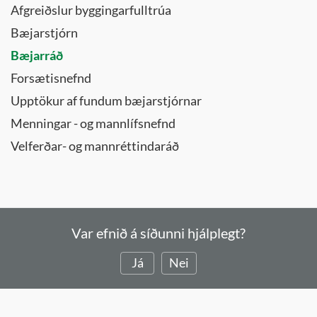
Afgreiðslur byggingarfulltrúa
Bæjarstjórn
Bæjarráð
Forsætisnefnd
Upptökur af fundum bæjarstjórnar
Menningar - og mannlífsnefnd
Velferðar- og mannréttindaráð
Var efnið á síðunni hjálplegt?
Já
Nei