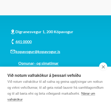
Digranesvegur 1, 200 Kópavogur
441 0000
kopavogur@kopavogur.is
Opnunar- og símatímar
Sjá kort
Við notum vafrakökur á þessari vefsíðu
Kt. 700169-3759
Við notum vafrakökur til að safna og greina upplýsingar um notkun
Fundarmannagátt
og virkni vefsíðunnar, til að geta notað lausnir frá samfélagsmiðlum
og til að bæta efni og birta viðeigandi markaðsefni.
Nánar um
vafrakökur