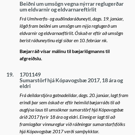
Beiðni um umsögn vegna nýrrar reglugerðar
um eldvarnir og eldvarnareftirlit
Frá Umhverfis- og auðlindaráðuneyti, dags. 19. janúar,
lögð fram beiðni um umsögn um nýja reglugerð um
eldvarnir og eldvarnaeftirlit. Óskað er eftir að umsögn
berist ráðuneytinu eigi síðar en 10. febrúar nk.
Bæjarráð vísar málinu til bæjarlögmanns til
afgreiðslu.
19.
1701149
Sumarstörf hjá Kópavogsbæ 2017, 18 ára og
eldri
Frá deildarstjóra gatnadeildar, dags. 20. janúar, lagt fram
erindi þar sem óskað er eftir heimild bæjarráðs til að
auglýsa laus til umsóknar sumarstörf hjá Kópavogsbæ
árið 2017 fyrir 18 ára og eldri. Einnig er lagt til að
framlagðar vinnureglur við ráðningar sumarstarfsfólks
hjá Kópavogsbæ 2017 verði samþykktar.