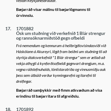
vestan Reykjanesbrautar.
Bæjarráð vísar málinu til bæjarlögmanns til
úrvinnslu.
17.
1701882
Ósk um stuðning við verkefnið 1 Blár strengur
og rannsóknarmiðstöð gegn ofbeldi
Frá nemendum og kennurum á heilbrigðisvísindasviði við
Háskólann á Akureyri, lögð fram beiðni um stuðning til að
styrkja átaksverkefnið "1 Blár strengur" sem er ætlað að
vekja athygli á kynferðisofbeldi gagnvart drengjum, m.a.
vegna ráðstefnuhalds, tónlistaratriða og vinnusmiðju auk
þess sem útbúið verður kynningarefni og ítarefni til
dreifingar.
Bæjarráð samþykkir með fimm atkvæðum að vísa
erindinu til bæjarritara til afgreiðslu.
18.
1701892