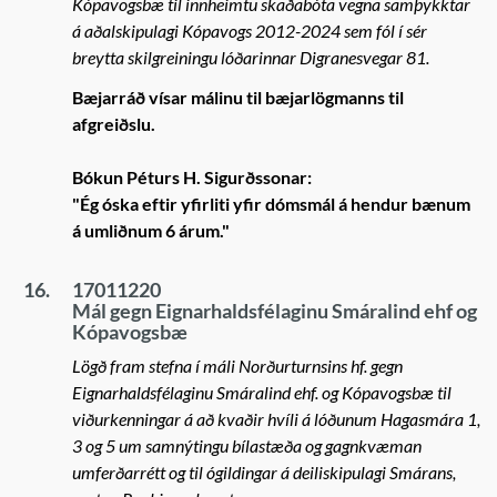
Kópavogsbæ til innheimtu skaðabóta vegna samþykktar
á aðalskipulagi Kópavogs 2012-2024 sem fól í sér
breytta skilgreiningu lóðarinnar Digranesvegar 81.
Bæjarráð vísar málinu til bæjarlögmanns til
afgreiðslu.
Bókun Péturs H. Sigurðssonar:
"Ég óska eftir yfirliti yfir dómsmál á hendur bænum
á umliðnum 6 árum."
16.
17011220
Mál gegn Eignarhaldsfélaginu Smáralind ehf og
Kópavogsbæ
Lögð fram stefna í máli Norðurturnsins hf. gegn
Eignarhaldsfélaginu Smáralind ehf. og Kópavogsbæ til
viðurkenningar á að kvaðir hvíli á lóðunum Hagasmára 1,
3 og 5 um samnýtingu bílastæða og gagnkvæman
umferðarrétt og til ógildingar á deiliskipulagi Smárans,