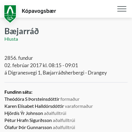
Fara
í
aðalefni
Opna
/
Bæjarráð
loka
Hlusta
snjall
2856. fundur
02. febrúar 2017 kl. 08:15 - 09:01
á Digranesvegi 1, Bæjarráðsherbergi - Drangey
Fundinn sátu:
Theódóra S Þorsteinsdóttir
formaður
Karen Elísabet Halldórsdóttir
varaformaður
Hjördís Ýr Johnson
aðalfulltrúi
Pétur Hrafn Sigurðsson
aðalfulltrúi
Ólafur Þór Gunnarsson
aðalfulltrúi