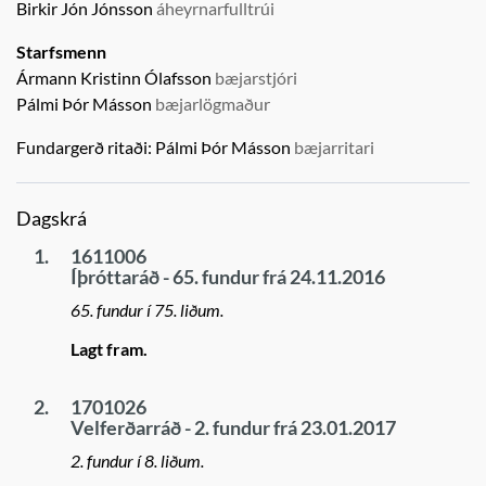
Birkir Jón Jónsson
áheyrnarfulltrúi
Starfsmenn
Ármann Kristinn Ólafsson
bæjarstjóri
Pálmi Þór Másson
bæjarlögmaður
Fundargerð ritaði:
Pálmi Þór Másson
bæjarritari
Dagskrá
1.
1611006
Íþróttaráð - 65. fundur frá 24.11.2016
65. fundur í 75. liðum.
Lagt fram.
2.
1701026
Velferðarráð - 2. fundur frá 23.01.2017
2. fundur í 8. liðum.