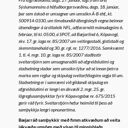
Sýslumannsins á höfuðborgarsvæðinu, dags. 18. janúar,
þar sem óskað er umsagnar um umsókn Á-B ehf., kt.
500914-0330, um tímabundið áfengisleyfi vegna beinnar
útsendingar á úrslitaleik NFL, aðfararnótt mánudagsins 6.
febrúar, til kl. 05:00, á SPOT, að Bæjarlind 6, Kópavogi,
skv. 17. gr. laga nr. 85/2007 um veitingastaði, gististaði og
skemmtanahald og 30. gr. rgl. nr. 1277/2016. Samkvæmt
1. tl. 4. mgr. 10. gr. laga nr. 85/2007 staðfestir
sveitarstjórn sem umsagnaraðili að afgreiðslutími og
staðsetning staðar sem umsókn lýtur að sé innan þeirra
marka sem reglur og skipulag sveitarfélagsins segja til um.
Staðsetning er í samræmi við gildandi skipulag en
afgreiðslutími er lengri en ákvæði 2. mgr. 25. gr.
lögreglusamþykktar fyrir Kópavogsbæ nr. 675/2015
gerir ráð fyrir. Sveitarstjórn hefur heimild til þess að
samþykkja lengri opnunartíma.
Bæjarráð samþykkir með fimm atkvæðum að veita
jákvæða umsögn með vísan til minnisblaðs