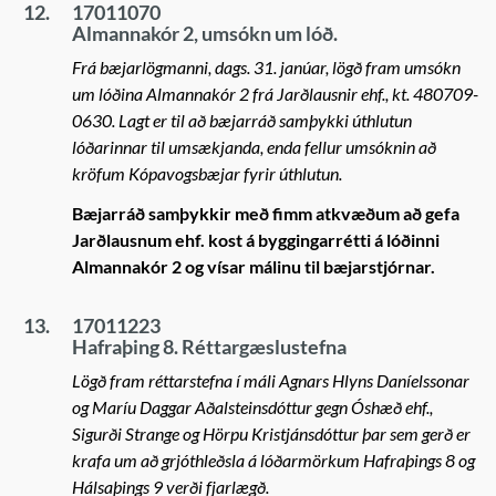
12.
17011070
Almannakór 2, umsókn um lóð.
Frá bæjarlögmanni, dags. 31. janúar, lögð fram umsókn
um lóðina Almannakór 2 frá Jarðlausnir ehf., kt. 480709-
0630. Lagt er til að bæjarráð samþykki úthlutun
lóðarinnar til umsækjanda, enda fellur umsóknin að
kröfum Kópavogsbæjar fyrir úthlutun.
Bæjarráð samþykkir með fimm atkvæðum að gefa
Jarðlausnum ehf. kost á byggingarrétti á lóðinni
Almannakór 2 og vísar málinu til bæjarstjórnar.
13.
17011223
Hafraþing 8. Réttargæslustefna
Lögð fram réttarstefna í máli Agnars Hlyns Daníelssonar
og Maríu Daggar Aðalsteinsdóttur gegn Óshæð ehf.,
Sigurði Strange og Hörpu Kristjánsdóttur þar sem gerð er
krafa um að grjóthleðsla á lóðarmörkum Hafraþings 8 og
Hálsaþings 9 verði fjarlægð.