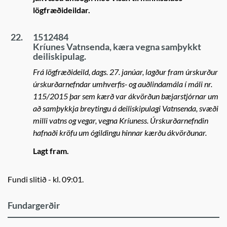
lögfræðideildar.
22.
1512484
Kríunes Vatnsenda, kæra vegna samþykkt
deiliskipulag.
Frá lögfræðideild, dags. 27. janúar, lagður fram úrskurður
úrskurðarnefndar umhverfis- og auðlindamála í máli nr.
115/2015 þar sem kærð var ákvörðun bæjarstjórnar um
að samþykkja breytingu á deiliskipulagi Vatnsenda, svæði
milli vatns og vegar, vegna Kríuness. Úrskurðarnefndin
hafnaði kröfu um ógildingu hinnar kærðu ákvörðunar.
Lagt fram.
Fundi slitið - kl. 09:01.
Fundargerðir